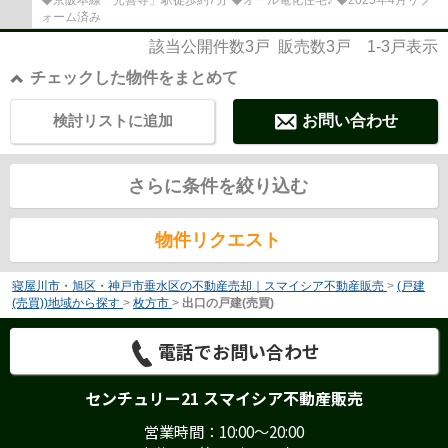
ォーム済み
該当公開件数
3
戸 販売数
3
戸
1-3
戸表示
チェックした物件をまとめて
検討リストに追加
お問い合わせ
さらに条件を絞り込む
物件リクエスト
寝屋川市・旭区・神戸市垂水区の不動産売却｜スマイシア不動産販売
>
(戸建
(売買))地域から探す
>
枚方市
>
出口の戸建(売買)
電話でお問い合わせ
センチュリー21 スマイシア不動産販売
営業時間：10:00～20:00