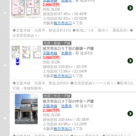
京阪本線
「
光善寺
」駅 徒歩14分
2,980万円
間取:
3LDK
建物面積:
87.48㎡ / 26.46坪
土地面積:
82.83㎡ / 25.05坪
大阪府
枚方市
出口
４丁目
◆京阪本線「光善寺」駅徒歩約14分 ◆角地につき、陽当り・通風良好♪ ◆
全居室収納あり♪
売買｜新築一戸建
枚方市出口５丁目の新築一戸建
京阪本線
「
光善寺
」駅 徒歩8分
3,980万円
間取:
3LDK
建物面積:
100.83㎡ / 30.5坪
土地面積:
72.89㎡ / 22.04坪
大阪府
枚方市
出口
５丁目
◆京阪本線「光善寺」駅徒歩約8分 ◆全居室収納スペース有り♪ ◆駐車2台
可能（車種制限有）
売買｜中古一戸建
枚方市出口３丁目の中古一戸建
京阪本線
「
光善寺
」駅 徒歩7分
2,380万円
間取:
3LDK
建物面積:
100.44㎡ / 30.38坪
土地面積:
43.96㎡ / 13.29坪
大阪府
枚方市
出口
３丁目
◆京阪本線「光善寺」駅徒歩約7分 ◆オール電化住宅♪ ◆2025年4月リフ