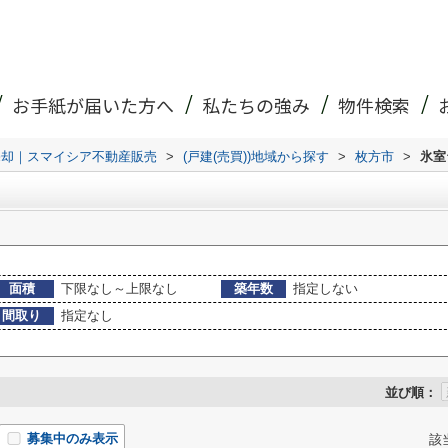
お手紙が届いた方へ
私たちの強み
物件検索
売却｜スマイシア不動産販売
>
(戸建(売買))地域から探す
>
枚方市
>
氷室
面積
下限なし～上限なし
築年数
指定しない
間取り
指定なし
並び順：
募集中のみ表示
該