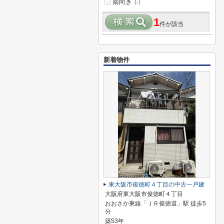
南向き
(-)
1
件が該当
新着物件
東大阪市俊徳町４丁目の中古一戸建
大阪府東大阪市俊徳町４丁目
おおさか東線「ＪＲ俊徳道」駅 徒歩5
分
築53年