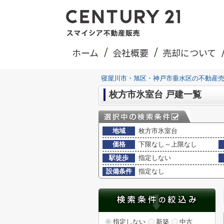
ホーム
会社概要
売却について
寝屋川市・旭区・神戸市垂水区の不動産
枚方市氷室台 戸建一覧
地域
枚方市氷室台
価格
下限なし～上限なし
駅徒歩
指定しない
設備条件
指定なし
指定しない
新築
中古