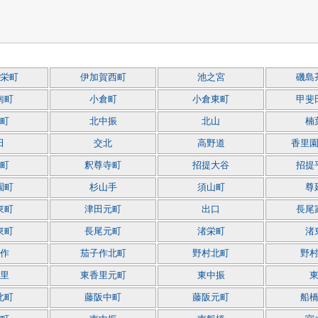
栄町
伊加賀西町
池之宮
磯島
南町
小倉町
小倉東町
甲斐
町
北中振
北山
楠
田
交北
高野道
香里
町
釈尊寺町
招提大谷
招提
園町
杉山手
須山町
尊
東町
津田元町
出口
長尾
東町
長尾元町
渚栄町
渚
作
茄子作北町
野村北町
野
里
東香里元町
東中振
北町
藤阪中町
藤阪元町
船