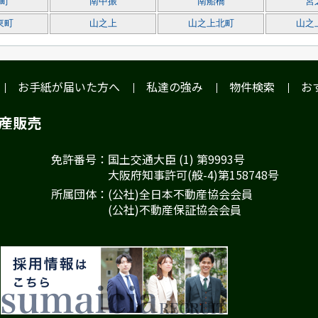
町
南中振
南船橋
宮
東町
山之上
山之上北町
山之
お手紙が届いた方へ
私達の強み
物件検索
お
動産販売
免許番号：国土交通大臣 (1) 第9993号
大阪府知事許可(般-4)第158748号
所属団体：(公社)全日本不動産協会会員
(公社)不動産保証協会会員