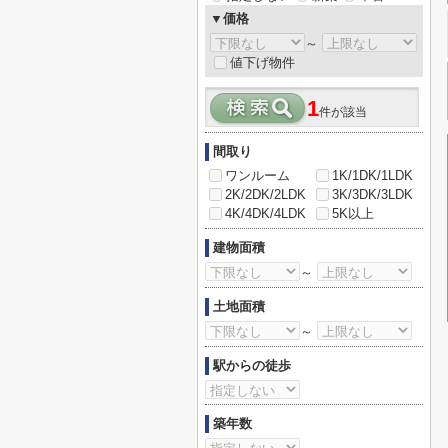
▼価格
～
値下げ物件
1
件が該当
間取り
ワンルーム
1K/1DK/1LDK
2K/2DK/2LDK
3K/3DK/3LDK
4K/4DK/4LDK
5K以上
建物面積
～
土地面積
～
駅からの徒歩
築年数