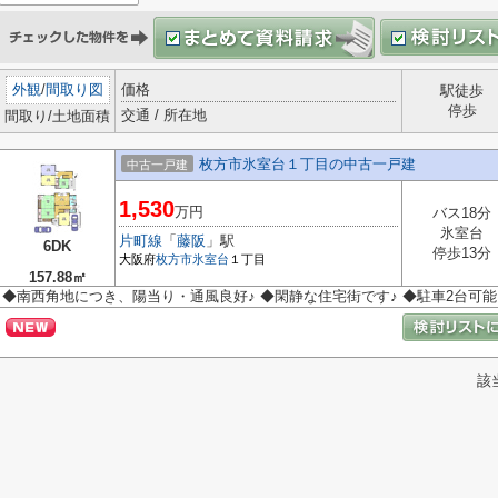
外観
/
間取り図
価格
駅徒歩
停歩
交通 / 所在地
間取り/土地面積
枚方市氷室台１丁目の中古一戸建
中古一戸建
1,530
万円
バス18分
氷室台
片町線
「
藤阪
」駅
6DK
停歩13分
大阪府
枚方市
氷室台
１丁目
157.88㎡
◆南西角地につき、陽当り・通風良好♪ ◆閑静な住宅街です♪ ◆駐車2台可能
該