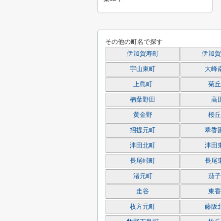
その他の町名で探す
伊加賀寿町
伊加賀
宇山東町
大峰
上島町
菊丘
楠葉野田
高
黄金野
桜丘
招提元町
翠香
津田北町
津田
長尾峠町
長尾
渚元町
茄子
走谷
東香
枚方元町
藤阪