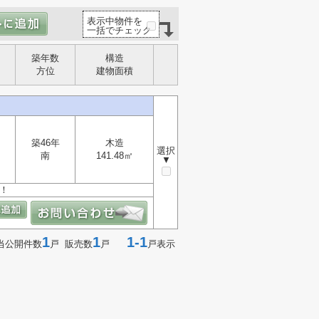
表示中物件を
一括でチェック
築年数
構造
方位
建物面積
築46年
木造
選択
南
141.48㎡
▼
！
1
1
1-1
当公開件数
戸 販売数
戸
戸表示