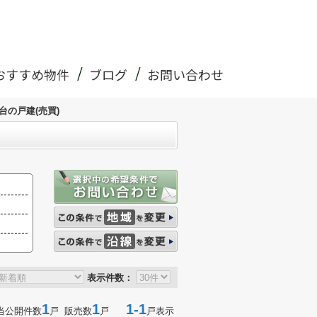
おすすめ物件
ブログ
お問い合わせ
台の戸建(売買)
表示件数：
1
1
1-1
当公開件数
戸 販売数
戸
戸表示