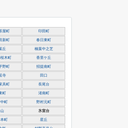
茶屋町
印田町
田新町
春日東町
葉丘
楠葉中之芝
園桜木町
香里ケ丘
平野町
招提南町
延寺
田口
家具町
長尾台
東町
渚南町
村中町
野村元町
東山
氷室台
橋本町
星丘