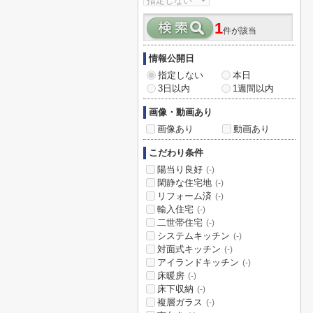
1
件が該当
情報公開日
指定しない
本日
3日以内
1週間以内
画像・動画あり
画像あり
動画あり
こだわり条件
陽当り良好
(-)
閑静な住宅地
(-)
リフォーム済
(-)
輸入住宅
(-)
二世帯住宅
(-)
システムキッチン
(-)
対面式キッチン
(-)
アイランドキッチン
(-)
床暖房
(-)
床下収納
(-)
複層ガラス
(-)