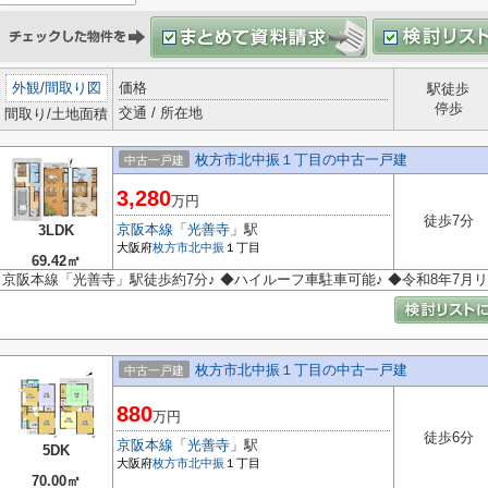
外観
/
間取り図
価格
駅徒歩
停歩
交通 / 所在地
間取り/土地面積
枚方市北中振１丁目の中古一戸建
中古一戸建
3,280
万円
徒歩7分
京阪本線
「
光善寺
」駅
3LDK
大阪府
枚方市
北中振
１丁目
69.42㎡
京阪本線「光善寺」駅徒歩約7分♪ ◆ハイルーフ車駐車可能♪ ◆令和8年7月
枚方市北中振１丁目の中古一戸建
中古一戸建
880
万円
徒歩6分
京阪本線
「
光善寺
」駅
5DK
大阪府
枚方市
北中振
１丁目
70.00㎡