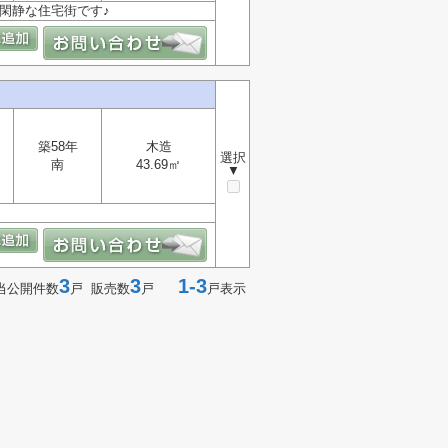
◆閑静な住宅街です♪
築58年
木造
選択
南
43.69㎡
▼
3
3
1-3
当公開件数
戸 販売数
戸
戸表示