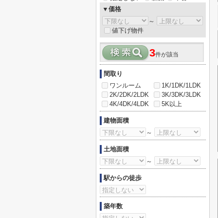
▼価格
～
値下げ物件
3
件が該当
間取り
ワンルーム
1K/1DK/1LDK
2K/2DK/2LDK
3K/3DK/3LDK
4K/4DK/4LDK
5K以上
建物面積
～
土地面積
～
駅からの徒歩
築年数