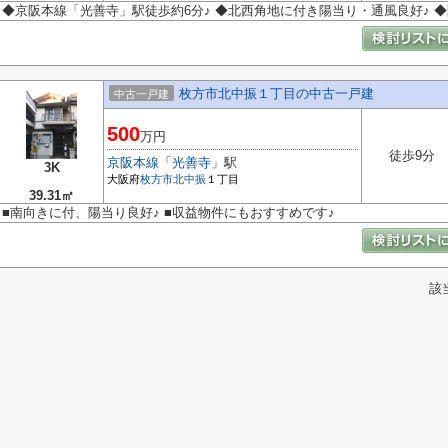
◆京阪本線「光善寺」駅徒歩約6分♪ ◆北西角地に付き陽当り・通風良好♪ 
枚方市北中振１丁目の中古一戸建
中古一戸建
500
万円
徒歩9分
京阪本線
「
光善寺
」駅
3K
大阪府
枚方市
北中振
１丁目
39.31㎡
■南向きに付、陽当り良好♪ ■収益物件にもおすすめです♪
該