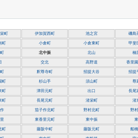
栄町
伊加賀西町
池之宮
磯島
南町
小倉町
小倉東町
甲斐
町
北中振
北山
楠
田
交北
高野道
香里
町
釈尊寺町
招提大谷
招提
園町
杉山手
須山町
尊
東町
津田元町
出口
長尾
東町
長尾元町
渚栄町
渚
作
茄子作北町
野村北町
野
里
東香里元町
東中振
北町
藤阪中町
藤阪元町
船