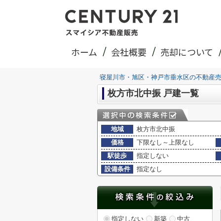
ホーム
会社概要
売却について
寝屋川市・旭区・神戸市垂水区の不動産
枚方市北中振 戸建一覧
地域
枚方市北中振
価格
下限なし～上限なし
駅徒歩
指定しない
設備条件
指定なし
指定しない
新築
中古