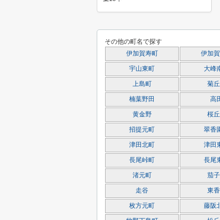
その他の町名で探す
伊加賀寿町
伊加賀
宇山東町
大峰
上島町
菊丘
楠葉野田
高
黄金野
桜丘
招提元町
翠香
津田北町
津田
長尾峠町
長尾
渚元町
茄子
走谷
東香
枚方元町
藤阪