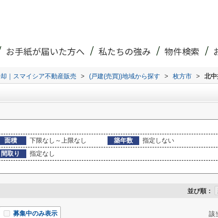
お手紙が届いた方へ
私たちの強み
物件検索
売却｜スマイシア不動産販売
>
(戸建(売買))地域から探す
>
枚方市
>
北中
面積
下限なし～上限なし
築年数
指定しない
間取り
指定なし
並び順：
募集中のみ表示
該