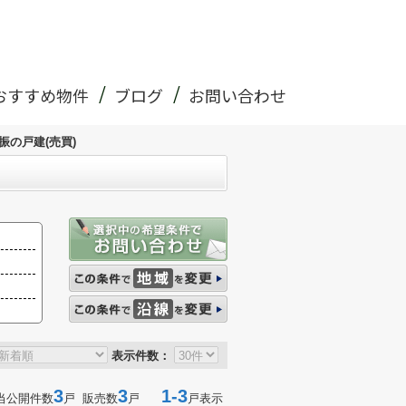
おすすめ物件
ブログ
お問い合わせ
振の戸建(売買)
表示件数：
3
3
1-3
当公開件数
戸 販売数
戸
戸表示