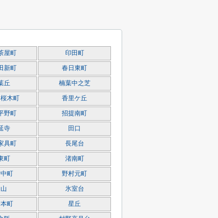
茶屋町
印田町
田新町
春日東町
葉丘
楠葉中之芝
園桜木町
香里ケ丘
平野町
招提南町
延寺
田口
家具町
長尾台
東町
渚南町
村中町
野村元町
東山
氷室台
橋本町
星丘