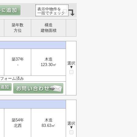
表示中物件を
一括でチェック
築年数
構造
方位
建物面積
築37年
木造
選択
-
123.30㎡
▼
リフォーム済み
築54年
木造
選択
北西
83.63㎡
▼