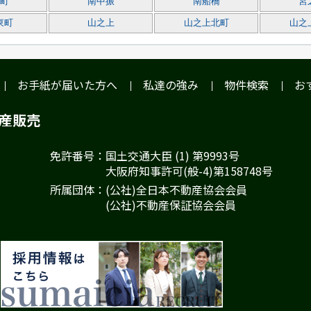
町
南中振
南船橋
宮
東町
山之上
山之上北町
山之
お手紙が届いた方へ
私達の強み
物件検索
お
動産販売
免許番号：国土交通大臣 (1) 第9993号
大阪府知事許可(般-4)第158748号
所属団体：(公社)全日本不動産協会会員
(公社)不動産保証協会会員