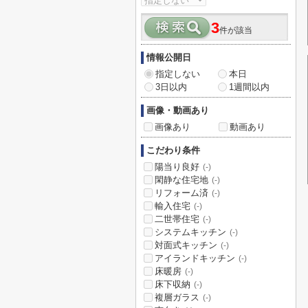
3
件が該当
情報公開日
指定しない
本日
3日以内
1週間以内
画像・動画あり
画像あり
動画あり
こだわり条件
陽当り良好
(-)
閑静な住宅地
(-)
リフォーム済
(-)
輸入住宅
(-)
二世帯住宅
(-)
システムキッチン
(-)
対面式キッチン
(-)
アイランドキッチン
(-)
床暖房
(-)
床下収納
(-)
複層ガラス
(-)