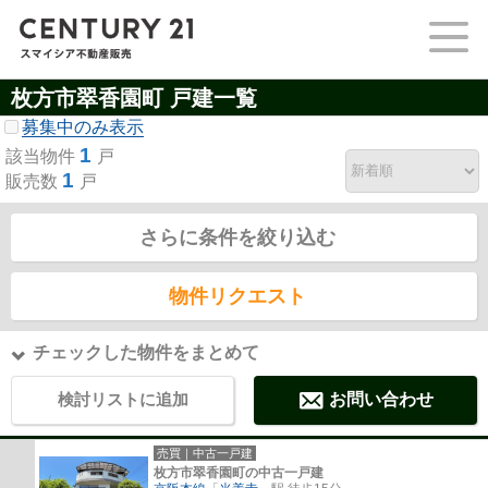
枚方市翠香園町 戸建一覧
募集中のみ表示
1
該当物件
戸
1
販売数
戸
さらに条件を絞り込む
物件リクエスト
チェックした物件をまとめて
検討リストに追加
お問い合わせ
売買｜中古一戸建
枚方市翠香園町の中古一戸建