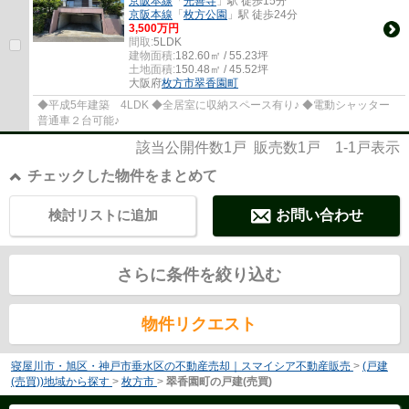
京阪本線
「
光善寺
」駅 徒歩15分
京阪本線
「
枚方公園
」駅 徒歩24分
3,500万円
間取:
5LDK
建物面積:
182.60㎡ / 55.23坪
土地面積:
150.48㎡ / 45.52坪
大阪府
枚方市
翠香園町
◆平成5年建築 4LDK ◆全居室に収納スペース有り♪ ◆電動シャッター
普通車２台可能♪
該当公開件数
1
戸 販売数
1
戸
1-1
戸表示
チェックした物件をまとめて
検討リストに追加
お問い合わせ
さらに条件を絞り込む
物件リクエスト
寝屋川市・旭区・神戸市垂水区の不動産売却｜スマイシア不動産販売
>
(戸建
(売買))地域から探す
>
枚方市
>
翠香園町の戸建(売買)