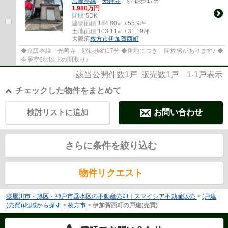
京阪本線
「
光善寺
」駅 徒歩17分
1,980万円
間取:
5DK
建物面積:
184.80㎡ / 55.9坪
土地面積:
103.11㎡ / 31.19坪
大阪府
枚方市
伊加賀西町
◆京阪本線「光善寺」駅徒歩約17分 ◆角地につき、開放感があります♪ ◆
全居室6帖以上の間取り♪
該当公開件数
1
戸 販売数
1
戸
1-1
戸表示
チェックした物件をまとめて
検討リストに追加
お問い合わせ
さらに条件を絞り込む
物件リクエスト
寝屋川市・旭区・神戸市垂水区の不動産売却｜スマイシア不動産販売
>
(戸建
(売買))地域から探す
>
枚方市
>
伊加賀西町の戸建(売買)