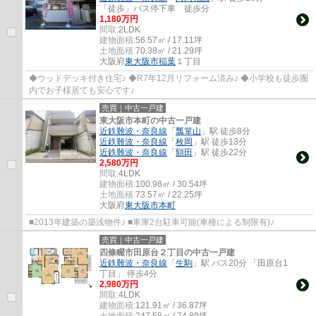
「徒歩」バス停下車 徒歩分
1,180万円
間取:
2LDK
建物面積:
56.57㎡ / 17.11坪
土地面積:
70.38㎡ / 21.29坪
大阪府
東大阪市
稲葉
１丁目
◆ウッドデッキ付き住宅♪ ◆R7年12月リフォーム済み♪ ◆小学校も徒歩圏
内でお子様居ても安心です♪
売買｜中古一戸建
東大阪市本町の中古一戸建
近鉄難波・奈良線
「
瓢箪山
」駅 徒歩8分
近鉄難波・奈良線
「
枚岡
」駅 徒歩13分
近鉄難波・奈良線
「
額田
」駅 徒歩22分
2,580万円
間取:
4LDK
建物面積:
100.98㎡ / 30.54坪
土地面積:
73.57㎡ / 22.25坪
大阪府
東大阪市
本町
■2013年建築の築浅物件♪ ■車庫2台駐車可能(車種による制限有)♪
売買｜中古一戸建
四條畷市田原台２丁目の中古一戸建
近鉄難波・奈良線
「
生駒
」駅 バス20分 「田原台1
丁目」 停歩4分
2,980万円
間取:
4LDK
建物面積:
121.91㎡ / 36.87坪
土地面積:
247.58㎡ / 74.89坪