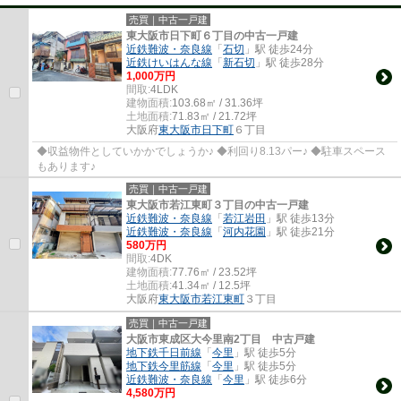
売買｜中古一戸建
東大阪市日下町６丁目の中古一戸建
近鉄難波・奈良線
「
石切
」駅 徒歩24分
近鉄けいはんな線
「
新石切
」駅 徒歩28分
1,000万円
間取:
4LDK
建物面積:
103.68㎡ / 31.36坪
土地面積:
71.83㎡ / 21.72坪
大阪府
東大阪市
日下町
６丁目
◆収益物件としていかかでしょうか♪ ◆利回り8.13パー♪ ◆駐車スペース
もあります♪
売買｜中古一戸建
東大阪市若江東町３丁目の中古一戸建
近鉄難波・奈良線
「
若江岩田
」駅 徒歩13分
近鉄難波・奈良線
「
河内花園
」駅 徒歩21分
580万円
間取:
4DK
建物面積:
77.76㎡ / 23.52坪
土地面積:
41.34㎡ / 12.5坪
大阪府
東大阪市
若江東町
３丁目
売買｜中古一戸建
大阪市東成区大今里南2丁目 中古戸建
地下鉄千日前線
「
今里
」駅 徒歩5分
地下鉄今里筋線
「
今里
」駅 徒歩5分
近鉄難波・奈良線
「
今里
」駅 徒歩6分
4,580万円