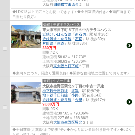
大阪府
四條畷市
田原台
２丁目
◆LDK18以上で広々とお使いできます♪ ◆全居室収納付き♪ ◆南西向きで
日当たり良好♪
売買｜中古テラスハウス
東大阪市日下町５丁目の中古テラスハウス
近鉄けいはんな線
「
新石切
」駅 徒歩28分
近鉄難波・奈良線
「
石切
」駅 徒歩30分
片町線
「
住道
」駅 徒歩38分
380万円
間取:
4DK
建物面積:
58.62㎡ / 17.73坪
土地面積:
68.63㎡ / 20.76坪
大阪府
東大阪市
日下町
５丁目
◆東向きにつき、陽当り通風良好♪ ◆閑静な住宅地に位置しております♪
売買｜中古一戸建
大阪市生野区巽北２丁目の中古一戸建
地下鉄千日前線
「
北巽
」駅 徒歩7分
地下鉄千日前線
「
小路
」駅 徒歩14分
近鉄難波・奈良線
「
今里
」駅 徒歩17分
9,000万円
間取:
9DK
建物面積:
307.65㎡ / 93.06坪
土地面積:
227.66㎡ / 68.86坪
大阪府
大阪市生野区
巽北
２丁目
◆千日前線(北巽)駅まで徒歩7分♪ ◆かなり広い倉庫付き物件です♪ ◆5DK
と使い勝手のいい間取♪