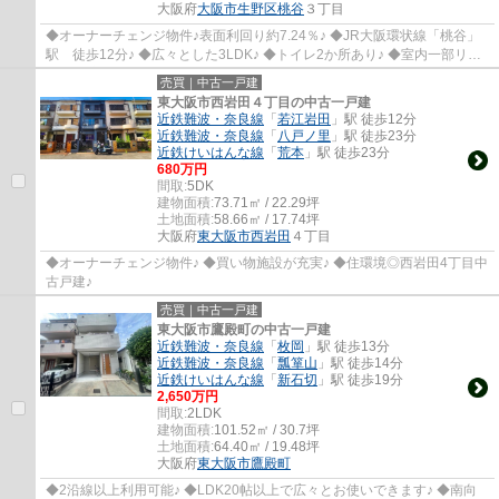
大阪府
大阪市生野区
桃谷
３丁目
◆オーナーチェンジ物件♪表面利回り約7.24％♪ ◆JR大阪環状線「桃谷」
駅 徒歩12分♪ ◆広々とした3LDK♪ ◆トイレ2か所あり♪ ◆室内一部リフ
ォーム済♪
売買｜中古一戸建
東大阪市西岩田４丁目の中古一戸建
近鉄難波・奈良線
「
若江岩田
」駅 徒歩12分
近鉄難波・奈良線
「
八戸ノ里
」駅 徒歩23分
近鉄けいはんな線
「
荒本
」駅 徒歩23分
680万円
間取:
5DK
建物面積:
73.71㎡ / 22.29坪
土地面積:
58.66㎡ / 17.74坪
大阪府
東大阪市
西岩田
４丁目
◆オーナーチェンジ物件♪ ◆買い物施設が充実♪ ◆住環境◎西岩田4丁目中
古戸建♪
売買｜中古一戸建
東大阪市鷹殿町の中古一戸建
近鉄難波・奈良線
「
枚岡
」駅 徒歩13分
近鉄難波・奈良線
「
瓢箪山
」駅 徒歩14分
近鉄けいはんな線
「
新石切
」駅 徒歩19分
2,650万円
間取:
2LDK
建物面積:
101.52㎡ / 30.7坪
土地面積:
64.40㎡ / 19.48坪
大阪府
東大阪市
鷹殿町
◆2沿線以上利用可能♪ ◆LDK20帖以上で広々とお使いできます♪ ◆南向