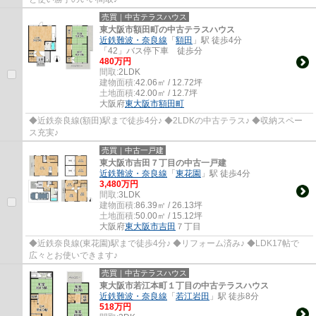
売買｜中古テラスハウス
東大阪市額田町の中古テラスハウス
近鉄難波・奈良線
「
額田
」駅 徒歩4分
「42」バス停下車 徒歩分
480万円
間取:
2LDK
建物面積:
42.06㎡ / 12.72坪
土地面積:
42.00㎡ / 12.7坪
大阪府
東大阪市
額田町
◆近鉄奈良線(額田)駅まで徒歩4分♪ ◆2LDKの中古テラス♪ ◆収納スペー
ス充実♪
売買｜中古一戸建
東大阪市吉田７丁目の中古一戸建
近鉄難波・奈良線
「
東花園
」駅 徒歩4分
3,480万円
間取:
3LDK
建物面積:
86.39㎡ / 26.13坪
土地面積:
50.00㎡ / 15.12坪
大阪府
東大阪市
吉田
７丁目
◆近鉄奈良線(東花園)駅まで徒歩4分♪ ◆リフォーム済み♪ ◆LDK17帖で
広々とお使いできます♪
売買｜中古テラスハウス
東大阪市若江本町１丁目の中古テラスハウス
近鉄難波・奈良線
「
若江岩田
」駅 徒歩8分
518万円