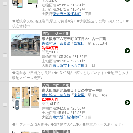
間取:
3DK
建物面積:
45.68㎡ / 13.81坪
土地面積:
34.71㎡ / 10.49坪
大阪府
東大阪市
若江本町
１丁目
◆近鉄奈良線(若江岩田)駅まで徒歩8分♪ ◆大阪難波まで乗り換えなし♪ ◆
現在賃貸中♪
売買｜中古一戸建
東大阪市下六万寺町３丁目の中古一戸建
近鉄難波・奈良線
「
瓢箪山
」駅 徒歩18分
2,480万円
間取:
4LDK
建物面積:
105.30㎡ / 31.85坪
土地面積:
89.98㎡ / 27.21坪
大阪府
東大阪市
下六万寺町
３丁目
◆南向きで日当たり良好♪ ◆LDK18帖で広々としています♪ ◆納戸もあり
収納スペース充実♪
売買｜中古一戸建
東大阪市新池島町１丁目の中古一戸建
近鉄難波・奈良線
「
東花園
」駅 徒歩14分
2,080万円
間取:
4LDK
建物面積:
94.50㎡ / 28.58坪
土地面積:
45.84㎡ / 13.86坪
大阪府
東大阪市
新池島町
１丁目
◆リフォーム済み物件♪ ◆3階建ての4LDK♪ ◆駐車スペースあります♪
売買｜新築一戸建