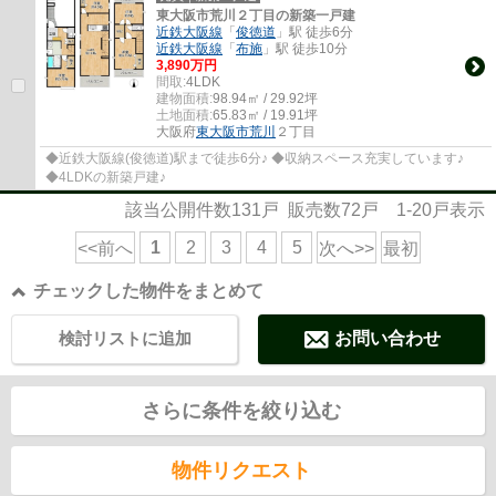
東大阪市荒川２丁目の新築一戸建
近鉄大阪線
「
俊徳道
」駅 徒歩6分
近鉄大阪線
「
布施
」駅 徒歩10分
3,890万円
間取:
4LDK
建物面積:
98.94㎡ / 29.92坪
土地面積:
65.83㎡ / 19.91坪
大阪府
東大阪市
荒川
２丁目
◆近鉄大阪線(俊徳道)駅まで徒歩6分♪ ◆収納スペース充実しています♪
◆4LDKの新築戸建♪
該当公開件数
131
戸 販売数
72
戸
1-20
戸表示
1
2
3
4
5
<<前へ
次へ>>
最初
チェックした物件をまとめて
検討リストに追加
お問い合わせ
さらに条件を絞り込む
物件リクエスト