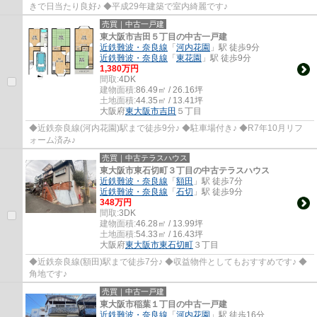
きで日当たり良好♪ ◆平成29年建築で室内綺麗です♪
売買｜中古一戸建
東大阪市吉田５丁目の中古一戸建
近鉄難波・奈良線
「
河内花園
」駅 徒歩9分
近鉄難波・奈良線
「
東花園
」駅 徒歩9分
1,380万円
間取:
4DK
建物面積:
86.49㎡ / 26.16坪
土地面積:
44.35㎡ / 13.41坪
大阪府
東大阪市
吉田
５丁目
◆近鉄奈良線(河内花園)駅まで徒歩9分♪ ◆駐車場付き♪ ◆R7年10月リフ
ォーム済み♪
売買｜中古テラスハウス
東大阪市東石切町３丁目の中古テラスハウス
近鉄難波・奈良線
「
額田
」駅 徒歩7分
近鉄難波・奈良線
「
石切
」駅 徒歩9分
348万円
間取:
3DK
建物面積:
46.28㎡ / 13.99坪
土地面積:
54.33㎡ / 16.43坪
大阪府
東大阪市
東石切町
３丁目
◆近鉄奈良線(額田)駅まで徒歩7分♪ ◆収益物件としてもおすすめです♪ ◆
角地です♪
売買｜中古一戸建
東大阪市稲葉１丁目の中古一戸建
近鉄難波・奈良線
「
河内花園
」駅 徒歩16分