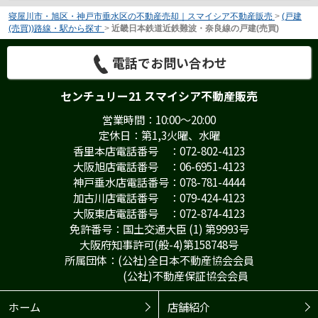
寝屋川市・旭区・神戸市垂水区の不動産売却｜スマイシア不動産販売
>
(戸建
(売買))路線・駅から探す
>
近畿日本鉄道近鉄難波・奈良線の戸建(売買)
電話でお問い合わせ
センチュリー21 スマイシア不動産販売
営業時間：10:00～20:00
定休日：第1,3火曜、水曜
香里本店電話番号 ：072-802-4123
大阪旭店電話番号 ：06-6951-4123
神戸垂水店電話番号：078-781-4444
加古川店電話番号 ：079-424-4123
大阪東店電話番号 ：072-874-4123
免許番号：国土交通大臣 (1) 第9993号
大阪府知事許可(般-4)第158748号
所属団体：(公社)全日本不動産協会会員
(公社)不動産保証協会会員
ホーム
店舗紹介