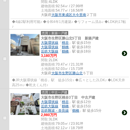
間取:
4LDK
建物面積:
92.54㎡ / 27.99坪
土地面積:
54.77㎡ / 16.56坪
大阪府
大阪市東成区
大今里南
２丁目
◆4線2駅利用可能♪ ◆令和4年1月建築♪ ◆リフォーム済み♪ ◆LDK約17帖
♪
売買｜新築一戸建
大阪市生野区勝山北5丁目 新築戸建
大阪環状線
「
桃谷
」駅 徒歩15分
大阪環状線
「
鶴橋
」駅 徒歩18分
近鉄大阪線
「
鶴橋
」駅 徒歩18分
3,180万円
間取:
2LDK
建物面積:
70.47㎡ / 21.31坪
土地面積:
52.03㎡ / 15.73坪
大阪府
大阪市生野区
勝山北
５丁目
◆JR大阪環状線「桃谷」駅 徒歩15分♪ ◆広々とした2LDK♪ ◆LDK天井
高25ｍ♪ ◆乾太くん付♪
売買｜中古一戸建
大阪市生野区桃谷3丁目 中古戸建
大阪環状線
「
桃谷
」駅 徒歩12分
近鉄大阪線
「
鶴橋
」駅 徒歩15分
近鉄難波・奈良線
「
鶴橋
」駅 徒歩15分
2,980万円
間取:
3LDK
建物面積:
79.05㎡ / 23.91坪
土地面積:
62.12㎡ / 18.79坪