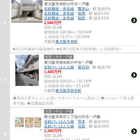
東大阪市本町の中古一戸建
近鉄難波・奈良線
「
瓢箪山
」駅 徒歩8分
近鉄難波・奈良線
「
枚岡
」駅 徒歩13分
近鉄難波・奈良線
「
額田
」駅 徒歩22分
2,580万円
間取:
4LDK
建物面積:
100.98㎡ / 30.54坪
土地面積:
73.57㎡ / 22.25坪
大阪府
東大阪市
本町
■2013年建築の築浅物件♪ ■車庫2台駐車可能(車種による制限有)♪
売買｜中古一戸建
東大阪市弥生町の中古一戸建
近鉄けいはんな線
「
新石切
」駅 徒歩7分
1,480万円
間取:
3LDK
建物面積:
105.02㎡ / 31.76坪
土地面積:
43.40㎡ / 13.12坪
大阪府
東大阪市
弥生町
◆室内大変キレイにお使いです♪(リフォーム歴あり) ◆ハイルーフ車も駐
車可能♪ ◆近隣施設充実♪
売買｜中古一戸建
東大阪市本庄１丁目の中古一戸建
近鉄けいはんな線
「
荒本
」駅 徒歩10分
近鉄けいはんな線
「
吉田
」駅 徒歩20分
2,380万円
間取:
3LDK