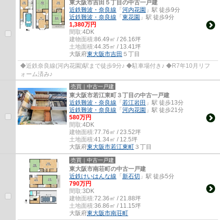
東大阪市吉田５丁目の中古一戸建
近鉄難波・奈良線
「
河内花園
」駅 徒歩9分
近鉄難波・奈良線
「
東花園
」駅 徒歩9分
1,380万円
間取:
4DK
建物面積:
86.49㎡ / 26.16坪
土地面積:
44.35㎡ / 13.41坪
大阪府
東大阪市
吉田
５丁目
◆近鉄奈良線(河内花園)駅まで徒歩9分♪ ◆駐車場付き♪ ◆R7年10月リフ
ォーム済み♪
売買｜中古一戸建
東大阪市若江東町３丁目の中古一戸建
近鉄難波・奈良線
「
若江岩田
」駅 徒歩13分
近鉄難波・奈良線
「
河内花園
」駅 徒歩21分
580万円
間取:
4DK
建物面積:
77.76㎡ / 23.52坪
土地面積:
41.34㎡ / 12.5坪
大阪府
東大阪市
若江東町
３丁目
売買｜中古一戸建
東大阪市南荘町の中古一戸建
近鉄けいはんな線
「
新石切
」駅 徒歩5分
790万円
間取:
3DK
建物面積:
72.36㎡ / 21.88坪
土地面積:
36.86㎡ / 11.15坪
大阪府
東大阪市
南荘町