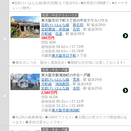
■近鉄けいはんな線(新石切)駅まで徒歩5分♪ ■鉄骨造の3階建て♪ ■オーナチ
ェンジ物件♪
売買｜中古テラスハウス
東大阪市日下町５丁目の中古テラスハウス
近鉄けいはんな線
「
新石切
」駅 徒歩28分
近鉄難波・奈良線
「
石切
」駅 徒歩30分
片町線
「
住道
」駅 徒歩38分
380万円
間取:
4DK
建物面積:
58.62㎡ / 17.73坪
土地面積:
68.63㎡ / 20.76坪
大阪府
東大阪市
日下町
５丁目
◆東向きにつき、陽当り通風良好♪ ◆閑静な住宅地に位置しております♪
売買｜中古一戸建
東大阪市新鴻池町の中古一戸建
近鉄けいはんな線
「
荒本
」駅 徒歩24分
片町線
「
鴻池新田
」駅 徒歩24分
近鉄けいはんな線
「
吉田
」駅 徒歩25分
2,580万円
間取:
4LDK
建物面積:
90.31㎡ / 27.31坪
土地面積:
74.32㎡ / 22.48坪
大阪府
東大阪市
新鴻池町
◆4LDKの南東角地♪ ◆2WAYアクセス♪ ◆大開口の窓ガラスで開放感があ
ります♪ ◆室内大変キレイです♪
売買｜中古一戸建