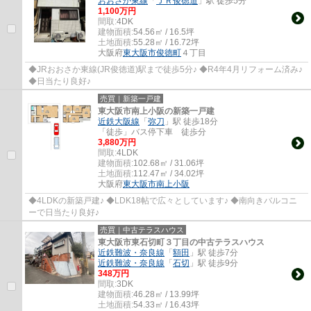
おおさか東線
「
ＪＲ俊徳道
」駅 徒歩5分
1,100万円
間取:
4DK
建物面積:
54.56㎡ / 16.5坪
土地面積:
55.28㎡ / 16.72坪
大阪府
東大阪市
俊徳町
４丁目
◆JRおおさか東線(JR俊徳道)駅まで徒歩5分♪ ◆R4年4月リフォーム済み♪
◆日当たり良好♪
売買｜新築一戸建
東大阪市南上小阪の新築一戸建
近鉄大阪線
「
弥刀
」駅 徒歩18分
「徒歩」バス停下車 徒歩分
3,880万円
間取:
4LDK
建物面積:
102.68㎡ / 31.06坪
土地面積:
112.47㎡ / 34.02坪
大阪府
東大阪市
南上小阪
◆4LDKの新築戸建♪ ◆LDK18帖で広々としています♪ ◆南向きバルコニ
ーで日当たり良好♪
売買｜中古テラスハウス
東大阪市東石切町３丁目の中古テラスハウス
近鉄難波・奈良線
「
額田
」駅 徒歩7分
近鉄難波・奈良線
「
石切
」駅 徒歩9分
348万円
間取:
3DK
建物面積:
46.28㎡ / 13.99坪
土地面積:
54.33㎡ / 16.43坪