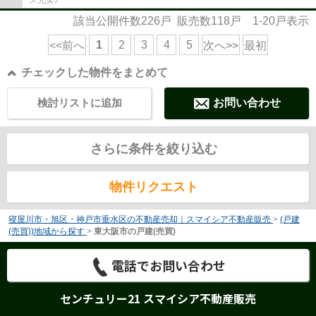
該当公開件数
226
戸 販売数
118
戸
1-20
戸表示
1
2
3
4
5
<<前へ
次へ>>
最初
チェックした物件をまとめて
検討リストに追加
お問い合わせ
さらに条件を絞り込む
物件リクエスト
寝屋川市・旭区・神戸市垂水区の不動産売却｜スマイシア不動産販売
>
(戸建
(売買))地域から探す
>
東大阪市の戸建(売買)
電話でお問い合わせ
センチュリー21 スマイシア不動産販売