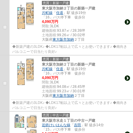
売買｜新築一戸建
東大阪市加納２丁目の新築一戸建
片町線
「
住道
」駅 徒歩19分
「16」バス停下車 徒歩分
4,090万円
間取:
3LDK
建物面積:
93.87㎡ / 28.39坪
土地面積:
99.26㎡ / 30.02坪
大阪府
東大阪市
加納
２丁目
◆新築戸建の3LDK♪ ◆LDK17帖以上で広々とお使いできます♪ ◆南向き
バルコニーで日当たり良好♪
売買｜新築一戸建
東大阪市加納２丁目の新築一戸建
片町線
「
住道
」駅 徒歩19分
「16」バス停下車 徒歩分
4,090万円
間取:
3LDK
建物面積:
94.08㎡ / 28.45坪
土地面積:
99.23㎡ / 30.01坪
大阪府
東大阪市
加納
２丁目
◆新築戸建の3LDK♪ ◆LDK17帖以上で広々とお使いできます♪ ◆南向き
バルコニーで日当たり良好♪
売買｜中古一戸建
東大阪市水走１丁目の中古一戸建
近鉄けいはんな線
「
吉田
」駅 徒歩14分
「15」バス停下車 徒歩分