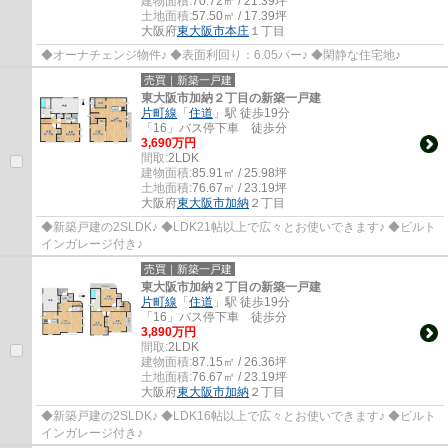
建物面積:
70.72㎡ / 21.39坪
土地面積:
57.50㎡ / 17.39坪
大阪府
東大阪市
本庄
１丁目
◆オーナチェンジ物件♪ ◆表面利回り：6.05パー♪ ◆閑静な住宅地♪
売買｜新築一戸建
東大阪市加納２丁目の新築一戸建
片町線
「
住道
」駅 徒歩19分
「16」バス停下車 徒歩分
3,690万円
間取:
2LDK
建物面積:
85.91㎡ / 25.98坪
土地面積:
76.67㎡ / 23.19坪
大阪府
東大阪市
加納
２丁目
◆新築戸建の2SLDK♪ ◆LDK21帖以上で広々とお使いできます♪ ◆ビルト
インガレージ付き♪
売買｜新築一戸建
東大阪市加納２丁目の新築一戸建
片町線
「
住道
」駅 徒歩19分
「16」バス停下車 徒歩分
3,890万円
間取:
2LDK
建物面積:
87.15㎡ / 26.36坪
土地面積:
76.67㎡ / 23.19坪
大阪府
東大阪市
加納
２丁目
◆新築戸建の2SLDK♪ ◆LDK16帖以上で広々とお使いできます♪ ◆ビルト
インガレージ付き♪