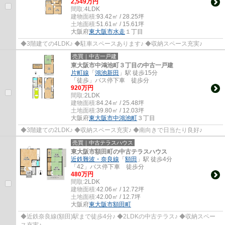
2,549万円
間取:
4LDK
建物面積:
93.42㎡ / 28.25坪
土地面積:
51.61㎡ / 15.61坪
大阪府
東大阪市
水走
１丁目
◆3階建ての4LDK♪ ◆駐車スペースあります♪ ◆収納スペース充実♪
売買｜中古一戸建
東大阪市中鴻池町３丁目の中古一戸建
片町線
「
鴻池新田
」駅 徒歩15分
「徒歩」バス停下車 徒歩分
920万円
間取:
2LDK
建物面積:
84.24㎡ / 25.48坪
土地面積:
39.80㎡ / 12.03坪
大阪府
東大阪市
中鴻池町
３丁目
◆3階建ての2LDK♪ ◆収納スペース充実♪ ◆南向きで日当たり良好♪
売買｜中古テラスハウス
東大阪市額田町の中古テラスハウス
近鉄難波・奈良線
「
額田
」駅 徒歩4分
「42」バス停下車 徒歩分
480万円
間取:
2LDK
建物面積:
42.06㎡ / 12.72坪
土地面積:
42.00㎡ / 12.7坪
大阪府
東大阪市
額田町
◆近鉄奈良線(額田)駅まで徒歩4分♪ ◆2LDKの中古テラス♪ ◆収納スペー
ス充実♪