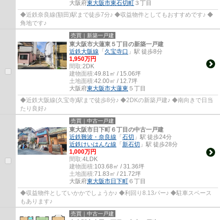
大阪府
東大阪市
東石切町
３丁目
◆近鉄奈良線(額田)駅まで徒歩7分♪ ◆収益物件としてもおすすめです♪ ◆
角地です♪
売買｜新築一戸建
東大阪市大蓮東５丁目の新築一戸建
近鉄大阪線
「
久宝寺口
」駅 徒歩8分
1,950万円
間取:
2DK
建物面積:
49.81㎡ / 15.06坪
土地面積:
42.00㎡ / 12.7坪
大阪府
東大阪市
大蓮東
５丁目
◆近鉄大阪線(久宝寺)駅まで徒歩8分♪ ◆2DKの新築戸建♪ ◆南向きで日当
たり良好♪
売買｜中古一戸建
東大阪市日下町６丁目の中古一戸建
近鉄難波・奈良線
「
石切
」駅 徒歩24分
近鉄けいはんな線
「
新石切
」駅 徒歩28分
1,000万円
間取:
4LDK
建物面積:
103.68㎡ / 31.36坪
土地面積:
71.83㎡ / 21.72坪
大阪府
東大阪市
日下町
６丁目
◆収益物件としていかかでしょうか♪ ◆利回り8.13パー♪ ◆駐車スペース
もあります♪
売買｜中古一戸建