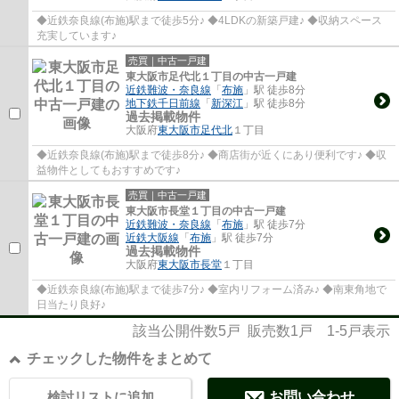
◆近鉄奈良線(布施)駅まで徒歩5分♪ ◆4LDKの新築戸建♪ ◆収納スペース
充実しています♪
売買｜中古一戸建
東大阪市足代北１丁目の中古一戸建
近鉄難波・奈良線
「
布施
」駅 徒歩8分
地下鉄千日前線
「
新深江
」駅 徒歩8分
過去掲載物件
大阪府
東大阪市
足代北
１丁目
◆近鉄奈良線(布施)駅まで徒歩8分♪ ◆商店街が近くにあり便利です♪ ◆収
益物件としてもおすすめです♪
売買｜中古一戸建
東大阪市長堂１丁目の中古一戸建
近鉄難波・奈良線
「
布施
」駅 徒歩7分
近鉄大阪線
「
布施
」駅 徒歩7分
過去掲載物件
大阪府
東大阪市
長堂
１丁目
◆近鉄奈良線(布施)駅まで徒歩7分♪ ◆室内リフォーム済み♪ ◆南東角地で
日当たり良好♪
該当公開件数
5
戸 販売数
1
戸
1-5
戸表示
チェックした物件をまとめて
検討リストに追加
お問い合わせ