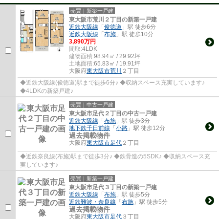
売買｜新築一戸建
東大阪市荒川２丁目の新築一戸建
近鉄大阪線
「
俊徳道
」駅 徒歩6分
近鉄大阪線
「
布施
」駅 徒歩10分
3,890万円
間取:
4LDK
建物面積:
98.94㎡ / 29.92坪
土地面積:
65.83㎡ / 19.91坪
大阪府
東大阪市
荒川
２丁目
◆近鉄大阪線(俊徳道)駅まで徒歩6分♪ ◆収納スペース充実しています♪
◆4LDKの新築戸建♪
売買｜中古一戸建
東大阪市足代２丁目の中古一戸建
近鉄大阪線
「
布施
」駅 徒歩3分
地下鉄千日前線
「
小路
」駅 徒歩12分
過去掲載物件
大阪府
東大阪市
足代
２丁目
◆近鉄奈良線(布施)駅まで徒歩3分♪ ◆鉄骨造の5SDK♪ ◆収納スペース充
実しています♪
売買｜新築一戸建
東大阪市足代３丁目の新築一戸建
近鉄大阪線
「
布施
」駅 徒歩5分
近鉄難波・奈良線
「
布施
」駅 徒歩5分
過去掲載物件
大阪府
東大阪市
足代
３丁目