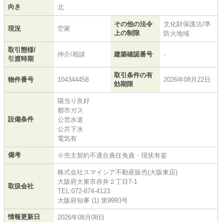
向き
北
その他の法令
文化財保護法/準
現況
空家
上の制限
防火地域
取引態様/
仲介/相談
建築確認番号
-
引渡時期
取引条件の有
物件番号
104344458
2026年08月22日
効期限
陽当り良好
都市ガス
設備条件
公営水道
公共下水
電気有
備考
※売主契約不適合責任免責・現状有姿
株式会社スマイシア不動産販売(大阪東店)
大阪府大東市赤井２丁目7-1
取扱会社
TEL:072-874-4123
大阪府知事 (1) 第9993号
情報更新日
2026年08月08日