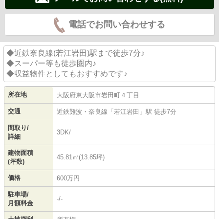
電話でお問い合わせする
◆近鉄奈良線(若江岩田)駅まで徒歩7分♪
◆スーパー等も徒歩圏内♪
◆収益物件としてもおすすめです♪
所在地
大阪府
東大阪市
岩田町
４丁目
交通
近鉄難波・奈良線
「
若江岩田
」駅 徒歩7分
間取り/
3DK/
詳細
建物面積
45.81㎡(13.85坪)
(坪数)
価格
600万円
駐車場/
-/-
月額料金