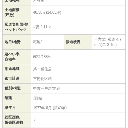
土地権利
所有権
土地面積
48.38㎡(14.63坪)
(坪数)
私道負担面積/
-/要 2.11㎡
セットバック
一方(西 私道 4.7
地目/地勢
宅地/-
接道状況
m 間口 3.1m)
建ぺい率/
60%/188%
容積率
用途地域
第一種住居
都市計画
市街化区域
種別/構造
中古一戸建/木造
階建
2階建
築年月
1977年 8月 (築49年)
総区画数/
-/-
販売区画数