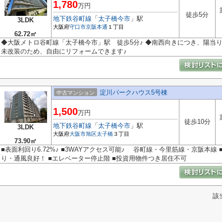
1,780
万円
徒歩5分
地下鉄谷町線
「
太子橋今市
」駅
3LDK
大阪府
守口市
京阪本通
１丁目
62.72㎡
◆大阪メトロ谷町線「太子橋今市」駅 徒歩5分♪ ◆南西向きにつき、陽当り通
未改装のため、自由にリフォームできます♪
淀川パークハウス5号棟
中古マンション
1,500
万円
徒歩10分
地下鉄谷町線
「
太子橋今市
」駅
3LDK
大阪府
大阪市旭区
太子橋
３丁目
73.90㎡
■表面利回り6.72%♪ ■3WAYアクセス可能♪ 谷町線・今里筋線・京阪本
り・通風良好！ ■エレベーター停止階 ■投資用物件つき居住不可
該