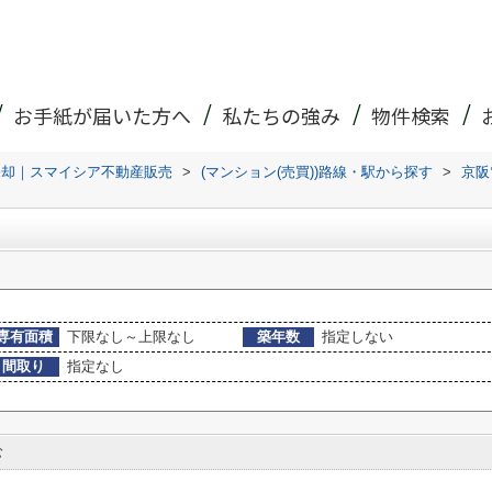
お手紙が届いた方へ
私たちの強み
物件検索
売却｜スマイシア不動産販売
>
(マンション(売買))路線・駅から探す
>
京阪
専有面積
下限なし～上限なし
築年数
指定しない
間取り
指定なし
む