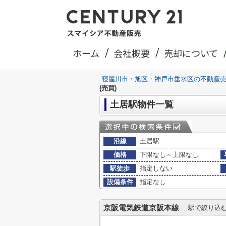
ホーム
会社概要
売却について
寝屋川市・旭区・神戸市垂水区の不動産
(売買)
土居駅物件一覧
沿線
土居駅
価格
下限なし～上限なし
駅徒歩
指定しない
設備条件
指定なし
京阪電気鉄道京阪本線
駅で絞り込