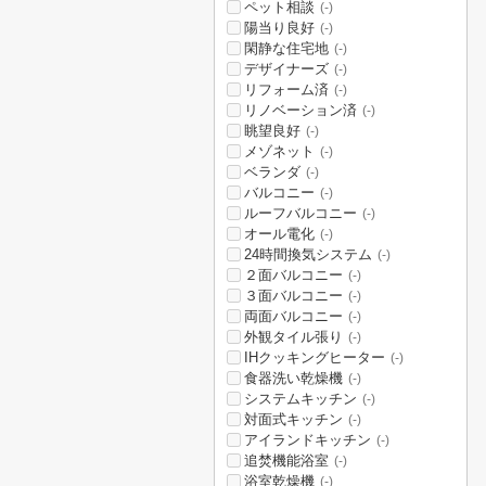
ペット相談
(-)
陽当り良好
(-)
閑静な住宅地
(-)
デザイナーズ
(-)
リフォーム済
(-)
リノベーション済
(-)
眺望良好
(-)
メゾネット
(-)
ベランダ
(-)
バルコニー
(-)
ルーフバルコニー
(-)
オール電化
(-)
24時間換気システム
(-)
２面バルコニー
(-)
３面バルコニー
(-)
両面バルコニー
(-)
外観タイル張り
(-)
IHクッキングヒーター
(-)
食器洗い乾燥機
(-)
システムキッチン
(-)
対面式キッチン
(-)
アイランドキッチン
(-)
追焚機能浴室
(-)
浴室乾燥機
(-)