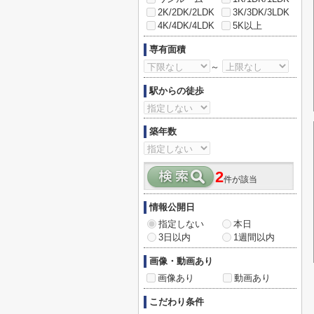
2K/2DK/2LDK
3K/3DK/3LDK
4K/4DK/4LDK
5K以上
専有面積
～
駅からの徒歩
築年数
2
件が該当
情報公開日
指定しない
本日
3日以内
1週間以内
画像・動画あり
画像あり
動画あり
こだわり条件