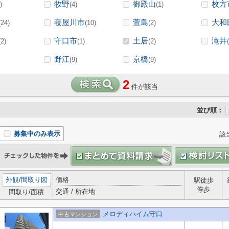
牧野
御殿山
枚方
)
(4)
(1)
寝屋川市
萱島
大和
(24)
(10)
(2)
守口市
土居
滝井
(2)
(1)
(2)
野江
京橋
(9)
(9)
2
件が該当
並び順：
募集中のみ表示
該
外観
/
間取り図
価格
駅徒歩
停歩
交通 / 所在地
間取り/面積
メロディハイム守口
中古マンション