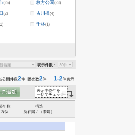
市
枚方公園
(25)
(23)
田
古川橋
(2)
(4)
千林
(1)
(1)
表示件数：
2
2
1-2
当公開件数
件 販売数
件
件表示
表示中物件を
一括でチェック
築年数
構造
方位
所在階 / （階建）