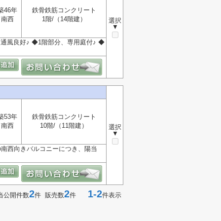
築46年
鉄骨鉄筋コンクリート
南西
1階/（14階建）
選択
▼
風良好♪ ◆1階部分、専用庭付♪ ◆
築53年
鉄骨鉄筋コンクリート
南西
10階/（11階建）
選択
▼
線 ■南西向きバルコニーにつき、陽当
2
2
1-2
当公開件数
件 販売数
件
件表示