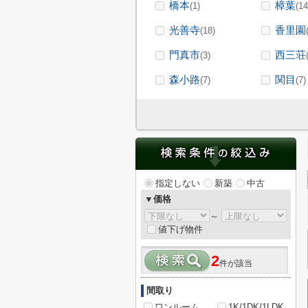
橋本
樟葉
(1)
(14
光善寺
香里園
(18)
門真市
西三荘
(3)
森小路
関目
(7)
(7)
指定しない
新築
中古
▼価格
～
値下げ物件
2
件が該当
間取り
ワンルーム
1K/1DK/1LDK