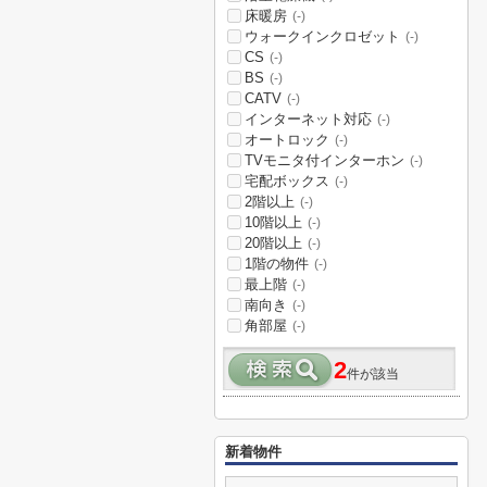
床暖房
(-)
ウォークインクロゼット
(-)
CS
(-)
BS
(-)
CATV
(-)
インターネット対応
(-)
オートロック
(-)
TVモニタ付インターホン
(-)
宅配ボックス
(-)
2階以上
(-)
10階以上
(-)
20階以上
(-)
1階の物件
(-)
最上階
(-)
南向き
(-)
角部屋
(-)
2
件が該当
新着物件