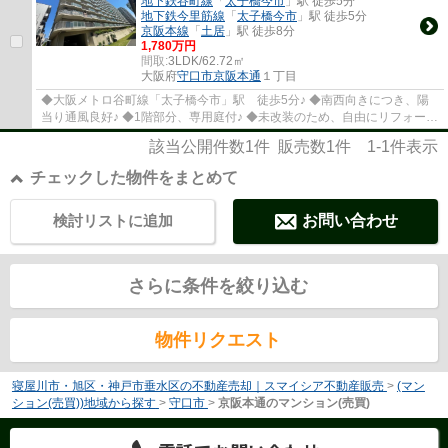
地下鉄谷町線
「
太子橋今市
」駅 徒歩5分
地下鉄今里筋線
「
太子橋今市
」駅 徒歩5分
京阪本線
「
土居
」駅 徒歩8分
1,780万円
間取:
3LDK/62.72㎡
大阪府
守口市
京阪本通
１丁目
◆大阪メトロ谷町線「太子橋今市」駅 徒歩5分♪ ◆南西向きにつき、陽
当り通風良好♪ ◆1階部分、専用庭付♪ ◆未改装のため、自由にリフォーム
できます♪
該当公開件数
1
件 販売数
1
件
1-1
件表示
チェックした物件をまとめて
検討リストに追加
お問い合わせ
さらに条件を絞り込む
物件リクエスト
寝屋川市・旭区・神戸市垂水区の不動産売却｜スマイシア不動産販売
>
(マン
ション(売買))地域から探す
>
守口市
>
京阪本通のマンション(売買)