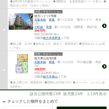
◆2003年3月建築のマンション♪ ◆5階部分 全居室収納スペース有り♪ ◆
南向きに付き、日当たり良好♪
売買｜中古マンション
枚方ハイツ2号棟
京阪本線
「
樟葉
」駅 バス12分 「枚方ハイツ」 停歩
1分
片町線
「
長尾
」駅 バス11分 「高野道」 停歩7分
390万円
間取:
2LDK/50.38㎡
大阪府
枚方市
高野道
２丁目
◆最上階 2LDK ◆南向きに付、陽当り・眺望良好♪ ◆室内きれいにお使
いです♪
売買｜中古マンション
枚方東山住宅6棟
京阪本線
「
樟葉
」駅 バス11分 「中の池公園」 停歩
2分
398万円
間取:
3LDK/67.65㎡
大阪府
枚方市
東山
２丁目
◆最上階に付、眺望良好♪ ◆閑静な住宅街です♪ ◆スーパー、コンビニ徒
歩約5分♪
該当公開件数
13
件 販売数
13
件
1-13
件表示
チェックした物件をまとめて