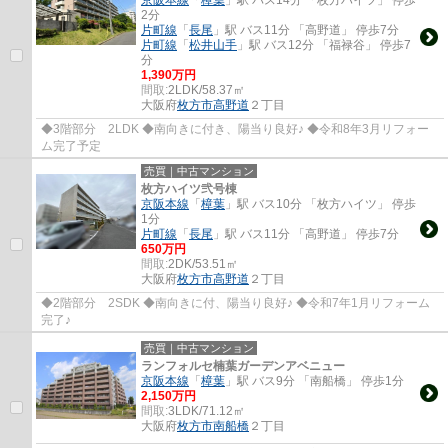
2分
片町線
「
長尾
」駅 バス11分 「高野道」 停歩7分
片町線
「
松井山手
」駅 バス12分 「福禄谷」 停歩7
分
1,390万円
間取:
2LDK/58.37㎡
大阪府
枚方市
高野道
２丁目
◆3階部分 2LDK ◆南向きに付き、陽当り良好♪ ◆令和8年3月リフォー
ム完了予定
売買｜中古マンション
枚方ハイツ弐号棟
京阪本線
「
樟葉
」駅 バス10分 「枚方ハイツ」 停歩
1分
片町線
「
長尾
」駅 バス11分 「高野道」 停歩7分
650万円
間取:
2DK/53.51㎡
大阪府
枚方市
高野道
２丁目
◆2階部分 2SDK ◆南向きに付、陽当り良好♪ ◆令和7年1月リフォーム
完了♪
売買｜中古マンション
ランフォルセ楠葉ガーデンアベニュー
京阪本線
「
樟葉
」駅 バス9分 「南船橋」 停歩1分
2,150万円
間取:
3LDK/71.12㎡
大阪府
枚方市
南船橋
２丁目