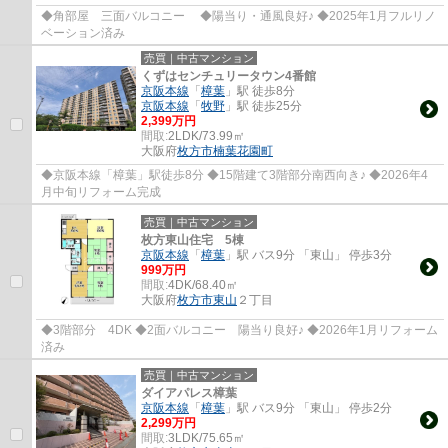
◆角部屋 三面バルコニー ◆陽当り・通風良好♪ ◆2025年1月フルリノ
ベーション済み
売買｜中古マンション
くずはセンチュリータウン4番館
京阪本線
「
樟葉
」駅 徒歩8分
京阪本線
「
牧野
」駅 徒歩25分
2,399万円
間取:
2LDK/73.99㎡
大阪府
枚方市
楠葉花園町
◆京阪本線「樟葉」駅徒歩8分 ◆15階建て3階部分南西向き♪ ◆2026年4
月中旬リフォーム完成
売買｜中古マンション
枚方東山住宅 5棟
京阪本線
「
樟葉
」駅 バス9分 「東山」 停歩3分
999万円
間取:
4DK/68.40㎡
大阪府
枚方市
東山
２丁目
◆3階部分 4DK ◆2面バルコニー 陽当り良好♪ ◆2026年1月リフォーム
済み
売買｜中古マンション
ダイアパレス樟葉
京阪本線
「
樟葉
」駅 バス9分 「東山」 停歩2分
2,299万円
間取:
3LDK/75.65㎡