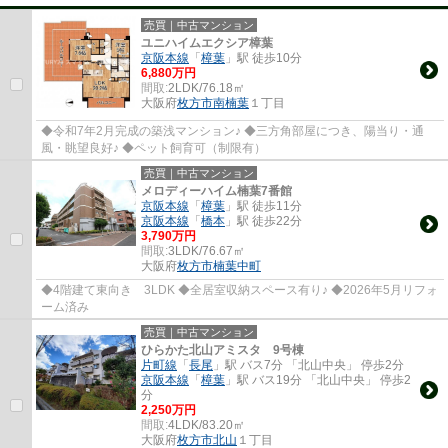
売買｜中古マンション
ユニハイムエクシア樟葉
京阪本線
「
樟葉
」駅 徒歩10分
6,880万円
間取:
2LDK/76.18㎡
大阪府
枚方市
南楠葉
１丁目
◆令和7年2月完成の築浅マンション♪ ◆三方角部屋につき、陽当り・通
風・眺望良好♪ ◆ペット飼育可（制限有）
売買｜中古マンション
メロディーハイム楠葉7番館
京阪本線
「
樟葉
」駅 徒歩11分
京阪本線
「
橋本
」駅 徒歩22分
3,790万円
間取:
3LDK/76.67㎡
大阪府
枚方市
楠葉中町
◆4階建て東向き 3LDK ◆全居室収納スペース有り♪ ◆2026年5月リフォ
ーム済み
売買｜中古マンション
ひらかた北山アミスタ 9号棟
片町線
「
長尾
」駅 バス7分 「北山中央」 停歩2分
京阪本線
「
樟葉
」駅 バス19分 「北山中央」 停歩2
分
2,250万円
間取:
4LDK/83.20㎡
大阪府
枚方市
北山
１丁目