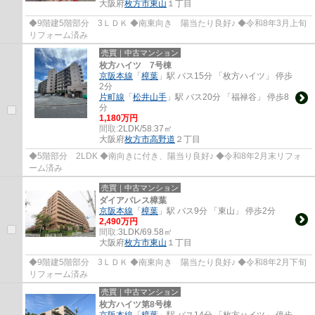
大阪府
枚方市
東山
１丁目
◆9階建5階部分 3ＬＤＫ ◆南東向き 陽当たり良好♪ ◆令和8年3月上旬
リフォーム済み
売買｜中古マンション
枚方ハイツ 7号棟
京阪本線
「
樟葉
」駅 バス15分 「枚方ハイツ」 停歩
2分
片町線
「
松井山手
」駅 バス20分 「福禄谷」 停歩8
分
1,180万円
間取:
2LDK/58.37㎡
大阪府
枚方市
高野道
２丁目
◆5階部分 2LDK ◆南向きに付き、陽当り良好♪ ◆令和8年2月末リフォ
ーム済み
売買｜中古マンション
ダイアパレス樟葉
京阪本線
「
樟葉
」駅 バス9分 「東山」 停歩2分
2,490万円
間取:
3LDK/69.58㎡
大阪府
枚方市
東山
１丁目
◆9階建5階部分 3ＬＤＫ ◆南東向き 陽当たり良好♪ ◆令和8年2月下旬
リフォーム済み
売買｜中古マンション
枚方ハイツ第8号棟
京阪本線
「
樟葉
」駅 バス14分 「枚方ハイツ」 停歩