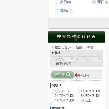
大日
守口
(4)
(4)
都島
(12)
指定しない
新築
中古
▼価格
～
値下げ物件
4
件が該当
間取り
ワンルーム
1K/1DK/1LDK
2K/2DK/2LDK
3K/3DK/3LDK
4K/4DK/4LDK
5K以上
専有面積