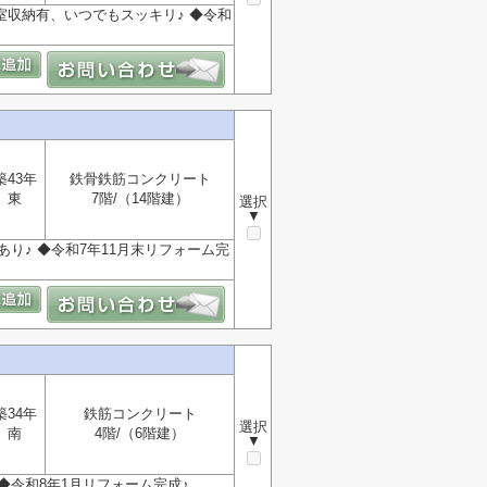
居室収納有、いつでもスッキリ♪ ◆令和
築43年
鉄骨鉄筋コンクリート
東
7階/（14階建）
選択
▼
あり♪ ◆令和7年11月末リフォーム完
築34年
鉄筋コンクリート
選択
南
4階/（6階建）
▼
◆令和8年1月リフォーム完成♪