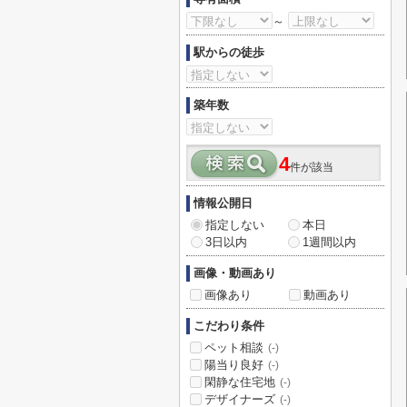
～
駅からの徒歩
築年数
4
件が該当
情報公開日
指定しない
本日
3日以内
1週間以内
画像・動画あり
画像あり
動画あり
こだわり条件
ペット相談
(-)
陽当り良好
(-)
閑静な住宅地
(-)
デザイナーズ
(-)