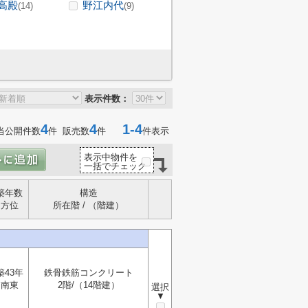
高殿
野江内代
(14)
(9)
表示件数：
4
4
1-4
当公開件数
件 販売数
件
件表示
表示中物件を
一括でチェック
築年数
構造
方位
所在階 / （階建）
築43年
鉄骨鉄筋コンクリート
南東
2階/（14階建）
選択
▼