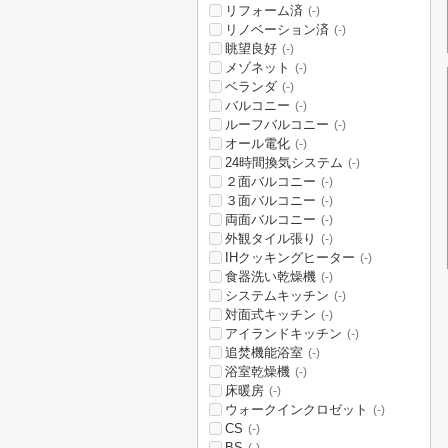
リフォーム済
(-)
リノベーション済
(-)
眺望良好
(-)
メゾネット
(-)
ベランダ
(-)
バルコニー
(-)
ルーフバルコニー
(-)
オール電化
(-)
24時間換気システム
(-)
２面バルコニー
(-)
３面バルコニー
(-)
両面バルコニー
(-)
外観タイル張り
(-)
IHクッキングヒーター
(-)
食器洗い乾燥機
(-)
システムキッチン
(-)
対面式キッチン
(-)
アイランドキッチン
(-)
追焚機能浴室
(-)
浴室乾燥機
(-)
床暖房
(-)
ウォークインクロゼット
(-)
CS
(-)
BS