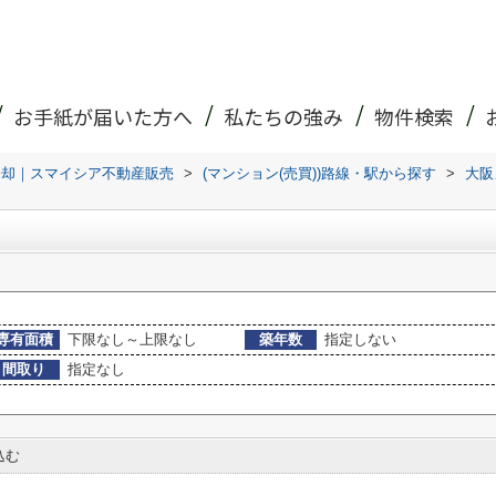
お手紙が届いた方へ
私たちの強み
物件検索
売却｜スマイシア不動産販売
>
(マンション(売買))路線・駅から探す
>
大阪
専有面積
下限なし～上限なし
築年数
指定しない
間取り
指定なし
込む