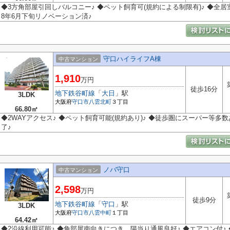
◆3方角部屋引回しバルコニー♪ ◆ペット飼育可(規約による制限有)♪ ◆全
8年6月下旬リノベーション済♪
守口ハイライフA棟
中古マンション
1,910
万円
徒歩16分
地下鉄谷町線
「
大日
」駅
3LDK
大阪府
守口市
八雲北町
３丁目
66.80㎡
◆2WAYアクセス♪ ◆ペット飼育可能(規約あり)♪ ◆徒歩圏にスーパー等多数
了♪
ノバ守口
中古マンション
2,598
万円
徒歩9分
地下鉄谷町線
「
守口
」駅
3LDK
大阪府
守口市
八雲中町
１丁目
64.42㎡
◆2沿線利用可能♪ ◆角部屋南向きにつき、陽当り通風良好♪ ◆エアコン付♪ 