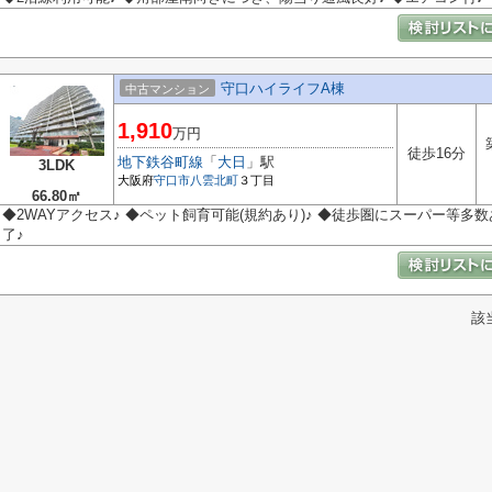
守口ハイライフA棟
中古マンション
1,910
万円
徒歩16分
地下鉄谷町線
「
大日
」駅
3LDK
大阪府
守口市
八雲北町
３丁目
66.80㎡
◆2WAYアクセス♪ ◆ペット飼育可能(規約あり)♪ ◆徒歩圏にスーパー等多数
了♪
該