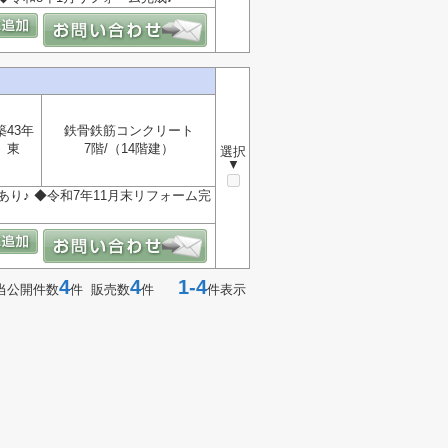
築43年
鉄骨鉄筋コンクリート
東
7階/（14階建）
選択
▼
あり♪ ◆令和7年11月末リフォーム完
4
4
1-4
当公開件数
件 販売数
件
件表示