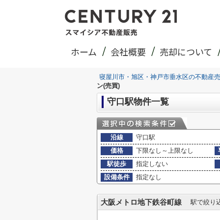
ホーム
会社概要
売却について
寝屋川市・旭区・神戸市垂水区の不動産
ン(売買)
守口駅物件一覧
沿線
守口駅
価格
下限なし～上限なし
駅徒歩
指定しない
設備条件
指定なし
大阪メトロ地下鉄谷町線
駅で絞り