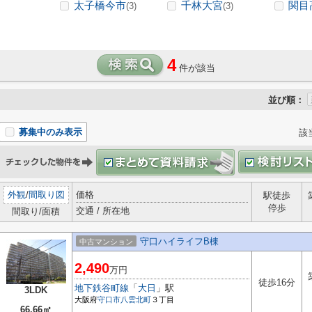
太子橋今市
千林大宮
関目
(3)
(3)
4
件が該当
並び順：
募集中のみ表示
該
外観
/
間取り図
価格
駅徒歩
停歩
交通 / 所在地
間取り/面積
守口ハイライフB棟
中古マンション
2,490
万円
徒歩16分
地下鉄谷町線
「
大日
」駅
3LDK
大阪府
守口市
八雲北町
３丁目
66.66㎡