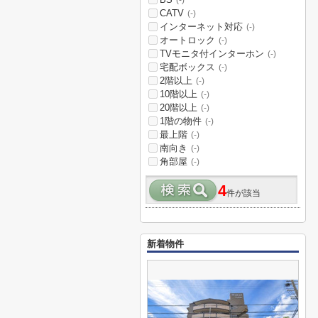
(-)
CATV
(-)
インターネット対応
(-)
オートロック
(-)
TVモニタ付インターホン
(-)
宅配ボックス
(-)
2階以上
(-)
10階以上
(-)
20階以上
(-)
1階の物件
(-)
最上階
(-)
南向き
(-)
角部屋
(-)
4
件が該当
新着物件