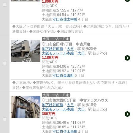
1,800万円
間取:
3DK
建物面積:
57.55㎡ / 17.4坪
土地面積:
64.54㎡ / 19.52坪
大阪府
守口市
佐太中町
４丁目
◆大阪メトロ谷町線「大日」駅 徒歩20分♪ ◆北東角地につき、陽当たり
通風良好♪ ◆閑静な住宅街♪ ◆周辺施設充実♪
売買｜中古一戸建
守口市金田町5丁目 中古戸建
地下鉄谷町線
「
大日
」駅 徒歩25分
大阪モノレール本線
「
大日
」駅 徒歩25分
1,180万円
間取:
4DK
建物面積:
84.06㎡ / 25.42坪
土地面積:
39.92㎡ / 12.07坪
大阪府
守口市
金田町
５丁目
◆北東角地♪ ◆前道が広く、陽当りを遮る建物もないので陽当り・風通し
良好♪ ◆屋根裏収納付きのお家♪
売買｜中古一戸建
守口市佐太西町1丁目 中古テラスハウス
地下鉄谷町線
「
大日
」駅 徒歩15分
大阪モノレール本線
「
大日
」駅 徒歩15分
380万円
間取:
3DK
建物面積:
36.49㎡ / 11.03坪
土地面積:
38.85㎡ / 11.75坪
大阪府
守口市
佐太西町
１丁目