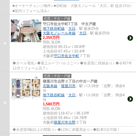
■オーナーチェンジ物件♪ ■谷町線・大阪モノレール「大日」駅 徒歩15分♪
■室内リフォーム済み♪
売買｜中古一戸建
守口市佐太中町7丁目 中古戸建
地下鉄谷町線
「
大日
」駅 徒歩25分
大阪モノレール本線
「
大日
」駅 徒歩25分
2,350万円
間取:
3LDK
建物面積:
95.21㎡ / 28.8坪
土地面積:
67.45㎡ / 20.4坪
大阪府
守口市
佐太中町
７丁目
◆オール電化♪ ◆屋上ルーフバルコニー♪ ◆各居室に収納あり♪ ◆令和7年
12月リフォーム完了♪
売買｜中古一戸建
寝屋川市点野２丁目の中古一戸建
京阪本線
「
寝屋川市
」駅 バス19分 「点野」 停歩4
分
地下鉄谷町線
「
大日
」駅 バス18分 「点野」 停歩4
分
1,580万円
間取:
4LDK
建物面積:
119.47㎡ / 36.13坪
土地面積:
55.48㎡ / 16.78坪
大阪府
寝屋川市
点野
２丁目
◆全居室6帖以上の間取り♪ ◆LDKに床暖房あり♪ ◆駐車2台可能！