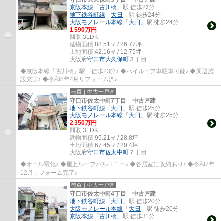
京阪本線
「
古川橋
」駅 徒歩23分
地下鉄谷町線
「
大日
」駅 徒歩24分
大阪モノレール本線
「
大日
」駅 徒歩24分
1,590万円
間取:
3LDK
建物面積:
88.51㎡ / 26.77坪
土地面積:
42.16㎡ / 12.75坪
大阪府
守口市
大久保町
３丁目
◆京阪本線「古川橋」駅 徒歩23分♪ ◆ハイルーフ車駐車可能♪ ◆周辺施
設充実♪ ◆令和8年4月リフォーム済♪
売買｜中古一戸建
守口市佐太中町7丁目 中古戸建
地下鉄谷町線
「
大日
」駅 徒歩25分
大阪モノレール本線
「
大日
」駅 徒歩25分
2,350万円
間取:
3LDK
建物面積:
95.21㎡ / 28.8坪
土地面積:
67.45㎡ / 20.4坪
大阪府
守口市
佐太中町
７丁目
◆オール電化♪ ◆屋上ルーフバルコニー♪ ◆各居室に収納あり♪ ◆令和7年
12月リフォーム完了♪
売買｜中古一戸建
守口市佐太中町4丁目 中古戸建
地下鉄谷町線
「
大日
」駅 徒歩20分
大阪モノレール本線
「
大日
」駅 徒歩20分
京阪本線
「
古川橋
」駅 徒歩31分