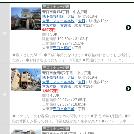
売買｜中古一戸建
守口市梶町4丁目 中古戸建
地下鉄谷町線
「
大日
」駅 徒歩18分
大阪モノレール本線
「
大日
」駅 徒歩18分
京阪本線
「
古川橋
」駅 徒歩22分
980万円
間取:
5DK
建物面積:
102.59㎡ / 31.03坪
土地面積:
49.92㎡ / 15.1坪
大阪府
守口市
梶町
４丁目
◆広々とした5DK♪ ◆平成3年築になります♪ ◆収益物件としてもご検討く
ださい♪ ◆お好きなようにリフォーム可能♪ ◆周辺にはスーパー、コンビ
ニがございます♪
売買｜中古一戸建
守口市金田町2丁目 中古戸建
地下鉄谷町線
「
大日
」駅 徒歩19分
大阪モノレール本線
「
大日
」駅 徒歩19分
京阪本線
「
古川橋
」駅 徒歩28分
1,980万円
間取:
4LDK
建物面積:
92.07㎡ / 27.85坪
土地面積:
62.33㎡ / 18.85坪
大阪府
守口市
金田町
２丁目
◆ファミリーのお客様におすすめの間取りです♪ ◆平成16年3月新築♪ ◆2
階に水回りが揃っており、作業動線が短く家事が楽々♪ ◆ハイルーフ車の
駐車も可能(サイズ制限あり)♪ ◆収納量たっぷり...
売買｜中古一戸建
守口市大久保町3丁目 中古戸建