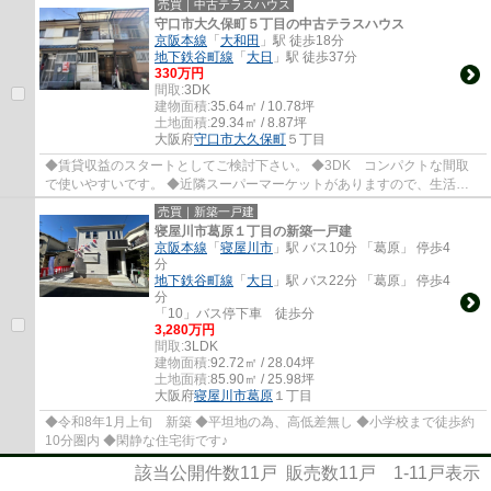
売買｜中古テラスハウス
守口市大久保町５丁目の中古テラスハウス
京阪本線
「
大和田
」駅 徒歩18分
地下鉄谷町線
「
大日
」駅 徒歩37分
330万円
間取:
3DK
建物面積:
35.64㎡ / 10.78坪
土地面積:
29.34㎡ / 8.87坪
大阪府
守口市
大久保町
５丁目
◆賃貸収益のスタートとしてご検討下さい。 ◆3DK コンパクトな間取
で使いやすいです。 ◆近隣スーパーマーケットがありますので、生活便
良好です。
売買｜新築一戸建
寝屋川市葛原１丁目の新築一戸建
京阪本線
「
寝屋川市
」駅 バス10分 「葛原」 停歩4
分
地下鉄谷町線
「
大日
」駅 バス22分 「葛原」 停歩4
分
「10」バス停下車 徒歩分
3,280万円
間取:
3LDK
建物面積:
92.72㎡ / 28.04坪
土地面積:
85.90㎡ / 25.98坪
大阪府
寝屋川市
葛原
１丁目
◆令和8年1月上旬 新築 ◆平坦地の為、高低差無し ◆小学校まで徒歩約
10分圏内 ◆閑静な住宅街です♪
該当公開件数
11
戸 販売数
11
戸
1-11
戸表示