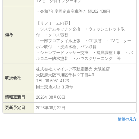
TVモニタ付インターホン
・令和7年度固定資産税等:年額102,439円
【リフォーム内容】
・システムキッチン交換 ・ウォッシュレット取
備考
付 ・クロス張替
・一部フロアタイル上張 ・CF張替 ・TVモニター
ホン取付 ・洗濯水栓、パン取替
・シャンプードレッサー交換 ・建具調整工事 ・バ
ルコニー防水塗装 ・ハウスクリーニング 等
株式会社スマイシア不動産販売 大阪旭店
大阪府大阪市旭区千林２丁目4-3
取扱会社
TEL:06-6951-4123
国土交通大臣 () 第号
情報更新日
2026年08月08日
更新予定日
2026年08月22日
情報の見方