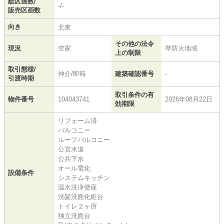
総区画数/
-/-
販売区画数
向き
北東
その他の法令
現況
空家
準防火地域
上の制限
取引態様/
仲介/即時
建築確認番号
-
引渡時期
取引条件の有
物件番号
104043741
2026年08月22日
効期限
リフォーム済
バルコニー
ルーフバルコニー
公営水道
公共下水
オール電化
設備条件
システムキッチン
温水洗浄便座
洗髪洗面化粧台
トイレ２ヶ所
独立洗面台