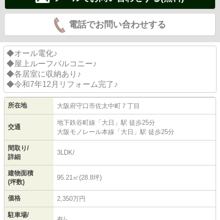
電話でお問い合わせする
◆オール電化♪
◆屋上ルーフバルコニー♪
◆各居室に収納あり♪
◆令和7年12月リフォーム完了♪
所在地
大阪府
守口市
佐太中町
７丁目
地下鉄谷町線
「
大日
」駅 徒歩25分
交通
大阪モノレール本線
「
大日
」駅 徒歩25分
間取り/
3LDK/
詳細
建物面積
95.21㎡(28.8坪)
(坪数)
価格
2,350万円
駐車場/
有/-