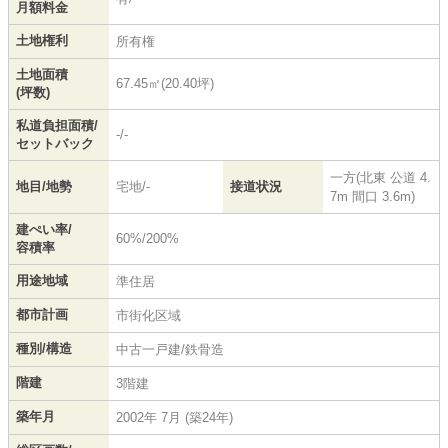
月額料金
土地権利
所有権
土地面積
67.45㎡(20.40坪)
(坪数)
私道負担面積/
-/-
セットバック
一方(北東 公道 4.
地目/地勢
宅地/-
接道状況
7m 間口 3.6m)
建ぺい率/
60%/200%
容積率
用途地域
準住居
都市計画
市街化区域
種別/構造
中古一戸建/鉄骨造
階建
3階建
築年月
2002年 7月 (築24年)