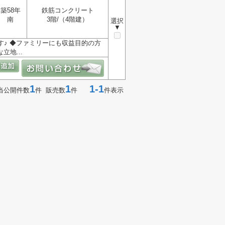
築58年
鉄筋コンクリート
南
3階/（4階建）
選択
▼
す♪ ◆ファミリーにも収益目的の方
地...
1
1
1-1
当公開件数
件 販売数
件
件表示