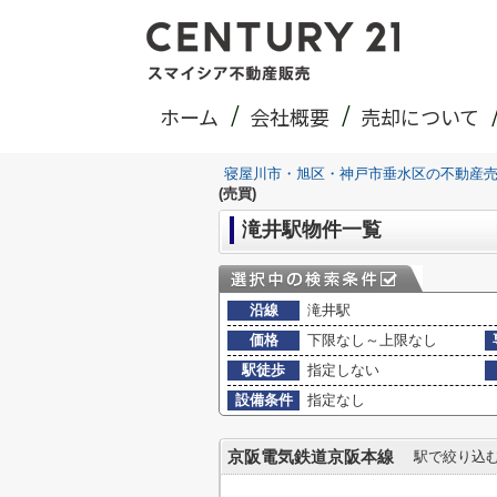
ホーム
会社概要
売却について
寝屋川市・旭区・神戸市垂水区の不動産
(売買)
滝井駅物件一覧
沿線
滝井駅
価格
下限なし～上限なし
駅徒歩
指定しない
設備条件
指定なし
京阪電気鉄道京阪本線
駅で絞り込