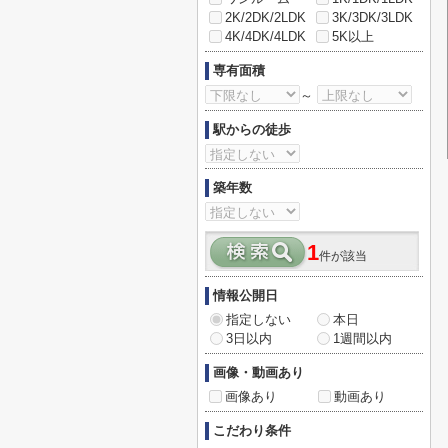
2K/2DK/2LDK
3K/3DK/3LDK
4K/4DK/4LDK
5K以上
専有面積
～
駅からの徒歩
築年数
1
件が該当
情報公開日
指定しない
本日
3日以内
1週間以内
画像・動画あり
画像あり
動画あり
こだわり条件