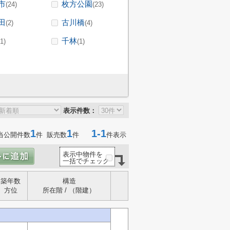
市
枚方公園
(24)
(23)
田
古川橋
(2)
(4)
千林
(1)
(1)
表示件数：
1
1
1-1
当公開件数
件 販売数
件
件表示
表示中物件を
一括でチェック
築年数
構造
方位
所在階 / （階建）