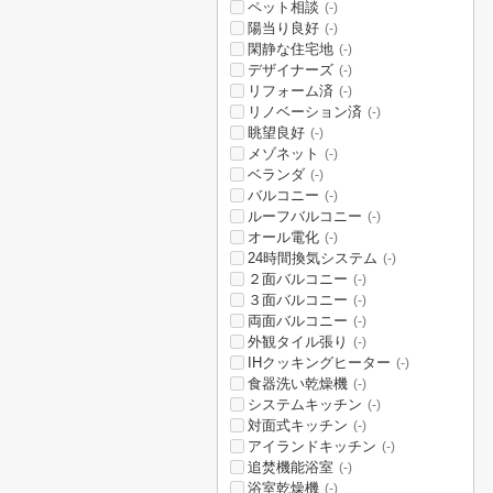
ペット相談
(-)
陽当り良好
(-)
閑静な住宅地
(-)
デザイナーズ
(-)
リフォーム済
(-)
リノベーション済
(-)
眺望良好
(-)
メゾネット
(-)
ベランダ
(-)
バルコニー
(-)
ルーフバルコニー
(-)
オール電化
(-)
24時間換気システム
(-)
２面バルコニー
(-)
３面バルコニー
(-)
両面バルコニー
(-)
外観タイル張り
(-)
IHクッキングヒーター
(-)
食器洗い乾燥機
(-)
システムキッチン
(-)
対面式キッチン
(-)
アイランドキッチン
(-)
追焚機能浴室
(-)
浴室乾燥機
(-)