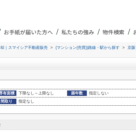
お手紙が届いた方へ
私たちの強み
物件検索
売却｜スマイシア不動産販売
>
(マンション(売買))路線・駅から探す
>
京阪
専有面積
下限なし～上限なし
築年数
指定しない
間取り
指定なし
む