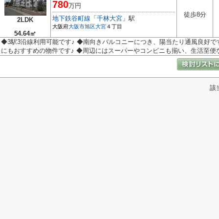
780
万円
徒歩8分
地下鉄谷町線
「
千林大宮
」駅
2LDK
大阪府
大阪市旭区
大宮
４丁目
54.64㎡
◆3駅3沿線利用可能です♪ ◆南向きバルコニーにつき、陽当たり通風良好で
にもおすすめの物件です♪ ◆周辺にはスーパーやコンビニも揃い、生活至便な立
該