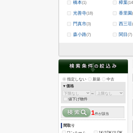
橋本
樟葉
(1)
(14
光善寺
香里園
(18)
門真市
西三荘
(3)
森小路
関目
(7)
(7)
指定しない
新築
中古
▼価格
～
値下げ物件
1
件が該当
間取り
ワンルーム
1K/1DK/1LDK