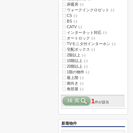
床暖房
(-)
ウォークインクロゼット
(-)
CS
(-)
BS
(-)
CATV
(-)
インターネット対応
(-)
オートロック
(-)
TVモニタ付インターホン
(-)
宅配ボックス
(-)
2階以上
(-)
10階以上
(-)
20階以上
(-)
1階の物件
(-)
最上階
(-)
南向き
(-)
角部屋
(-)
1
件が該当
新着物件