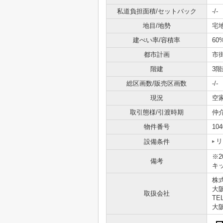
私道負担面積/セットバック
-/-
地目/地勢
宅地
建ぺい率/容積率
60
都市計画
市
階建
3階
総区画数/販売区画数
-/-
現況
空
取引態様/引渡時期
仲
物件番号
104
リ
設備条件
※2
備考
キ
株
大
取扱会社
TEL
大阪