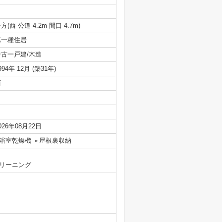
方(西 公道 4.2m 間口 4.7m)
第一種住居
中古一戸建/木造
994年 12月 (築31年)
西
026年08月22日
浴室乾燥機
屋根裏収納
リーニング