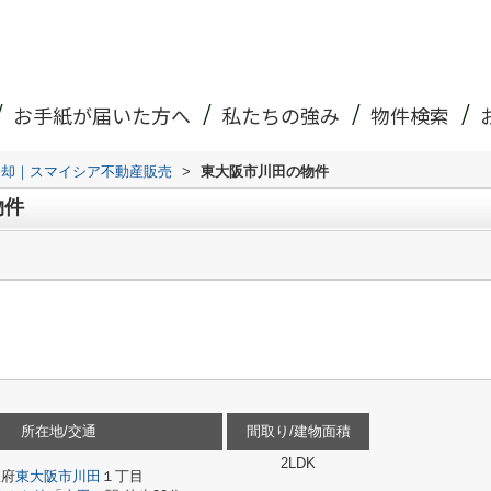
お手紙が届いた方へ
私たちの強み
物件検索
売却｜スマイシア不動産販売
>
東大阪市川田の物件
物件
所在地/交通
間取り/建物面積
2LDK
阪府
東大阪市
川田
１丁目