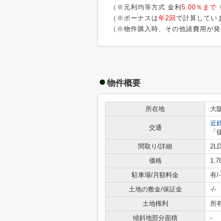
（※元利均等方式 金利
5.00％まで
（※ボーナスは
年2回
で計算してい
（※物件購入時、その他諸費用が発
物件概要
所在地
大
近
交通
「
間取り/詳細
2LD
価格
1,
駐車場/月額料金
有/-
土地の敷金/保証金
-/-
土地権利
所
傾斜地部分面積
-