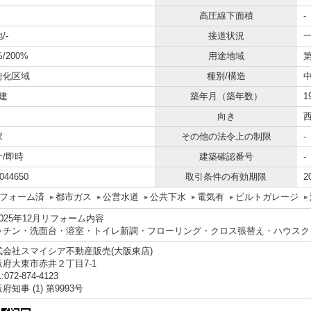
高圧線下面積
-
/-
接道状況
一
%/200%
用途地域
街化区域
種別/構造
建
築年月（築年数）
1
向き
家
その他の法令上の制限
-
介/即時
建築確認番号
-
044650
取引条件の有効期限
2
フォーム済
都市ガス
公営水道
公共下水
電気有
ビルトガレージ
025年12月リフォーム内容
ッチン・洗面台・溶室・トイレ新調・フローリング・クロス張替え・ハウスク
式会社スマイシア不動産販売(大阪東店)
阪府大東市赤井２丁目7-1
:072-874-4123
府知事 (1) 第9993号