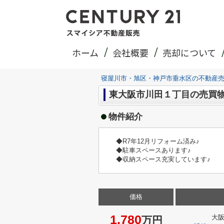
ホーム
会社概要
売却について
寝屋川市・旭区・神戸市垂水区の不動産
東大阪市川田１丁目の売買
物件紹介
◆R7年12月リフォーム済み♪
◆駐車スペースあります♪
◆収納スペース充実しています♪
価格
1,780
大
万円