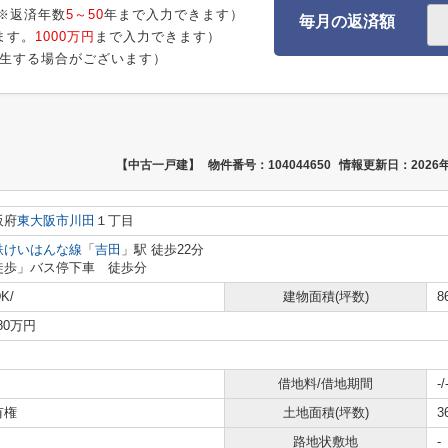
※返済年数
5～50
年まで入力できます）
毎月の返済額
ます。
1000万円
まで入力できます）
生する場合がございます）
【中古一戸建】
物件番号：104044650
情報更新日：2026年
阪府
東大阪市
川田
１丁目
鉄けいはんな線
「
吉田
」駅 徒歩22分
徒歩」バス停下車 徒歩分
K/
建物面積(坪数)
8
780万円
借地料/借地期間
-/
有権
土地面積(坪数)
3
路地状敷地
-