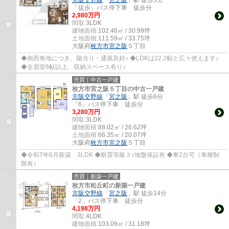
「徒歩」バス停下車 徒歩分
2,980万円
間取:
3LDK
建物面積:
102.46㎡ / 30.99坪
土地面積:
111.59㎡ / 33.75坪
大阪府
枚方市
宮之阪
５丁目
◆南西角地につき、陽当り・通風良好♪ ◆LDKは22.2帖と広々使えます♪
◆全居室6帖以上、収納スペース有り♪
売買｜中古一戸建
枚方市宮之阪５丁目の中古一戸建
京阪交野線
「
宮之阪
」駅 徒歩6分
「6」バス停下車 徒歩分
3,280万円
間取:
3LDK
建物面積:
88.02㎡ / 26.62坪
土地面積:
66.35㎡ / 20.07坪
大阪府
枚方市
宮之阪
５丁目
◆令和7年6月新築 3LDK ◆耐震等級３♪地盤保証有 ◆車2台可（車種制
限有）
売買｜新築一戸建
枚方市松丘町の新築一戸建
京阪交野線
「
宮之阪
」駅 徒歩14分
「2」バス停下車 徒歩分
4,198万円
間取:
4LDK
建物面積:
103.09㎡ / 31.18坪