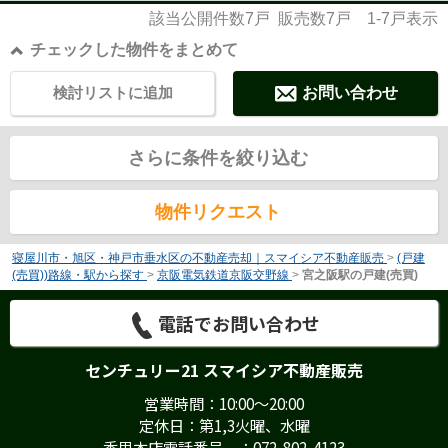
該当公開件数
7
戸 販売数
7
戸
1-7
戸表示
チェックした物件をまとめて
検討リストに追加
お問い合わせ
さらに条件を絞り込む
物件リクエスト
寝屋川市・旭区・神戸市垂水区の不動産売却｜スマイシア不動産販売
>
(戸建
(売買))路線・駅から探す
>
京阪電気鉄道京阪交野線
>
宮之阪駅の戸建(売買)
電話でお問い合わせ
センチュリー21 スマイシア不動産販売
営業時間：10:00～20:00
定休日：第1,3火曜、水曜
香里本店電話番号 ：072-802-4123