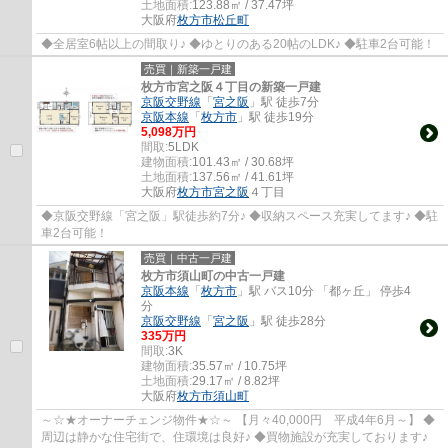
土地面積:
123.88㎡ / 37.47坪
大阪府
枚方市
松丘町
◆全居室6帖以上の間取り♪ ◆ゆとりのある20帖のLDK♪ ◆駐車2台可能！
売買｜新築一戸建
枚方市宮之阪４丁目の新築一戸建
京阪交野線
「
宮之阪
」駅 徒歩7分
京阪本線
「
枚方市
」駅 徒歩19分
5,098万円
間取:
5LDK
建物面積:
101.43㎡ / 30.68坪
土地面積:
137.56㎡ / 41.61坪
大阪府
枚方市
宮之阪
４丁目
◆京阪交野線「宮之阪」駅徒歩約7分♪ ◆収納スペース充実してます♪ ◆駐
車2台可能！
売買｜中古一戸建
枚方市須山町の中古一戸建
京阪本線
「
枚方市
」駅 バス10分 「都ヶ丘」 停歩4
分
京阪交野線
「
宮之阪
」駅 徒歩28分
335万円
間取:
3K
建物面積:
35.57㎡ / 10.75坪
土地面積:
29.17㎡ / 8.82坪
大阪府
枚方市
須山町
～☆★オーナーチェンジ物件★☆～ 【月々40,000円 平成4年6月～】 ◆
周辺は静かな住宅街で、住環境は良好♪ ◆買物施設が充実しております♪