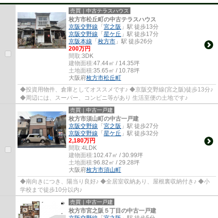
売買｜中古テラスハウス
枚方市松丘町の中古テラスハウス
京阪交野線
「
宮之阪
」駅 徒歩13分
京阪交野線
「
星ケ丘
」駅 徒歩17分
京阪本線
「
枚方市
」駅 徒歩26分
200万円
間取:
3DK
建物面積:
47.44㎡ / 14.35坪
土地面積:
35.65㎡ / 10.78坪
大阪府
枚方市
松丘町
◆投資用物件、倉庫としてオススメです♪ ◆京阪交野線(宮之阪)徒歩13分♪
◆周辺には、スーパー、コンビニ等があり 生活至便の土地です♪
売買｜中古一戸建
枚方市須山町の中古一戸建
京阪交野線
「
宮之阪
」駅 徒歩27分
京阪交野線
「
星ケ丘
」駅 徒歩32分
2,180万円
間取:
4LDK
建物面積:
102.47㎡ / 30.99坪
土地面積:
96.82㎡ / 29.28坪
大阪府
枚方市
須山町
◆南向きにつき、陽当り良好♪ ◆全居室収納あり、屋根裏収納付き♪ ◆小
学校まで徒歩10分以内♪
売買｜中古一戸建
枚方市宮之阪５丁目の中古一戸建
京阪交野線
「
宮之阪
」駅 徒歩5分