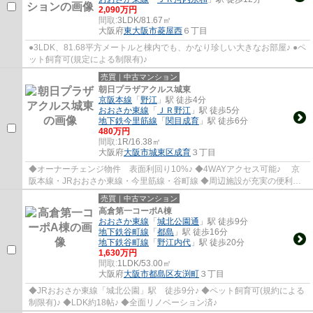
2,090万円
間取:
3LDK/81.67㎡
大阪府
東大阪市
菱屋西
６丁目
●3LDK、81.68平方メートルと棟内でも、かなり珍しい大きなお部屋♪ ●ペ
ット飼育可(規定による制限有)♪
売買｜中古マンション
朝日プラザアクルス城東
京阪本線
「
野江
」駅 徒歩4分
おおさか東線
「
ＪＲ野江
」駅 徒歩5分
地下鉄今里筋線
「
関目成育
」駅 徒歩6分
480万円
間取:
1R/16.38㎡
大阪府
大阪市城東区
成育
３丁目
◆オーナーチェンジ物件 表面利回り10%♪ ◆4WAYアクセス可能♪ 京
阪本線・JRおおさか東線・今里筋線・谷町線 ◆周辺施設が充実の便利な
環境♪ ◆成育公園に近く、豊かな緑あふれる環境♪
売買｜中古マンション
高倉第一コーポA棟
おおさか東線
「
城北公園通
」駅 徒歩9分
地下鉄谷町線
「
都島
」駅 徒歩16分
地下鉄谷町線
「
野江内代
」駅 徒歩20分
1,630万円
間取:
1LDK/53.00㎡
大阪府
大阪市都島区
友渕町
３丁目
◆JRおおさか東線「城北公園」駅 徒歩9分♪ ◆ペット飼育可(規約による
制限有)♪ ◆LDK約18帖♪ ◆全面リノベーション済♪