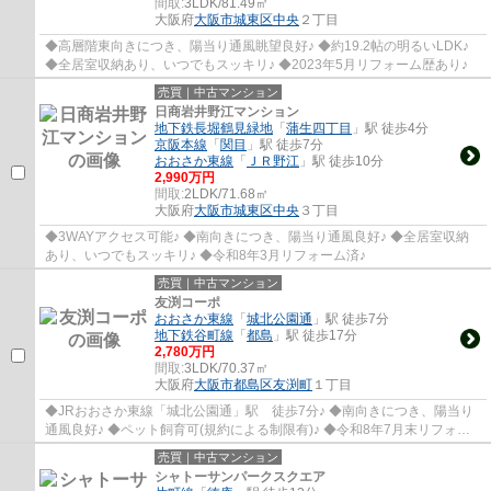
間取:
3LDK/81.49㎡
大阪府
大阪市城東区
中央
２丁目
◆高層階東向きにつき、陽当り通風眺望良好♪ ◆約19.2帖の明るいLDK♪
◆全居室収納あり、いつでもスッキリ♪ ◆2023年5月リフォーム歴あり♪
売買｜中古マンション
日商岩井野江マンション
地下鉄長堀鶴見緑地
「
蒲生四丁目
」駅 徒歩4分
京阪本線
「
関目
」駅 徒歩7分
おおさか東線
「
ＪＲ野江
」駅 徒歩10分
2,990万円
間取:
2LDK/71.68㎡
大阪府
大阪市城東区
中央
３丁目
◆3WAYアクセス可能♪ ◆南向きにつき、陽当り通風良好♪ ◆全居室収納
あり、いつでもスッキリ♪ ◆令和8年3月リフォーム済♪
売買｜中古マンション
友渕コーポ
おおさか東線
「
城北公園通
」駅 徒歩7分
地下鉄谷町線
「
都島
」駅 徒歩17分
2,780万円
間取:
3LDK/70.37㎡
大阪府
大阪市都島区
友渕町
１丁目
◆JRおおさか東線「城北公園通」駅 徒歩7分♪ ◆南向きにつき、陽当り
通風良好♪ ◆ペット飼育可(規約による制限有)♪ ◆令和8年7月末リフォー
ム完成♪
売買｜中古マンション
シャトーサンパークスクエア