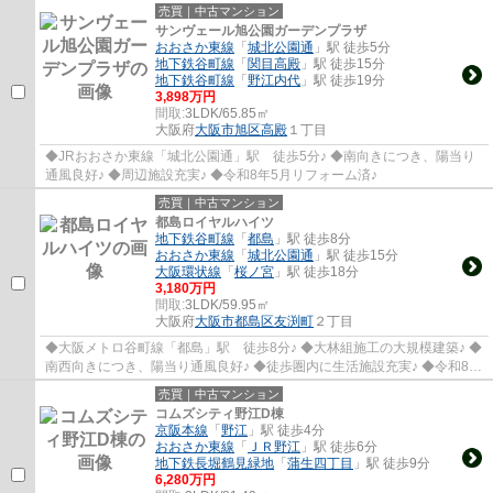
売買｜中古マンション
サンヴェール旭公園ガーデンプラザ
おおさか東線
「
城北公園通
」駅 徒歩5分
地下鉄谷町線
「
関目高殿
」駅 徒歩15分
地下鉄谷町線
「
野江内代
」駅 徒歩19分
3,898万円
間取:
3LDK/65.85㎡
大阪府
大阪市旭区
高殿
１丁目
◆JRおおさか東線「城北公園通」駅 徒歩5分♪ ◆南向きにつき、陽当り
通風良好♪ ◆周辺施設充実♪ ◆令和8年5月リフォーム済♪
売買｜中古マンション
都島ロイヤルハイツ
地下鉄谷町線
「
都島
」駅 徒歩8分
おおさか東線
「
城北公園通
」駅 徒歩15分
大阪環状線
「
桜ノ宮
」駅 徒歩18分
3,180万円
間取:
3LDK/59.95㎡
大阪府
大阪市都島区
友渕町
２丁目
◆大阪メトロ谷町線「都島」駅 徒歩8分♪ ◆大林組施工の大規模建築♪ ◆
南西向きにつき、陽当り通風良好♪ ◆徒歩圏内に生活施設充実♪ ◆令和8年
9月上旬リフォーム完成予定♪
売買｜中古マンション
コムズシティ野江D棟
京阪本線
「
野江
」駅 徒歩4分
おおさか東線
「
ＪＲ野江
」駅 徒歩6分
地下鉄長堀鶴見緑地
「
蒲生四丁目
」駅 徒歩9分
6,280万円