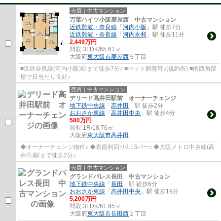
売買｜中古マンション
万葉ハイツ小阪菱屋西 中古マンション
近鉄難波・奈良線
「
河内小阪
」駅 徒歩7分
近鉄難波・奈良線
「
河内永和
」駅 徒歩11分
2,449万円
間取:
3LDK/65.61㎡
大阪府
東大阪市
菱屋西
５丁目
■近鉄奈良線(河内小阪)駅まで徒歩7分♪ ■ペット飼育可♪(規約有) ■南西角部
屋で日当たり良好♪
売買｜中古マンション
デリード高井田駅前 オーナーチェンジ
地下鉄中央線
「
高井田
」駅 徒歩2分
おおさか東線
「
高井田中央
」駅 徒歩4分
580万円
間取:
1R/18.76㎡
大阪府
東大阪市
高井田
◆オーナーチェンジ物件♪ ◆表面利回り8.13パー♪ ◆大阪メトロ中央線(高
井田)駅まで徒歩2分♪
売買｜中古マンション
グランドパレス長田 中古マンション
地下鉄中央線
「
長田
」駅 徒歩6分
おおさか東線
「
高井田中央
」駅 徒歩19分
5,200万円
間取:
3LDK/61.95㎡
大阪府
東大阪市
長田西
２丁目