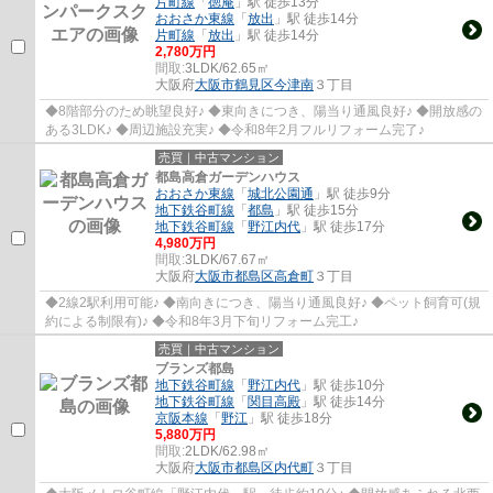
片町線
「
徳庵
」駅 徒歩13分
おおさか東線
「
放出
」駅 徒歩14分
片町線
「
放出
」駅 徒歩14分
2,780万円
間取:
3LDK/62.65㎡
大阪府
大阪市鶴見区
今津南
３丁目
◆8階部分のため眺望良好♪ ◆東向きにつき、陽当り通風良好♪ ◆開放感の
ある3LDK♪ ◆周辺施設充実♪ ◆令和8年2月フルリフォーム完了♪
売買｜中古マンション
都島高倉ガーデンハウス
おおさか東線
「
城北公園通
」駅 徒歩9分
地下鉄谷町線
「
都島
」駅 徒歩15分
地下鉄谷町線
「
野江内代
」駅 徒歩17分
4,980万円
間取:
3LDK/67.67㎡
大阪府
大阪市都島区
高倉町
３丁目
◆2線2駅利用可能♪ ◆南向きにつき、陽当り通風良好♪ ◆ペット飼育可(規
約による制限有)♪ ◆令和8年3月下旬リフォーム完工♪
売買｜中古マンション
ブランズ都島
地下鉄谷町線
「
野江内代
」駅 徒歩10分
地下鉄谷町線
「
関目高殿
」駅 徒歩14分
京阪本線
「
野江
」駅 徒歩18分
5,880万円
間取:
2LDK/62.98㎡
大阪府
大阪市都島区
内代町
３丁目