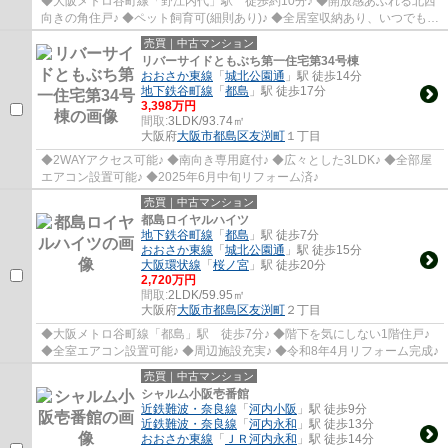
◆大阪メトロ谷町線「野江内代」駅 徒歩約10分♪ ◆開放感あふれる北西
向きの角住戸♪ ◆ペット飼育可(細則あり)♪ ◆全居室収納あり、いつでもス
ッキリ♪
売買｜中古マンション
リバーサイドともぶち第一住宅第34号棟
おおさか東線
「
城北公園通
」駅 徒歩14分
地下鉄谷町線
「
都島
」駅 徒歩17分
3,398万円
間取:
3LDK/93.74㎡
大阪府
大阪市都島区
友渕町
１丁目
◆2WAYアクセス可能♪ ◆南向き専用庭付♪ ◆広々とした3LDK♪ ◆全部屋
エアコン設置可能♪ ◆2025年6月中旬リフォーム済♪
売買｜中古マンション
都島ロイヤルハイツ
地下鉄谷町線
「
都島
」駅 徒歩7分
おおさか東線
「
城北公園通
」駅 徒歩15分
大阪環状線
「
桜ノ宮
」駅 徒歩20分
2,720万円
間取:
2LDK/59.95㎡
大阪府
大阪市都島区
友渕町
２丁目
◆大阪メトロ谷町線「都島」駅 徒歩7分♪ ◆階下を気にしない1階住戸♪
◆全室エアコン設置可能♪ ◆周辺施設充実♪ ◆令和8年4月リフォーム完成♪
売買｜中古マンション
シャルム小阪壱番館
近鉄難波・奈良線
「
河内小阪
」駅 徒歩9分
近鉄難波・奈良線
「
河内永和
」駅 徒歩13分
おおさか東線
「
ＪＲ河内永和
」駅 徒歩14分