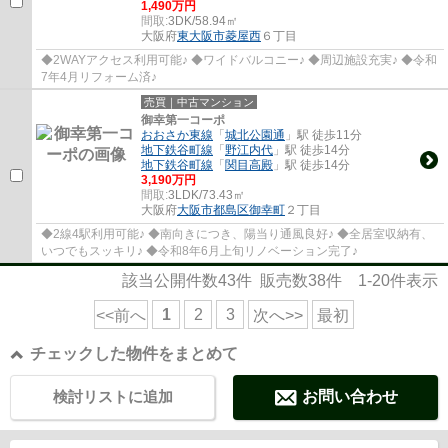
1,490万円
間取:
3DK/58.94㎡
大阪府
東大阪市
菱屋西
６丁目
◆2WAYアクセス利用可能♪ ◆ワイドバルコニー♪ ◆周辺施設充実♪ ◆令和
7年4月リフォーム済♪
売買｜中古マンション
御幸第一コーポ
おおさか東線
「
城北公園通
」駅 徒歩11分
地下鉄谷町線
「
野江内代
」駅 徒歩14分
地下鉄谷町線
「
関目高殿
」駅 徒歩14分
3,190万円
間取:
3LDK/73.43㎡
大阪府
大阪市都島区
御幸町
２丁目
◆2線4駅利用可能♪ ◆南向きにつき、陽当り通風良好♪ ◆全居室収納有、
いつでもスッキリ♪ ◆令和8年6月上旬リノベーション完了♪
該当公開件数
43
件 販売数
38
件
1-20
件表示
1
2
3
<<前へ
次へ>>
最初
チェックした物件をまとめて
検討リストに追加
お問い合わせ