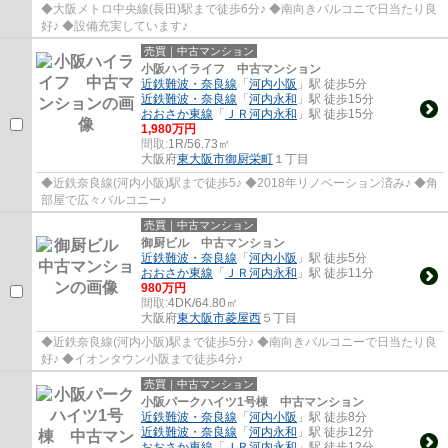
◆大阪メトロ中央線(長田)駅まで徒歩6分♪ ◆南向きバルコニで日当たり良
好♪ ◆設備充実しています♪
売買｜中古マンション
小阪ハイライフ 中古マンション
近鉄難波・奈良線
「
河内小阪
」駅 徒歩5分
近鉄難波・奈良線
「
河内永和
」駅 徒歩15分
おおさか東線
「
ＪＲ河内永和
」駅 徒歩15分
1,980万円
間取:
1R/56.73㎡
大阪府
東大阪市
御厨栄町
１丁目
◆近鉄奈良線(河内小阪)駅まで徒歩5♪ ◆2018年リノベーション済み♪ ◆角
部屋で広々バルコニー♪
売買｜中古マンション
御厨ビル 中古マンション
近鉄難波・奈良線
「
河内小阪
」駅 徒歩5分
おおさか東線
「
ＪＲ河内永和
」駅 徒歩11分
980万円
間取:
4DK/64.80㎡
大阪府
東大阪市
菱屋西
５丁目
◆近鉄奈良線(河内小阪)駅まで徒歩5分♪ ◆南向きバルコニーで日当たり良
好♪ ◆イオンタウン小阪まで徒歩4分♪
売買｜中古マンション
小阪パークハイツ1号棟 中古マンション
近鉄難波・奈良線
「
河内小阪
」駅 徒歩8分
近鉄難波・奈良線
「
河内永和
」駅 徒歩12分
おおさか東線
「
ＪＲ河内永和
」駅 徒歩12分