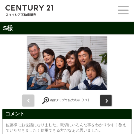
S様
前
次
画像タップで拡大表示【
1
/1】
コメント
佐藤様にお世話になりました。親切にいろんな事をわかりやすく教え
ていただきました！信用できる方だなぁと思いました。