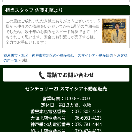
担当スタッフ 佐藤史至より
この度はご成約いただき誠にありがとうございます。S
様から仲介のご依頼をいただいてから1週間の早期売却
でしたね。数十年のお悩みをスピード解決できて、私
もうれしく思います。安全にお引渡しが完了する様、
全力でお手伝いします！
寝屋川市・旭区・神戸市垂水区の不動産売却｜スマイシア不動産販売
>
お客様
の声一覧
>
S様
電話でお問い合わせ
センチュリー21 スマイシア不動産販売
営業時間：10:00～20:00
定休日：第1,3火曜、水曜
香里本店電話番号 ：072-802-4123
大阪旭店電話番号 ：06-6951-4123
神戸垂水店電話番号：078-781-4444
加古川店電話番号 ：079-424-4123