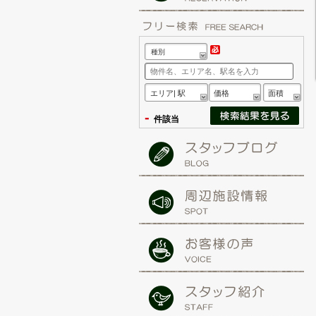
種別
エリア| 駅
価格
面積
-
件該当