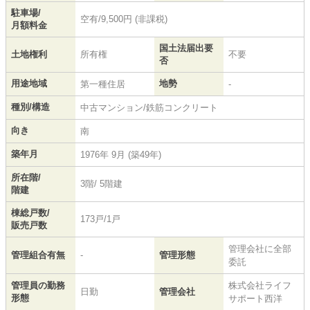
駐車場/
空有/9,500円 (非課税)
月額料金
国土法届出要
土地権利
所有権
不要
否
用途地域
地勢
第一種住居
-
種別/構造
中古マンション/鉄筋コンクリート
向き
南
築年月
1976年 9月 (築49年)
所在階/
3階/ 5階建
階建
棟総戸数/
173戸/1戸
販売戸数
管理会社に全部
管理組合有無
-
管理形態
委託
管理員の勤務
株式会社ライフ
日勤
管理会社
形態
サポート西洋