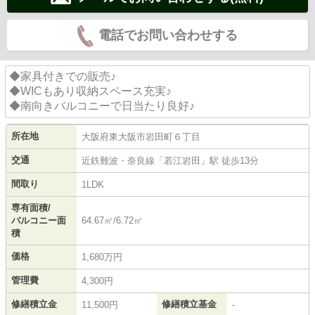
電話でお問い合わせする
◆家具付きでの販売♪
◆WICもあり収納スペース充実♪
◆南向きバルコニーで日当たり良好♪
所在地
大阪府
東大阪市
岩田町
６丁目
交通
近鉄難波・奈良線
「
若江岩田
」駅 徒歩13分
間取り
1LDK
専有面積/
バルコニー面
64.67㎡/6.72㎡
積
価格
1,680万円
管理費
4,300円
修繕積立金
修繕積立基金
11,500円
-