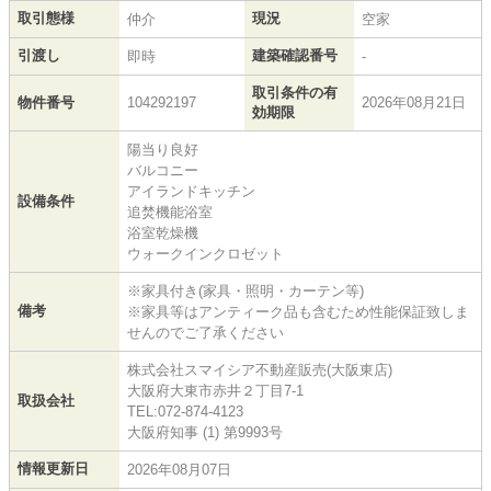
取引態様
現況
仲介
空家
引渡し
建築確認番号
即時
-
取引条件の有
物件番号
104292197
2026年08月21日
効期限
陽当り良好
バルコニー
アイランドキッチン
設備条件
追焚機能浴室
浴室乾燥機
ウォークインクロゼット
※家具付き(家具・照明・カーテン等)
備考
※家具等はアンティーク品も含むため性能保証致しま
せんのでご了承ください
株式会社スマイシア不動産販売(大阪東店)
大阪府大東市赤井２丁目7-1
取扱会社
TEL:072-874-4123
大阪府知事 (1) 第9993号
情報更新日
2026年08月07日