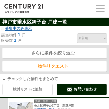
神戸市垂水区舞子台 戸建一覧
募集中のみ表示
1
該当物件
戸
1
販売数
戸
さらに条件を絞り込む
物件リクエスト
チェックした物件をまとめて
検討リストに追加
お問い合わせ
売買｜新築一戸建
垂水区舞子台1丁目 新築戸建