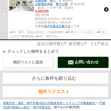
山陽本線
「
舞子
」駅 徒歩4分
山陽電鉄本線
「
舞子公園
」駅 徒歩3分
「徒歩」バス停下車 徒歩分
5,280万円
間取:
4LDK
建物面積:
115.93㎡ / 35.06坪
土地面積:
98.89㎡ / 29.91坪
兵庫県
神戸市垂水区
舞子台
１丁目
■JR「舞子」駅徒歩約5分！2沿線利用可♪ ■駐車スペース2台分！ ■乾太く
ん付きで家事時短♪ ■SIC・WIC付き♪
該当公開件数
1
戸 販売数
1
戸
1-1
戸表示
チェックした物件をまとめて
検討リストに追加
お問い合わせ
さらに条件を絞り込む
物件リクエスト
寝屋川市・旭区・神戸市垂水区の不動産売却｜スマイシア不動産販売
>
(戸建
(売買))地域から探す
>
神戸市垂水区
>
舞子台の戸建(売買)