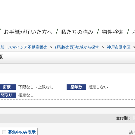
お手紙が届いた方へ
私たちの強み
物件検索
売却｜スマイシア不動産販売
>
(戸建(売買))地域から探す
>
神戸市垂水区
覧
面積
下限なし～上限なし
築年数
指定しない
間取り
指定なし
並び順：
募集中のみ表示
該