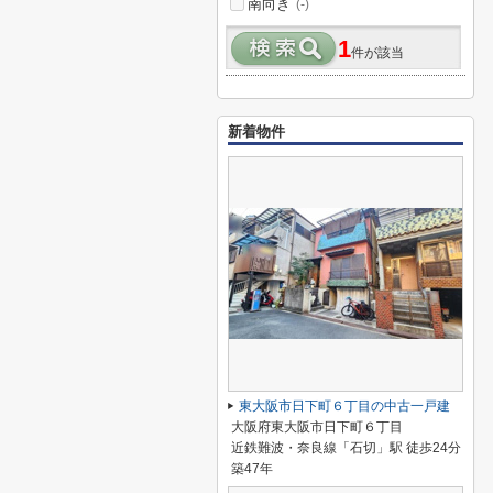
南向き
(-)
1
件が該当
新着物件
東大阪市日下町６丁目の中古一戸建
大阪府東大阪市日下町６丁目
近鉄難波・奈良線「石切」駅 徒歩24分
築47年