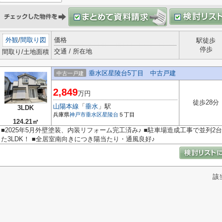
外観
/
間取り図
価格
駅徒歩
停歩
交通 / 所在地
間取り/土地面積
垂水区星陵台5丁目 中古戸建
中古一戸建
2,849
万円
徒歩28分
山陽本線
「
垂水
」駅
3LDK
兵庫県
神戸市垂水区
星陵台
５丁目
124.21㎡
■2025年5月外壁塗装、内装リフォーム完工済み♪ ■駐車場造成工事で並列2台
た3LDK！ ■全居室南向きにつき陽当たり・通風良好♪
該