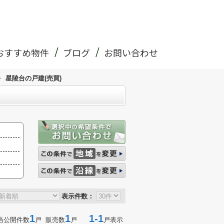
おすすめ物件
ブログ
お問い合わせ
>
星陵台の戸建(売買)
表示件数：
1
1
1-1
当公開件数
戸 販売数
戸
戸表示