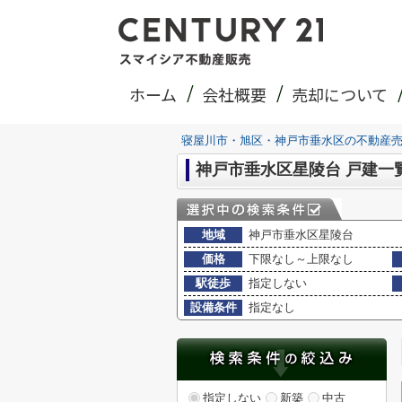
ホーム
会社概要
売却について
寝屋川市・旭区・神戸市垂水区の不動産
神戸市垂水区星陵台 戸建一
地域
神戸市垂水区星陵台
価格
下限なし～上限なし
駅徒歩
指定しない
設備条件
指定なし
指定しない
新築
中古