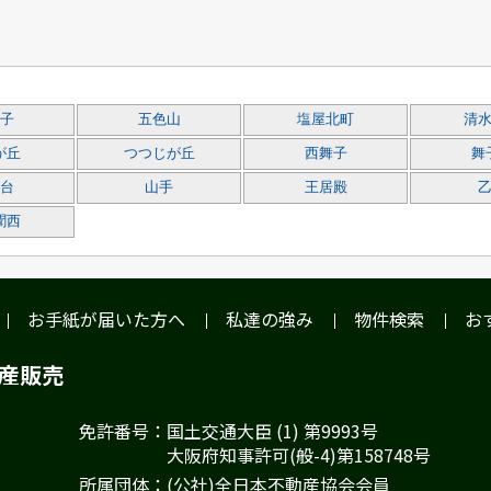
子
五色山
塩屋北町
清
が丘
つつじが丘
西舞子
舞
台
山手
王居殿
聞西
お手紙が届いた方へ
私達の強み
物件検索
お
動産販売
免許番号：国土交通大臣 (1) 第9993号
大阪府知事許可(般-4)第158748号
所属団体：(公社)全日本不動産協会会員