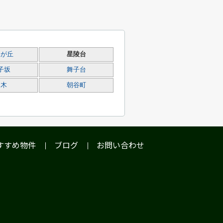
水が丘
星陵台
子坂
舞子台
乙木
朝谷町
すすめ物件
ブログ
お問い合わせ