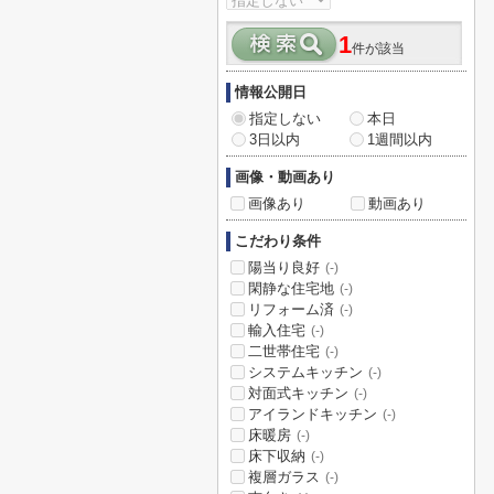
1
件が該当
情報公開日
指定しない
本日
3日以内
1週間以内
画像・動画あり
画像あり
動画あり
こだわり条件
陽当り良好
(-)
閑静な住宅地
(-)
リフォーム済
(-)
輸入住宅
(-)
二世帯住宅
(-)
システムキッチン
(-)
対面式キッチン
(-)
アイランドキッチン
(-)
床暖房
(-)
床下収納
(-)
複層ガラス
(-)