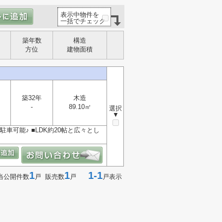
表示中物件を
一括でチェック
築年数
構造
方位
建物面積
築32年
木造
-
89.10㎡
選択
▼
駐車可能♪ ■LDK約20帖と広々とし
1
1
1-1
当公開件数
戸 販売数
戸
戸表示