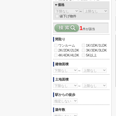
▼価格
～
値下げ物件
1
件が該当
間取り
ワンルーム
1K/1DK/1LDK
2K/2DK/2LDK
3K/3DK/3LDK
4K/4DK/4LDK
5K以上
建物面積
～
土地面積
～
駅からの徒歩
築年数