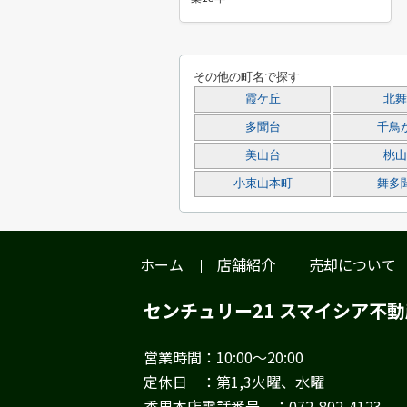
その他の町名で探す
霞ケ丘
北舞
多聞台
千鳥
美山台
桃山
小束山本町
舞多
ホーム
店舗紹介
売却について
センチュリー21 スマイシア不
営業時間：10:00～20:00
定休日 ：第1,3火曜、水曜
香里本店電話番号 ：072-802-4123