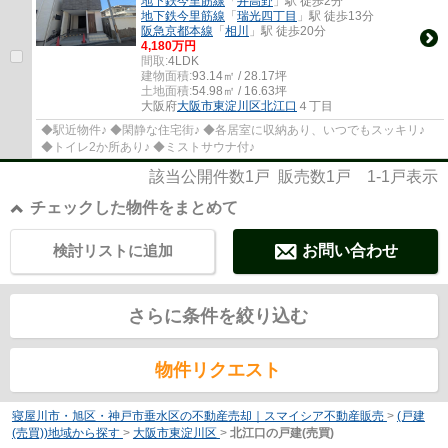
地下鉄今里筋線
「
井高野
」駅 徒歩2分
地下鉄今里筋線
「
瑞光四丁目
」駅 徒歩13分
阪急京都本線
「
相川
」駅 徒歩20分
4,180万円
間取:
4LDK
建物面積:
93.14㎡ / 28.17坪
土地面積:
54.98㎡ / 16.63坪
大阪府
大阪市東淀川区
北江口
４丁目
◆駅近物件♪ ◆閑静な住宅街♪ ◆各居室に収納あり、いつでもスッキリ♪
◆トイレ2か所あり♪ ◆ミストサウナ付♪
該当公開件数
1
戸 販売数
1
戸
1-1
戸表示
チェックした物件をまとめて
検討リストに追加
お問い合わせ
さらに条件を絞り込む
物件リクエスト
寝屋川市・旭区・神戸市垂水区の不動産売却｜スマイシア不動産販売
>
(戸建
(売買))地域から探す
>
大阪市東淀川区
>
北江口の戸建(売買)