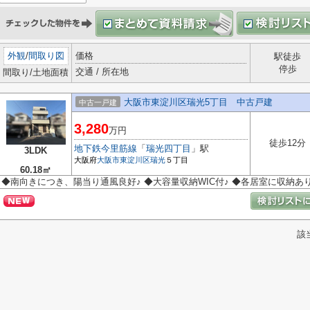
外観
/
間取り図
価格
駅徒歩
停歩
交通 / 所在地
間取り/土地面積
大阪市東淀川区瑞光5丁目 中古戸建
中古一戸建
3,280
万円
徒歩12分
地下鉄今里筋線
「
瑞光四丁目
」駅
3LDK
大阪府
大阪市東淀川区
瑞光
５丁目
60.18㎡
◆南向きにつき、陽当り通風良好♪ ◆大容量収納WIC付♪ ◆各居室に収納あ
該