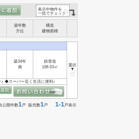
表示中物件を
一括でチェック
築年数
構造
方位
建物面積
築34年
鉄骨造
選択
南
108.03㎡
▼
り♪ ◆スーパー近く生活に便利♪
1
1
1-1
当公開件数
戸 販売数
戸
戸表示