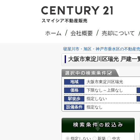
ホーム
会社概要
売却について
寝屋川市・旭区・神戸市垂水区の不動産
大阪市東淀川区瑞光 戸建一
地域
大阪市東淀川区瑞光
価格
下限なし～上限なし
駅徒歩
指定しない
設備条件
指定なし
指定しない
新築
中古