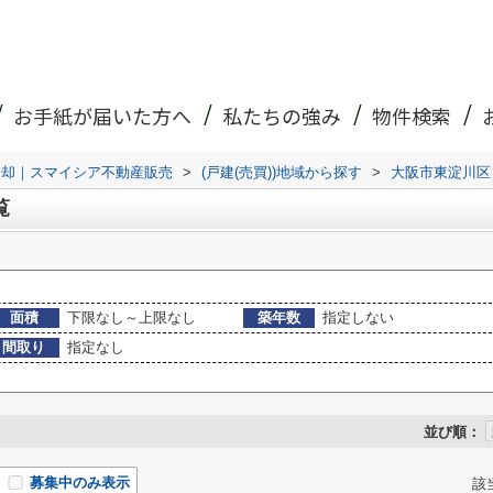
お手紙が届いた方へ
私たちの強み
物件検索
売却｜スマイシア不動産販売
>
(戸建(売買))地域から探す
>
大阪市東淀川区
覧
面積
下限なし～上限なし
築年数
指定しない
間取り
指定なし
並び順：
募集中のみ表示
該