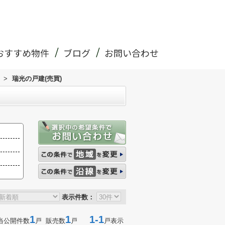
おすすめ物件
ブログ
お問い合わせ
>
瑞光の戸建(売買)
表示件数：
1
1
1-1
当公開件数
戸 販売数
戸
戸表示