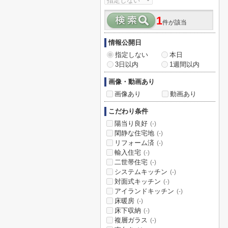
1
件が該当
情報公開日
指定しない
本日
3日以内
1週間以内
画像・動画あり
画像あり
動画あり
こだわり条件
陽当り良好
(-)
閑静な住宅地
(-)
リフォーム済
(-)
輸入住宅
(-)
二世帯住宅
(-)
システムキッチン
(-)
対面式キッチン
(-)
アイランドキッチン
(-)
床暖房
(-)
床下収納
(-)
複層ガラス
(-)