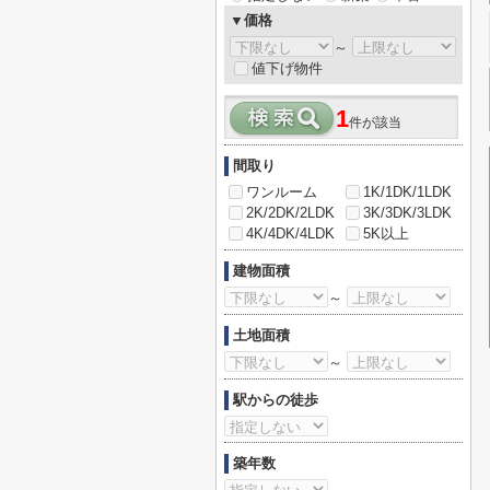
▼価格
～
値下げ物件
1
件が該当
間取り
ワンルーム
1K/1DK/1LDK
2K/2DK/2LDK
3K/3DK/3LDK
4K/4DK/4LDK
5K以上
建物面積
～
土地面積
～
駅からの徒歩
築年数