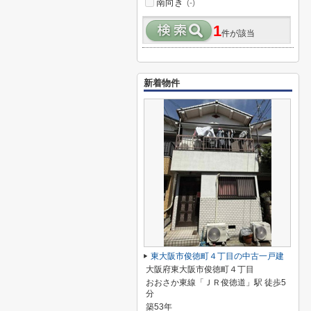
南向き
(-)
1
件が該当
新着物件
東大阪市俊徳町４丁目の中古一戸建
大阪府東大阪市俊徳町４丁目
おおさか東線「ＪＲ俊徳道」駅 徒歩5
分
築53年