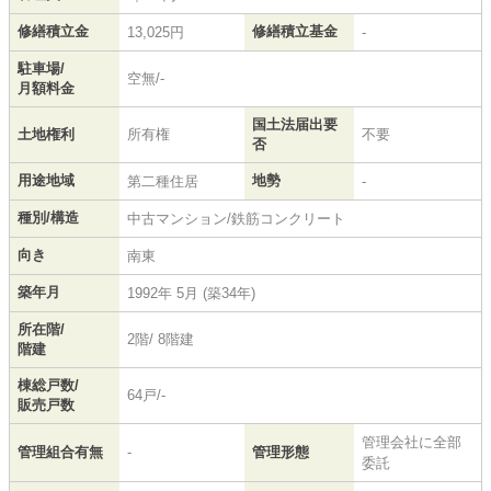
修繕積立金
修繕積立基金
13,025円
-
駐車場/
空無/-
月額料金
国土法届出要
土地権利
所有権
不要
否
用途地域
地勢
第二種住居
-
種別/構造
中古マンション/鉄筋コンクリート
向き
南東
築年月
1992年 5月 (築34年)
所在階/
2階/ 8階建
階建
棟総戸数/
64戸/-
販売戸数
管理会社に全部
管理組合有無
-
管理形態
委託