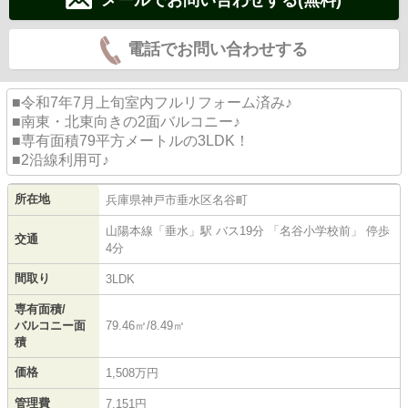
電話でお問い合わせする
■令和7年7月上旬室内フルリフォーム済み♪
■南東・北東向きの2面バルコニー♪
■専有面積79平方メートルの3LDK！
■2沿線利用可♪
所在地
兵庫県
神戸市垂水区
名谷町
山陽本線
「
垂水
」駅 バス19分 「名谷小学校前」 停歩
交通
4分
間取り
3LDK
専有面積/
バルコニー面
79.46㎡/8.49㎡
積
価格
1,508万円
管理費
7,151円