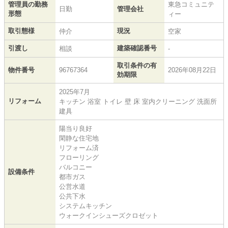
管理員の勤務
東急コミュニテ
日勤
管理会社
形態
ィー
取引態様
現況
仲介
空家
引渡し
建築確認番号
相談
-
取引条件の有
物件番号
96767364
2026年08月22日
効期限
2025年7月
リフォーム
キッチン 浴室 トイレ 壁 床 室内クリーニング 洗面所
建具
陽当り良好
閑静な住宅地
リフォーム済
フローリング
バルコニー
設備条件
都市ガス
公営水道
公共下水
システムキッチン
ウォークインシューズクロゼット