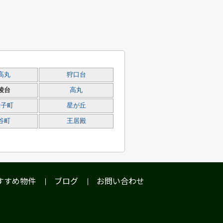
高丸
狩口台
陵台
高丸
舞子町
星が丘
谷町
王居殿
すすめ物件
ブログ
お問い合わせ