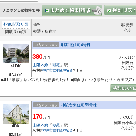
外観
/
間取り図
価格
駅徒歩
停歩
交通 / 所在地
間取り/面積
明舞北住宅4号棟
中古マンション
380
万円
バス11分
神陵台
山陽本線
「
朝霧
」駅
4LDK
停歩3分
兵庫県
神戸市垂水区
神陵台
２丁目
87.37㎡
■JR「朝霧」駅バス約10分停歩約1分！ ■南向きにつき陽当たり・通風良好♪
神陵台東住宅56号棟
中古マンション
170
万円
バス6分
神陵台小学
山陽本線
「
朝霧
」駅
4DK
停歩3分
兵庫県
神戸市垂水区
神陵台
４丁目
62.81㎡