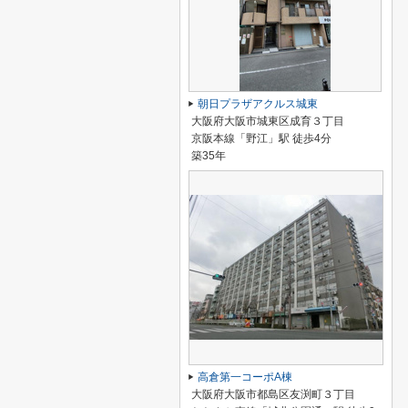
朝日プラザアクルス城東
大阪府大阪市城東区成育３丁目
京阪本線「野江」駅 徒歩4分
築35年
高倉第一コーポA棟
大阪府大阪市都島区友渕町３丁目