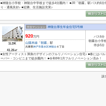
■神陵台小学校・神陵台中学校まで徒歩4分圏内！ ■JR「朝霧」駅バス約6分
り・通風良好♪ ■近隣、生活施設充実♪
神陵台厚生年金住宅5号棟
中古マンション
920
万円
バス6分
朝霧台小学
山陽本線
「
朝霧
」駅
1LDK
停歩5分
兵庫県
神戸市垂水区
神陵台
６丁目
41.26㎡
■女性アーティスト渾身のデザインのフルリノベーション住宅♪ ■春にはバル
ーパー・コンビニまで徒歩圏内！ ■令和8年1月フルリノベーション済み！
該