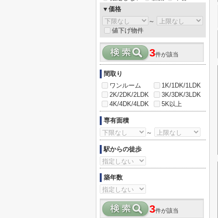
▼価格
～
値下げ物件
3
件が該当
間取り
ワンルーム
1K/1DK/1LDK
2K/2DK/2LDK
3K/3DK/3LDK
4K/4DK/4LDK
5K以上
専有面積
～
駅からの徒歩
築年数
3
件が該当