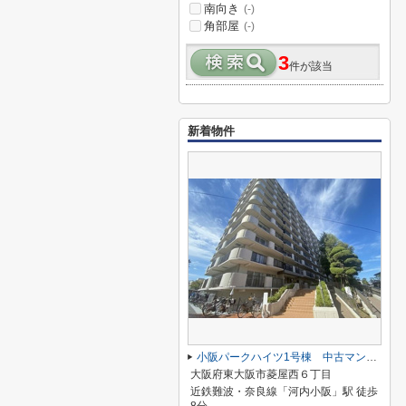
南向き
(-)
角部屋
(-)
3
件が該当
新着物件
小阪パークハイツ1号棟 中古マンション
大阪府東大阪市菱屋西６丁目
近鉄難波・奈良線「河内小阪」駅 徒歩