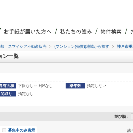
お手紙が届いた方へ
私たちの強み
物件検索
売却｜スマイシア不動産販売
>
(マンション(売買))地域から探す
>
神戸市垂
ョン一覧
専有面積
下限なし～上限なし
築年数
指定しない
間取り
指定なし
並び順：
募集中のみ表示
該