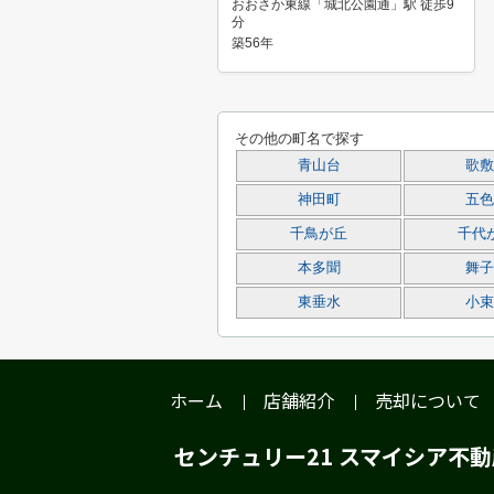
おおさか東線「城北公園通」駅 徒歩9
分
築56年
その他の町名で探す
青山台
歌敷
神田町
五色
千鳥が丘
千代
本多聞
舞子
東垂水
小束
ホーム
店舗紹介
売却について
センチュリー21 スマイシア不