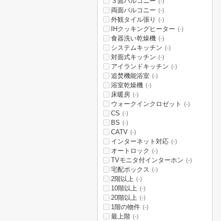
３面バルコニー
(-)
両面バルコニー
(-)
外観タイル張り
(-)
IHクッキングヒーター
(-)
食器洗い乾燥機
(-)
システムキッチン
(-)
対面式キッチン
(-)
アイランドキッチン
(-)
追焚機能浴室
(-)
浴室乾燥機
(-)
床暖房
(-)
ウォークインクロゼット
(-)
CS
(-)
BS
(-)
CATV
(-)
インターネット対応
(-)
オートロック
(-)
TVモニタ付インターホン
(-)
宅配ボックス
(-)
2階以上
(-)
10階以上
(-)
20階以上
(-)
1階の物件
(-)
最上階
(-)