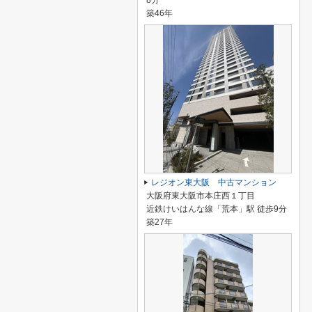
8分
築46年
レジオン東大阪 中古マンション
大阪府東大阪市本庄西１丁目
近鉄けいはんな線「荒本」駅 徒歩9分
築27年