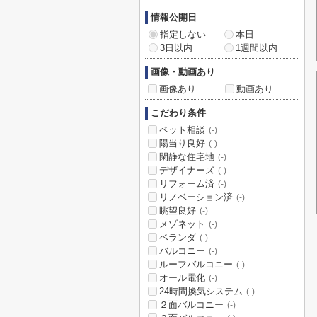
情報公開日
指定しない
本日
3日以内
1週間以内
画像・動画あり
画像あり
動画あり
こだわり条件
ペット相談
(-)
陽当り良好
(-)
閑静な住宅地
(-)
デザイナーズ
(-)
リフォーム済
(-)
リノベーション済
(-)
眺望良好
(-)
メゾネット
(-)
ベランダ
(-)
バルコニー
(-)
ルーフバルコニー
(-)
オール電化
(-)
24時間換気システム
(-)
２面バルコニー
(-)