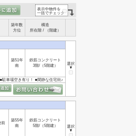
表示中物件を
一括でチェック
築年数
構造
方位
所在階 / （階建）
築51年
鉄筋コンクリート
選択
南
3階/（5階建）
▼
 ■駐車場空き有り！ ■閑静な住宅街♪
築55年
鉄筋コンクリート
校前
南
5階/（5階建）
選択
▼