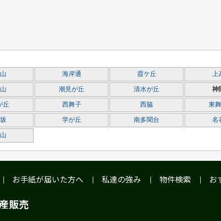
山
海岸通
霞ケ丘
上
山
潮見が丘
清水が丘
神
が丘
西舞子
西脇
東
坂
学が丘
南多聞台
名
山
お手紙が届いた方へ
私達の強み
物件検索
お
動産販売