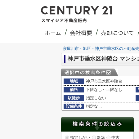
ホーム
会社概要
売却について
寝屋川市・旭区・神戸市垂水区の不動産
神戸市垂水区神陵台 マンシ
地域
神戸市垂水区神陵台
価格
下限なし～上限なし
駅徒歩
指定しない
設備条件
指定なし
指定しない
新築
中古