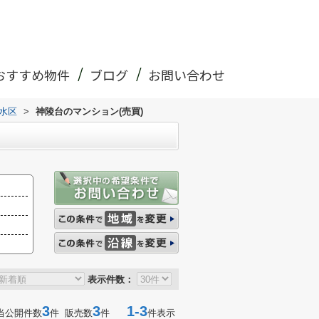
おすすめ物件
ブログ
お問い合わせ
水区
>
神陵台のマンション(売買)
表示件数：
3
3
1-3
当公開件数
件 販売数
件
件表示