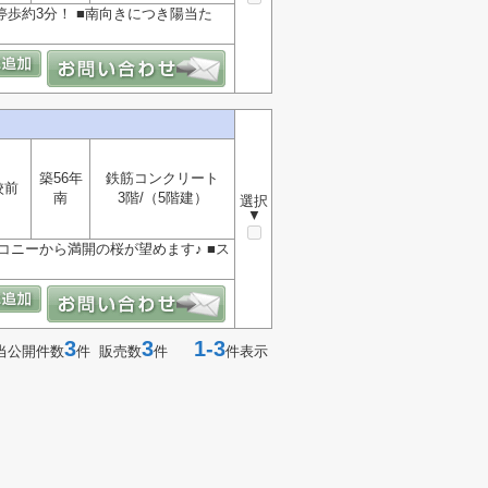
停歩約3分！ ■南向きにつき陽当た
築56年
鉄筋コンクリート
校前
南
3階/（5階建）
選択
▼
コニーから満開の桜が望めます♪ ■ス
3
3
1-3
当公開件数
件 販売数
件
件表示