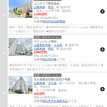
ユニライフ明石魚住
山陽本線
「
魚住
」駅 徒歩5分
「徒歩」バス停下車 徒歩分
1,340万円
間取:
3LDK/68.59㎡
兵庫県
明石市
魚住町鴨池
■JR「魚住」駅徒歩約5分！ ■令和8年5月室内リフォーム済み♪ ■南東向き
につき陽当たり・通風良好♪ ■閑静な住宅街！
売買｜中古マンション
マリンパレス明石
山陽電鉄本線
「
人丸前
」駅 徒歩7分
山陽本線
「
明石
」駅 徒歩18分
2,990万円
間取:
3LDK/73.35㎡
兵庫県
明石市
中崎
１丁目
■令和8年5月下旬リフォーム済み♪ ■山陽電鉄「人丸前」駅徒歩約7分！ ■
角部屋住戸！ ■人気のカウンターキッチン！
売買｜中古マンション
大久保東住宅第1住宅17号棟
山陽本線
「
大久保
」駅 バス11分 「高丘東小学校
前」 停歩5分
「9」バス停下車 徒歩分
220万円
間取:
2LDK/54.65㎡
兵庫県
明石市
大久保町高丘
３丁目
■JR「大久保」駅バス約9分停歩約4分！ ■南向きにつき陽当たり・通風良