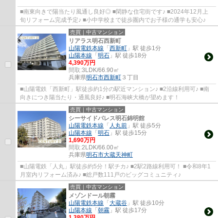
■南東向きで陽当たり風通し良好◎ ■閑静な住宅街です♪ ■2024年12月上
旬リフォーム完成予定♪ ■小中学校まで徒歩圏内でお子様の通学も安心♪
売買｜中古マンション
リアラス明石西新町
山陽電鉄本線
「
西新町
」駅 徒歩1分
山陽本線
「
明石
」駅 徒歩18分
4,390万円
間取:
3LDK/66.90㎡
兵庫県
明石市
西新町
３丁目
■山陽電鉄「西新町」駅徒歩約1分の駅近マンション♪ ■2沿線利用可♪ ■南
向きにつき陽当たり・通風良好♪ ■明石海峡大橋が望めます！
売買｜中古マンション
シーサイドパレス明石錦明館
山陽電鉄本線
「
人丸前
」駅 徒歩5分
山陽本線
「
明石
」駅 徒歩15分
1,690万円
間取:
2LDK/66.00㎡
兵庫県
明石市
大蔵天神町
■山陽電鉄「人丸」駅徒歩約5分！駅チカ♪ ■2駅2路線利用可！ ■令和8年1
月室内リフォーム済み♪ ■総戸数111戸のビッグコミュニティ♪
売買｜中古マンション
メゾンドール朝霧
山陽電鉄本線
「
大蔵谷
」駅 徒歩10分
山陽本線
「
朝霧
」駅 徒歩17分
1,380万円