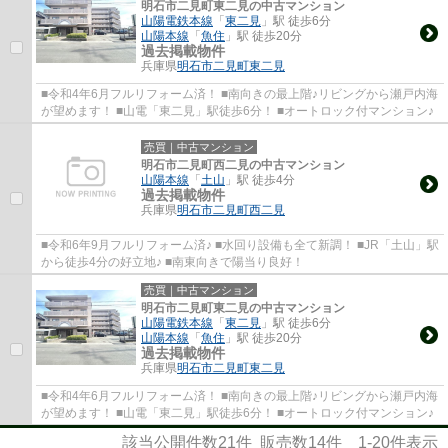
明石市二見町東二見の中古マンション
山陽電鉄本線
「
東二見
」駅 徒歩6分
山陽本線
「
魚住
」駅 徒歩20分
過去掲載物件
兵庫県
明石市
二見町東二見
■令和4年6月フルリフォーム済！ ■南向きの最上階♪リビングから瀬戸内海
が望めます！ ■山電「東二見」駅徒歩6分！ ■オートロック付マンション♪
売買｜中古マンション
明石市二見町西二見の中古マンション
山陽本線
「
土山
」駅 徒歩4分
過去掲載物件
兵庫県
明石市
二見町西二見
■令和6年9月フルリフォーム済♪ ■水回り設備も全て新調！ ■JR「土山」駅
から徒歩4分の好立地♪ ■南東向きで陽当り良好！
売買｜中古マンション
明石市二見町東二見の中古マンション
山陽電鉄本線
「
東二見
」駅 徒歩6分
山陽本線
「
魚住
」駅 徒歩20分
過去掲載物件
兵庫県
明石市
二見町東二見
■令和4年6月フルリフォーム済！ ■南向きの最上階♪リビングから瀬戸内海
が望めます！ ■山電「東二見」駅徒歩6分！ ■オートロック付マンション♪
該当公開件数
21
件 販売数
14
件
1-20
件表示