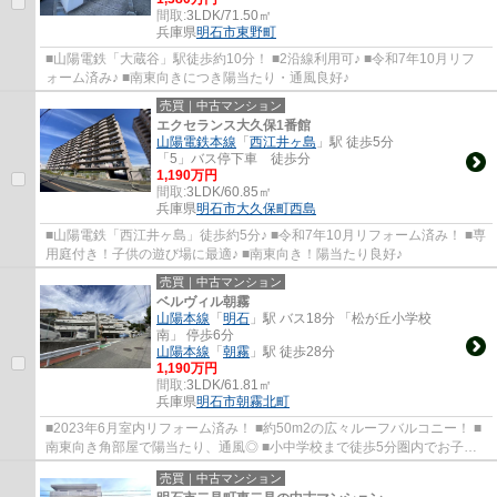
間取:
3LDK/71.50㎡
兵庫県
明石市
東野町
■山陽電鉄「大蔵谷」駅徒歩約10分！ ■2沿線利用可♪ ■令和7年10月リフ
ォーム済み♪ ■南東向きにつき陽当たり・通風良好♪
売買｜中古マンション
エクセランス大久保1番館
山陽電鉄本線
「
西江井ヶ島
」駅 徒歩5分
「5」バス停下車 徒歩分
1,190万円
間取:
3LDK/60.85㎡
兵庫県
明石市
大久保町西島
■山陽電鉄「西江井ヶ島」徒歩約5分♪ ■令和7年10月リフォーム済み！ ■専
用庭付き！子供の遊び場に最適♪ ■南東向き！陽当たり良好♪
売買｜中古マンション
ベルヴィル朝霧
山陽本線
「
明石
」駅 バス18分 「松が丘小学校
南」 停歩6分
山陽本線
「
朝霧
」駅 徒歩28分
1,190万円
間取:
3LDK/61.81㎡
兵庫県
明石市
朝霧北町
■2023年6月室内リフォーム済み！ ■約50m2の広々ルーフバルコニー！ ■
南東向き角部屋で陽当たり、通風◎ ■小中学校まで徒歩5分圏内でお子様
を安心して送り出せます！
売買｜中古マンション