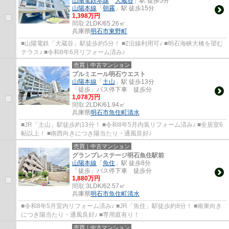
山陽電鉄本線
「
大蔵谷
」駅 徒歩5分
山陽本線
「
朝霧
」駅 徒歩15分
1,398万円
間取:
2LDK/65.26㎡
兵庫県
明石市
東野町
■山陽電鉄「大蔵谷」駅徒歩約5分！ ■2沿線利用可♪ ■明石海峡大橋を望む
テラス♪ ■令和8年6月リフォーム済み♪
売買｜中古マンション
プルミエール明石ウエスト
山陽本線
「
土山
」駅 徒歩13分
「徒歩」バス停下車 徒歩分
1,078万円
間取:
2LDK/61.94㎡
兵庫県
明石市
魚住町清水
■JR「土山」駅徒歩約13分！ ■令和8年5月内装リフォーム済み♪ ■全居室6
帖以上！ ■南西向きにつき陽当たり・通風良好♪
売買｜中古マンション
グランプレステージ明石魚住駅前
山陽本線
「
魚住
」駅 徒歩8分
「徒歩」バス停下車 徒歩分
1,880万円
間取:
3LDK/62.57㎡
兵庫県
明石市
魚住町清水
■令和8年5月室内リフォーム済み♪ ■JR「魚住」駅徒歩約8分！ ■南東向き
につき陽当たり・通風良好♪ ■専用庭有り！
売買｜中古マンション