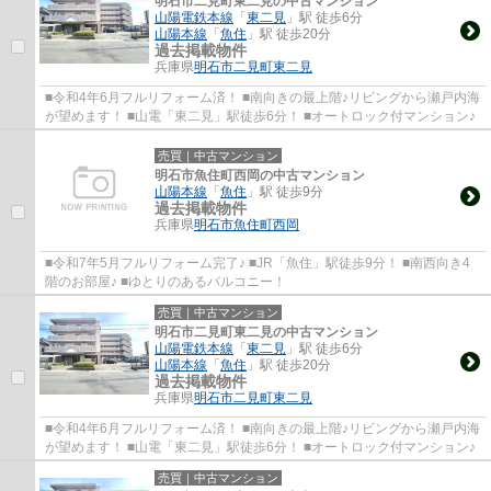
明石市二見町東二見の中古マンション
山陽電鉄本線
「
東二見
」駅 徒歩6分
山陽本線
「
魚住
」駅 徒歩20分
過去掲載物件
兵庫県
明石市
二見町東二見
■令和4年6月フルリフォーム済！ ■南向きの最上階♪リビングから瀬戸内海
が望めます！ ■山電「東二見」駅徒歩6分！ ■オートロック付マンション♪
売買｜中古マンション
明石市魚住町西岡の中古マンション
山陽本線
「
魚住
」駅 徒歩9分
過去掲載物件
兵庫県
明石市
魚住町西岡
■令和7年5月フルリフォーム完了♪ ■JR「魚住」駅徒歩9分！ ■南西向き4
階のお部屋♪ ■ゆとりのあるバルコニー！
売買｜中古マンション
明石市二見町東二見の中古マンション
山陽電鉄本線
「
東二見
」駅 徒歩6分
山陽本線
「
魚住
」駅 徒歩20分
過去掲載物件
兵庫県
明石市
二見町東二見
■令和4年6月フルリフォーム済！ ■南向きの最上階♪リビングから瀬戸内海
が望めます！ ■山電「東二見」駅徒歩6分！ ■オートロック付マンション♪
売買｜中古マンション