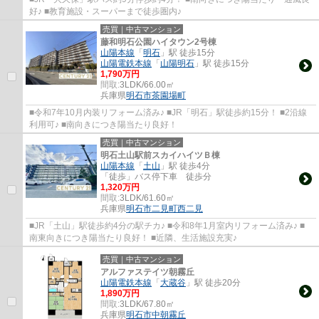
好♪ ■教育施設・スーパーまで徒歩圏内♪
売買｜中古マンション
藤和明石公園ハイタウン2号棟
山陽本線
「
明石
」駅 徒歩15分
山陽電鉄本線
「
山陽明石
」駅 徒歩15分
1,790万円
間取:
3LDK/66.00㎡
兵庫県
明石市
茶園場町
■令和7年10月内装リフォーム済み♪ ■JR「明石」駅徒歩約15分！ ■2沿線
利用可♪ ■南向きにつき陽当たり良好！
売買｜中古マンション
明石土山駅前スカイハイツＢ棟
山陽本線
「
土山
」駅 徒歩4分
「徒歩」バス停下車 徒歩分
1,320万円
間取:
3LDK/61.60㎡
兵庫県
明石市
二見町西二見
■JR「土山」駅徒歩約4分の駅チカ♪ ■令和8年1月室内リフォーム済み♪ ■
南東向きにつき陽当たり良好！ ■近隣、生活施設充実♪
売買｜中古マンション
アルファステイツ朝霧丘
山陽電鉄本線
「
大蔵谷
」駅 徒歩20分
1,890万円
間取:
3LDK/67.80㎡
兵庫県
明石市
中朝霧丘