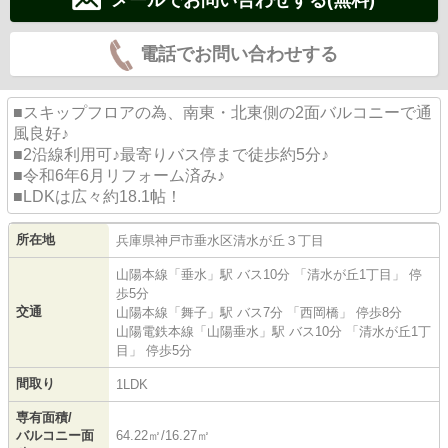
電話でお問い合わせする
■スキップフロアの為、南東・北東側の2面バルコニーで通
風良好♪
■2沿線利用可♪最寄りバス停まで徒歩約5分♪
■令和6年6月リフォーム済み♪
■LDKは広々約18.1帖！
所在地
兵庫県
神戸市垂水区
清水が丘
３丁目
山陽本線
「
垂水
」駅 バス10分 「清水が丘1丁目」 停
歩5分
交通
山陽本線
「
舞子
」駅 バス7分 「西岡橋」 停歩8分
山陽電鉄本線
「
山陽垂水
」駅 バス10分 「清水が丘1丁
目」 停歩5分
間取り
1LDK
専有面積/
バルコニー面
64.22㎡/16.27㎡