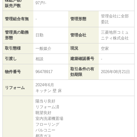
棟総戸数/
97戸/-
販売戸数
管理会社に全部
管理組合有無
-
管理形態
委託
管理員の勤務
三菱地所コミュ
日勤
管理会社
形態
ニティ株式会社
取引態様
現況
一般媒介
空家
引渡し
建築確認番号
相談
-
取引条件の有
物件番号
96478917
2026年08月21日
効期限
2024年6月
リフォーム
キッチン 壁 床
陽当り良好
リフォーム済
眺望良好
室内洗濯機置場
フローリング
バルコニー
都市ガス