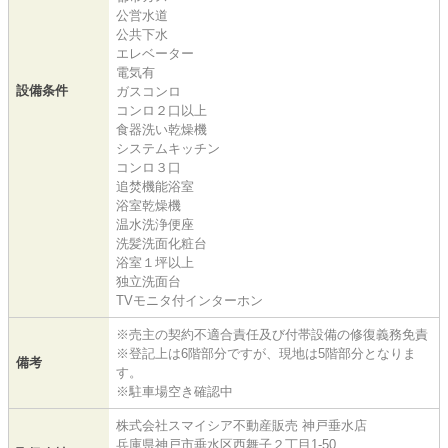
公営水道
公共下水
エレベーター
電気有
設備条件
ガスコンロ
コンロ２口以上
食器洗い乾燥機
システムキッチン
コンロ３口
追焚機能浴室
浴室乾燥機
温水洗浄便座
洗髪洗面化粧台
浴室１坪以上
独立洗面台
TVモニタ付インターホン
※売主の契約不適合責任及び付帯設備の修復義務免責
※登記上は6階部分ですが、現地は5階部分となりま
備考
す。
※駐車場空き確認中
株式会社スマイシア不動産販売 神戸垂水店
兵庫県神戸市垂水区西舞子２丁目1-50