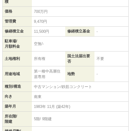
積
価格
700万円
管理費
9,470円
修繕積立金
修繕積立基金
11,500円
-
駐車場/
空無/-
月額料金
国土法届出要
土地権利
所有権
不要
否
第一種中高層住
用途地域
地勢
-
居専用
種別/構造
中古マンション/鉄筋コンクリート
向き
南東
築年月
1983年 11月 (築42年)
所在階/
5階/ 9階建
階建