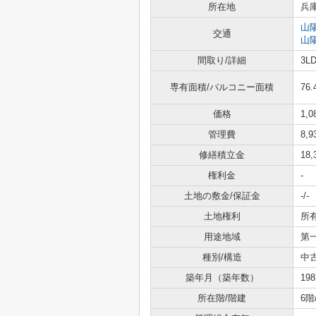
所在地
兵
山
交通
山
間取り/詳細
3L
専有面積/バルコニー面積
76.
価格
1,
管理費
8,
修繕積立金
18
権利金
-
土地の敷金/保証金
-/-
土地権利
所
用途地域
第
種別/構造
中
築年月（築年数）
19
所在階/階建
6階