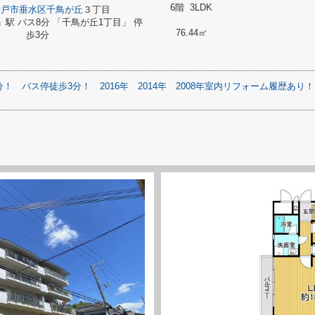
6階 3LDK
神戸市垂水区
千鳥が丘
３丁目
」駅 バス8分 「千鳥が丘1丁目」 停
76.44㎡
歩3分
分！
バス停徒歩3分！
2016年
2014年
2008年室内リフォーム履歴あり！