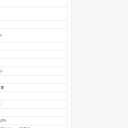
-/-
/-
-
不要
南
6戸/-