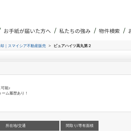
お手紙が届いた方へ
私たちの強み
物件検索
売却｜スマイシア不動産販売
>
ピュアハイツ高丸第２
可能♪
リフォーム履歴あり！
所在地/交通
間取り/専有面積