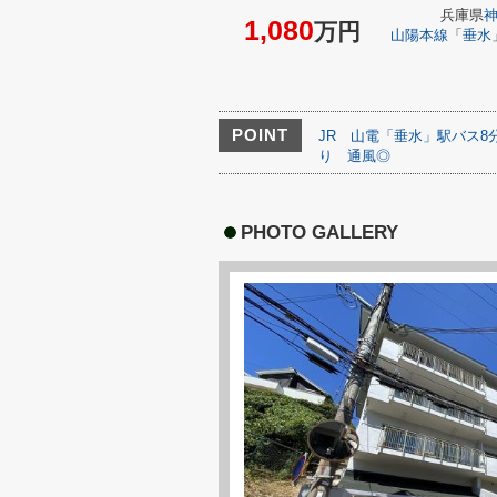
兵庫県
1,080
万円
山陽本線
「
垂水
POINT
JR
山電「垂水」駅バス8
り
通風◎
PHOTO GALLERY