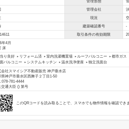
管理形態
回
管理会社
主
現況
時
建築確認番号
-
14611
取引条件の有効期限
2
16年4月
 床
当り良好
リフォーム済
室内洗濯機置場
ルーフバルコニー
都市ガス
面バルコニー
システムキッチン
温水洗浄便座
独立洗面台
式会社スマイシア不動産販売 神戸垂水店
庫県神戸市垂水区西舞子２丁目1-50
:078-781-4444
交通大臣 () 第号
このQRコードを読み取ることで、スマホでも物件情報を確認でき