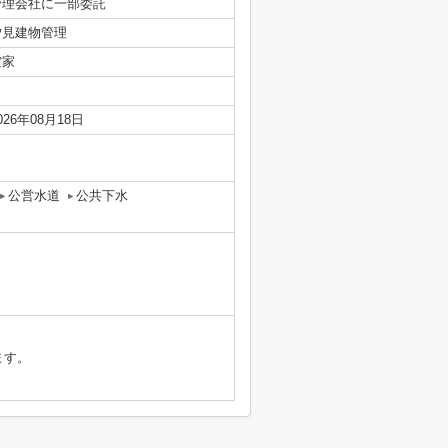
管理会社に一部委託
汐見建物管理
空家
026年08月18日
公営水道
公共下水
ます。