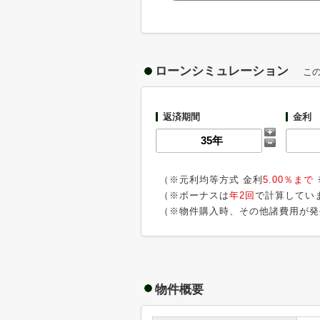
ローンシミュレーション
こ
返済期間
金利
（※元利均等方式 金利
5.00％まで
（※ボーナスは
年2回
で計算してい
（※物件購入時、その他諸費用が発
物件概要