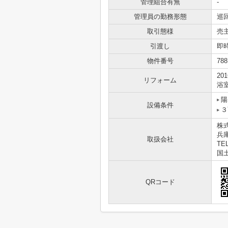
管理組合有無
-
管理員の勤務形態
巡
取引態様
売
引渡し
即
物件番号
788
20
リフォーム
浴室
陽
設備条件
３
株
兵
取扱会社
TEL
国土
QRコード