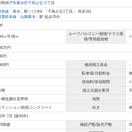
庫県
神戸市垂水区
千鳥が丘
３丁目
陽本線
「
垂水
」駅 バス8分 「千鳥が丘1丁目」 停歩3分
陽電鉄本線
「
山陽垂水
」駅 徒歩25分
DK
ルーフバルコニー面積/テラス面
44㎡/9.06㎡
-/
積/専用庭面積
080万円
930円
,360円
修繕積立基金
-
駐車場/月額料金
無
借地料/借地期間
-/
有権
国土法届出要否
一種低層住居専用
地勢
-
古マンション/鉄筋コンクリート
向き
81年 7月 (築45年)
/6階建
棟総戸数/販売戸数
2