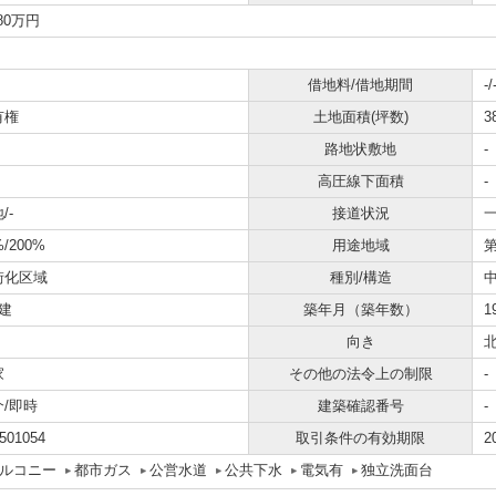
480万円
借地料/借地期間
-/
有権
土地面積(坪数)
3
路地状敷地
-
高圧線下面積
-
/-
接道状況
一
%/200%
用途地域
街化区域
種別/構造
建
築年月（築年数）
1
向き
家
その他の法令上の制限
-
介/即時
建築確認番号
-
501054
取引条件の有効期限
2
ルコニー
都市ガス
公営水道
公共下水
電気有
独立洗面台