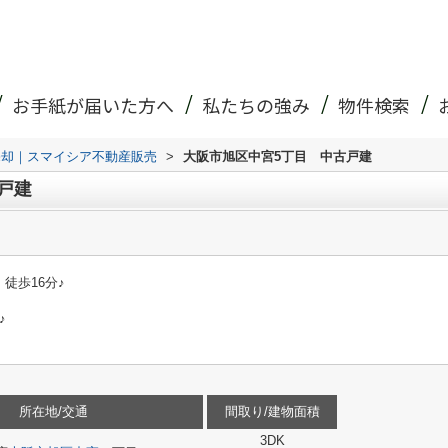
お手紙が届いた方へ
私たちの強み
物件検索
売却｜スマイシア不動産販売
>
大阪市旭区中宮5丁目 中古戸建
戸建
徒歩16分♪
♪
所在地/交通
間取り/建物面積
3DK