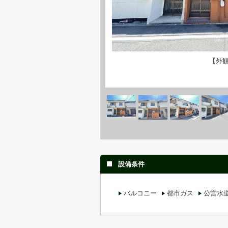
【外
設備条件
バルコニー
都市ガス
公営水