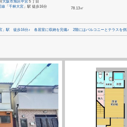
府
大阪市旭区
中宮
５丁目
町線
「
千林大宮
」駅 徒歩16分
78.13㎡
宮」駅
徒歩16分♪
各居室に収納を完備♪
2階にはバルコニーとテラスを併