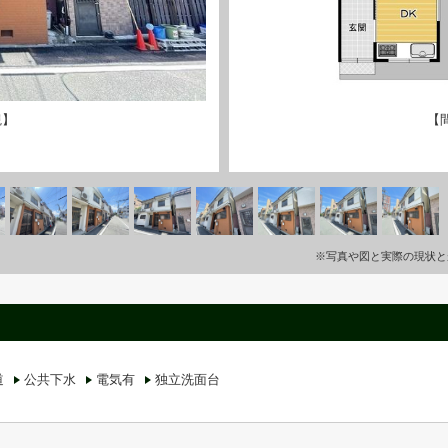
観】
【
※写真や図と実際の現状と
道
公共下水
電気有
独立洗面台