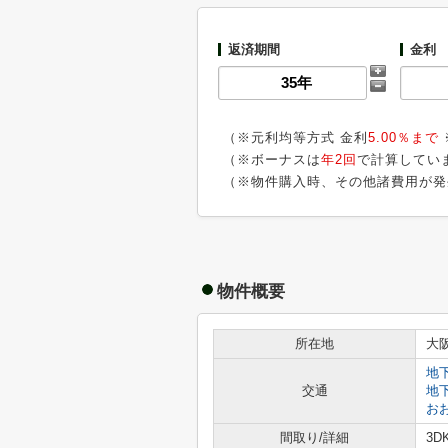
返済期間
金利
（※元利均等方式 金利
5.00％まで
（※ボーナスは
年2回
で計算してい
（※物件購入時、その他諸費用が発
物件概要
所在地
大
地
交通
地
お
間取り/詳細
3DK