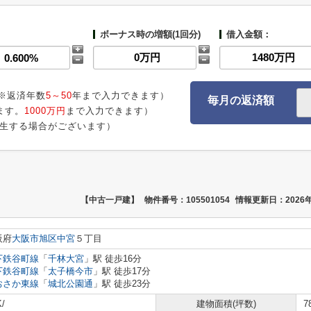
ボーナス時の増額(1回分)
借入金額：
※返済年数
5～50
年まで入力できます）
毎月の返済額
ます。
1000万円
まで入力できます）
生する場合がございます）
【中古一戸建】
物件番号：105501054
情報更新日：2026年
阪府
大阪市旭区
中宮
５丁目
下鉄谷町線
「
千林大宮
」駅 徒歩16分
下鉄谷町線
「
太子橋今市
」駅 徒歩17分
おさか東線
「
城北公園通
」駅 徒歩23分
/
建物面積(坪数)
7