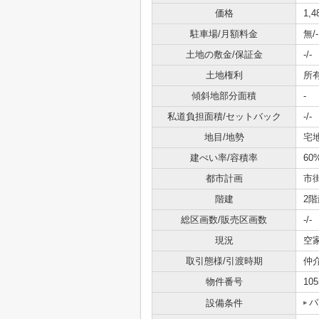
価格
1,
駐車場/月額料金
無/-
土地の敷金/保証金
-/-
土地権利
所
傾斜地部分面積
-
私道負担面積/セットバック
-/-
地目/地勢
宅地
建ぺい率/容積率
60
都市計画
市
階建
2階
総区画数/販売区画数
-/-
現況
空
取引態様/引渡時期
仲
物件番号
105
バ
設備条件