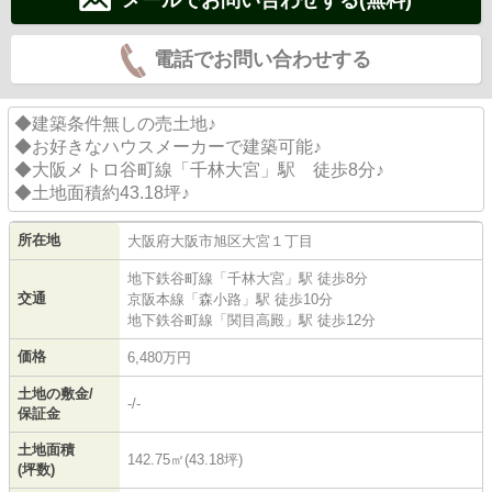
電話でお問い合わせする
◆建築条件無しの売土地♪
◆お好きなハウスメーカーで建築可能♪
◆大阪メトロ谷町線「千林大宮」駅 徒歩8分♪
◆土地面積約43.18坪♪
所在地
大阪府
大阪市旭区
大宮
１丁目
地下鉄谷町線
「
千林大宮
」駅 徒歩8分
交通
京阪本線
「
森小路
」駅 徒歩10分
地下鉄谷町線
「
関目高殿
」駅 徒歩12分
価格
6,480万円
土地の敷金/
-/-
保証金
土地面積
142.75㎡(43.18坪)
(坪数)