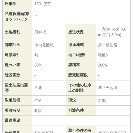
坪単価
150.1万円
私道負担面積/
-/-
セットバック
一方(南 公道 4.0
土地権利
所有権
接道状況
m 間口 8.0m)
都市計画
用途地域
市街化区域
第一種住居
建築条件
地目/地勢
無
宅地/-
建ぺい率
容積率
80%
200%
総区画数
販売区画数
-
-
国土法届出要
その他の法令
不要
準防火地域
否
上の制限
取引態様
現況
仲介
更地
引渡時期
引渡条件
相談
-
最適用途
-
取引条件の有