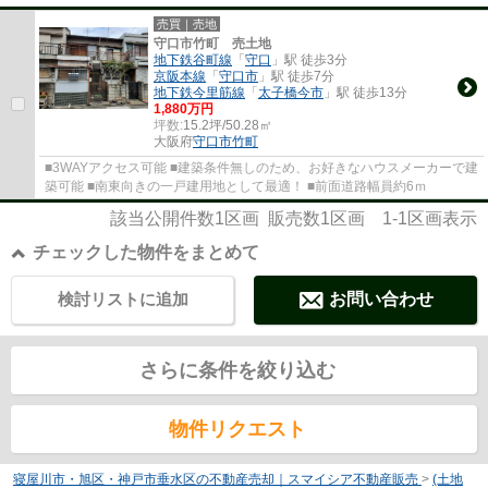
売買｜売地
守口市竹町 売土地
地下鉄谷町線
「
守口
」駅 徒歩3分
京阪本線
「
守口市
」駅 徒歩7分
地下鉄今里筋線
「
太子橋今市
」駅 徒歩13分
1,880万円
坪数:
15.2坪/50.28㎡
大阪府
守口市
竹町
■3WAYアクセス可能 ■建築条件無しのため、お好きなハウスメーカーで建
築可能 ■南東向きの一戸建用地として最適！ ■前面道路幅員約6ｍ
該当公開件数
1
区画 販売数
1
区画
1-1
区画表示
チェックした物件をまとめて
検討リストに追加
お問い合わせ
さらに条件を絞り込む
物件リクエスト
寝屋川市・旭区・神戸市垂水区の不動産売却｜スマイシア不動産販売
>
(土地