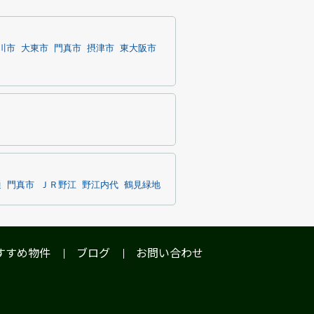
川市
大東市
門真市
摂津市
東大阪市
通
門真市
ＪＲ野江
野江内代
鶴見緑地
すすめ物件
ブログ
お問い合わせ