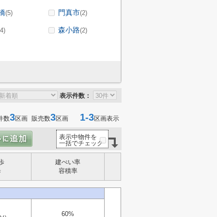
橋
門真市
(5)
(2)
森小路
(4)
(2)
表示件数：
3
3
1-3
件数
区画 販売数
区画
区画表示
表示中物件を
一括でチェック
歩
建ぺい率
歩
容積率
60%