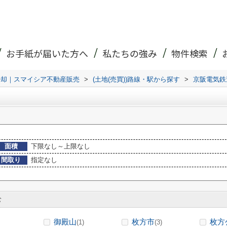
お手紙が届いた方へ
私たちの強み
物件検索
売却｜スマイシア不動産販売
>
(土地(売買))路線・駅から探す
>
京阪電気鉄
面積
下限なし～上限なし
間取り
指定なし
む
御殿山
枚方市
枚方
(1)
(3)