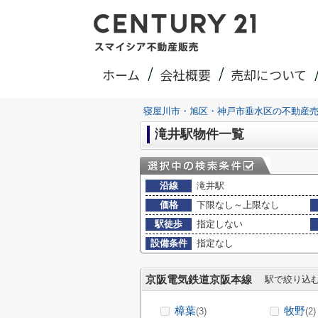
ホーム
会社概要
売却について
寝屋川市・旭区・神戸市垂水区の不動産
滝井駅物件一覧
沿線
滝井駅
価格
下限なし～上限なし
駅徒歩
指定しない
設備条件
指定なし
京阪電気鉄道京阪本線
駅で絞り込
樟葉
牧野
(3)
(2)