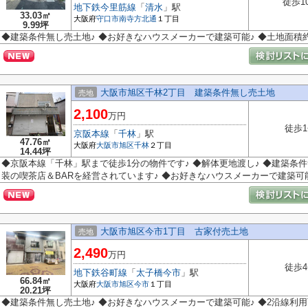
徒歩1
地下鉄今里筋線
「
清水
」駅
33.03㎡
大阪府
守口市
南寺方北通
１丁目
9.99坪
◆建築条件無し売土地♪ ◆お好きなハウスメーカーで建築可能♪ ◆土地面積約9
大阪市旭区千林2丁目 建築条件無し売土地
売地
2,100
万円
徒歩
京阪本線
「
千林
」駅
47.76㎡
大阪府
大阪市旭区
千林
２丁目
14.44坪
◆京阪本線「千林」駅まで徒歩1分の物件です♪ ◆解体更地渡し♪ ◆建築条
装の喫茶店＆BARを経営されています♪ ◆お好きなハウスメーカーで建築可
大阪市旭区今市1丁目 古家付売土地
売地
2,490
万円
徒歩
地下鉄谷町線
「
太子橋今市
」駅
66.84㎡
大阪府
大阪市旭区
今市
１丁目
20.21坪
◆建築条件無し売土地♪ ◆お好きなハウスメーカーで建築可能♪ ◆2沿線利用可能