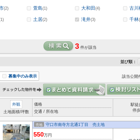
市
萱島
大和田
古川
(2)
(1)
(4)
土居
滝井
千林
(1)
(2)
(3)
3
件が該当
並び順：
募集中のみ表示
該当公開
外観
価格
駅徒
停
交通 / 所在地
土地面積/坪数
守口市南寺方北通1丁目 売土地
売地
550
万円