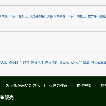
東成区
大阪市生野区
大阪市旭区
大阪市城東区
大阪市鶴見区
枚方市
寝屋
林大宮
森小路
守口市
関目高殿
関目成育
西三荘
だいどう豊里
城北公園
お手紙が届いた方へ
私達の強み
物件検索
お
動産販売