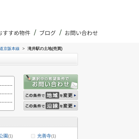
おすすめ物件
ブログ
お問い合わせ
道京阪本線
>
滝井駅の土地(売買)
公園
光善寺
(1)
(1)