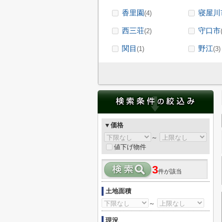
香里園
寝屋川
(4)
西三荘
守口市
(2)
関目
野江
(1)
(3)
▼価格
～
値下げ物件
3
件が該当
土地面積
～
現況