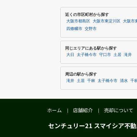
近くの市区町村から探す
大阪市都島区
大阪市東淀川区
大阪市
四條畷市
交野市
同じエリアにある駅から探す
大日
太子橋今市
守口市
土居
滝井
周辺の駅から探す
滝井
土居
千林
太子橋今市
清水
千
ホーム
店舗紹介
売却について
センチュリー21 スマイシア不