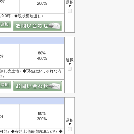
0分
選択
200%
▼
.9坪♪ ◆現状更地渡し♪
80%
1分
400%
選択
▼
件無し売土地♪ ◆現在はおしゃれな内
能♪
80%
4分
300%
選択
▼
♪ ◆有効土地面積約19.37坪♪ ◆