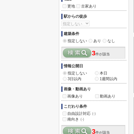
更地
古家あり
駅からの徒歩
建築条件
指定しない
あり
なし
3
件が該当
情報公開日
指定しない
本日
3日以内
1週間以内
画像・動画あり
画像あり
動画あり
こだわり条件
自由設計対応
(-)
南向き
(-)
3
件が該当