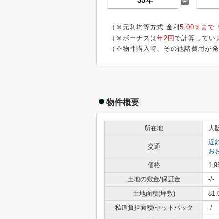
（※元利均等方式 金利
5.00％まで
（※ボーナスは
年2回
で計算してい
（※物件購入時、その他諸費用が発
物件概要
所在地
大
近
交通
お
価格
1,
土地の敷金/保証金
-/-
土地面積(坪数)
81.
私道負担面積/セットバック
-/-