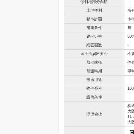
傾斜地部分面積
-
土地権利
所
都市計画
市
建築条件
無
建ぺい率
60
総区画数
-
国土法届出要否
不
取引態様
仲
引渡時期
即
最適用途
-
物件番号
103
設備条件
株
大
取扱会社
TEL
大阪