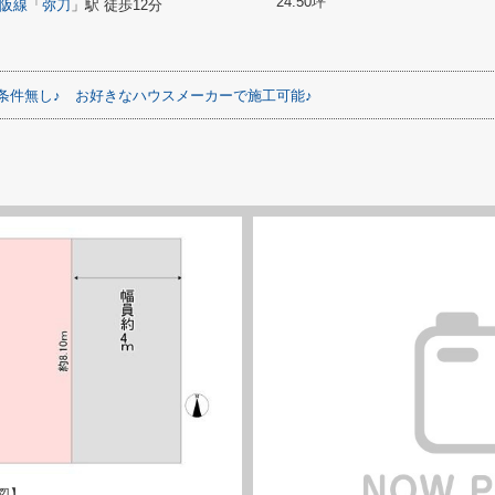
24.50坪
阪線
「
弥刀
」駅 徒歩12分
条件無し♪
お好きなハウスメーカーで施工可能♪
図】