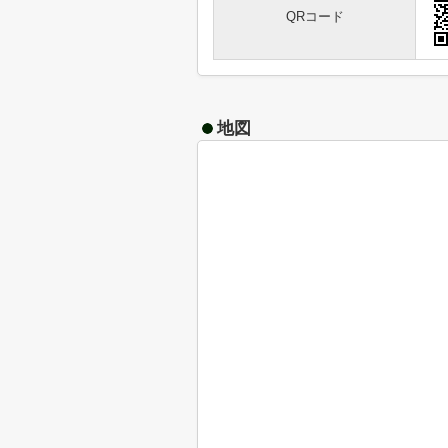
QRコード
地図