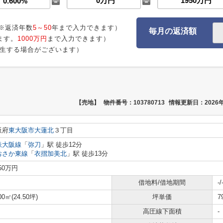
※返済年数
5～50
年まで入力できます）
毎月の返済額
ます。
1000万円
まで入力できます）
生する場合がございます）
【売地】
物件番号：103780713
情報更新日：2026年
阪府
東大阪市
大蓮北
３丁目
鉄大阪線
「
弥刀
」駅 徒歩12分
おさか東線
「
衣摺加美北
」駅 徒歩13分
950万円
借地料/借地期間
-/
00㎡(24.50坪)
坪単価
7
高圧線下面積
-