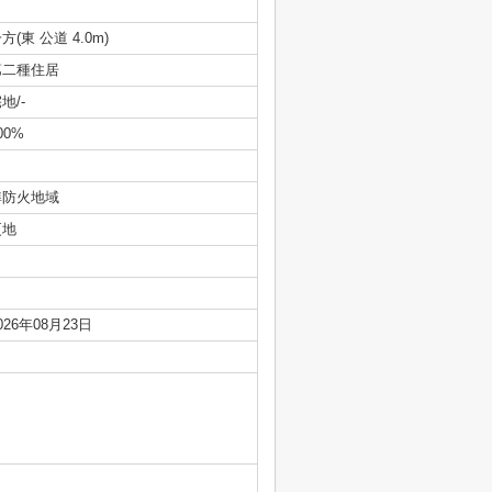
方(東 公道 4.0m)
第二種住居
地/-
00%
準防火地域
更地
026年08月23日