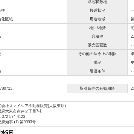
路地状敷地
-
有権
接道状況
一
街化区域
用途地域
地目/地勢
宅
%
容積率
2
販売区画数
-
要
その他の法令上の制限
介
現況
時
引渡条件
-
780713
取引条件の有効期限
2
式会社スマイシア不動産販売(大阪東店)
阪府大東市赤井２丁目7-1
:072-874-4123
府知事 (1) 第9993号