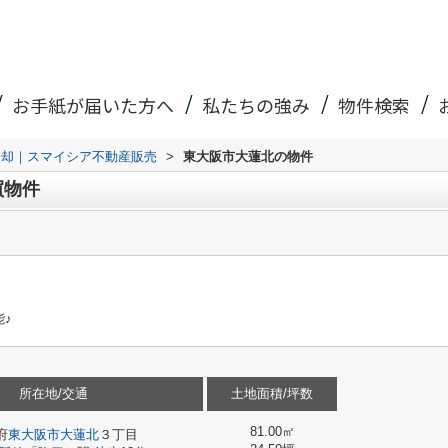
お手紙が届いた方へ
私たちの強み
物件検索
売却｜スマイシア不動産販売
>
東大阪市大蓮北の物件
買物件
♪
所在地/交通
土地面積/坪数
81.00㎡
府
東大阪市
大蓮北
３丁目