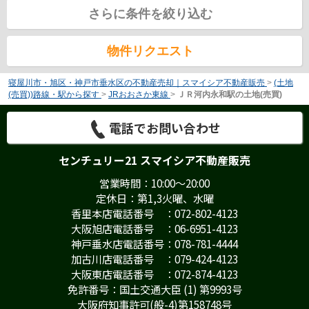
さらに条件を絞り込む
物件リクエスト
寝屋川市・旭区・神戸市垂水区の不動産売却｜スマイシア不動産販売
>
(土地
(売買))路線・駅から探す
>
JRおおさか東線
>
ＪＲ河内永和駅の土地(売買)
電話でお問い合わせ
センチュリー21 スマイシア不動産販売
営業時間：10:00～20:00
定休日：第1,3火曜、水曜
香里本店電話番号 ：072-802-4123
大阪旭店電話番号 ：06-6951-4123
神戸垂水店電話番号：078-781-4444
加古川店電話番号 ：079-424-4123
大阪東店電話番号 ：072-874-4123
免許番号：国土交通大臣 (1) 第9993号
大阪府知事許可(般-4)第158748号