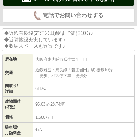
電話でお問い合わせする
◆近鉄奈良線(若江岩田)駅まで徒歩10分♪
◆近隣施設充実しています♪
◆収納スペースも豊富です♪
所在地
大阪府
東大阪市
瓜生堂
１丁目
近鉄難波・奈良線
「
若江岩田
」駅 徒歩10分
交通
「徒歩」バス停下車 徒歩分
間取り/
6LDK/
詳細
建物面積
95.03㎡(28.74坪)
(坪数)
価格
1,580万円
駐車場/
無/-
月額料金