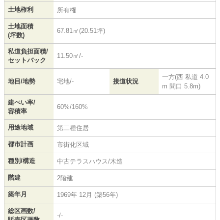
土地権利
所有権
土地面積
67.81㎡(20.51坪)
(坪数)
私道負担面積/
11.50㎡/-
セットバック
一方(西 私道 4.0
地目/地勢
宅地/-
接道状況
m 間口 5.8m)
建ぺい率/
60%/160%
容積率
用途地域
第二種住居
都市計画
市街化区域
種別/構造
中古テラスハウス/木造
階建
2階建
築年月
1969年 12月 (築56年)
総区画数/
-/-
販売区画数