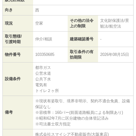
向き
西
その他の法令
文化財保護法/景
現況
空家
上の制限
観法/航空法
取引態様/
仲介/相談
建築確認番号
-
引渡時期
取引条件の有
物件番号
103350685
2026年08月15日
効期限
都市ガス
公営水道
設備条件
公共下水
電気有
トイレ２ヶ所
※現状有姿取引、境界非明示、契約不適合免責、設備
保証なし
備考
※容積率：160パー(前面道路幅員による制限あり)
※昭和62年7月に区分建物の合体登記済み
※司法書士双方指定
株式会社スマイシア不動産販売(大阪東店)