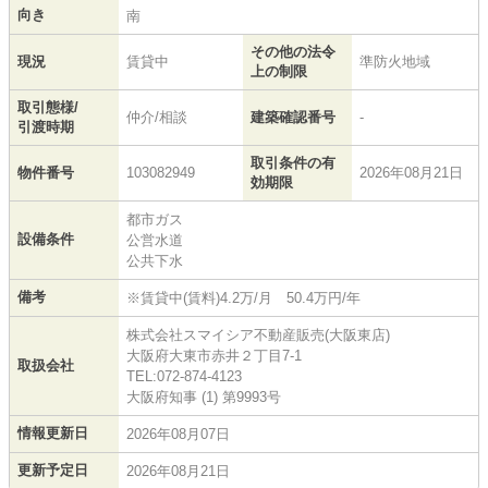
向き
南
その他の法令
現況
賃貸中
準防火地域
上の制限
取引態様/
仲介/相談
建築確認番号
-
引渡時期
取引条件の有
物件番号
103082949
2026年08月21日
効期限
都市ガス
設備条件
公営水道
公共下水
備考
※賃貸中(賃料)4.2万/月 50.4万円/年
株式会社スマイシア不動産販売(大阪東店)
大阪府大東市赤井２丁目7-1
取扱会社
TEL:072-874-4123
大阪府知事 (1) 第9993号
情報更新日
2026年08月07日
更新予定日
2026年08月21日