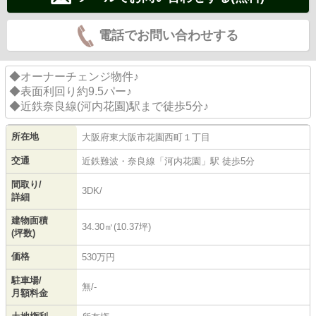
電話でお問い合わせする
◆オーナーチェンジ物件♪
◆表面利回り約9.5パー♪
◆近鉄奈良線(河内花園)駅まで徒歩5分♪
所在地
大阪府
東大阪市
花園西町
１丁目
交通
近鉄難波・奈良線
「
河内花園
」駅 徒歩5分
間取り/
3DK/
詳細
建物面積
34.30㎡(10.37坪)
(坪数)
価格
530万円
駐車場/
無/-
月額料金