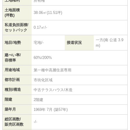
土地権利
所有権
土地面積
38.06㎡(11.51坪)
(坪数)
私道負担面積/
0.17㎡/-
セットバック
一方(南 公道 3.9
地目/地勢
宅地/-
接道状況
m)
建ぺい率/
60%/200%
容積率
用途地域
第一種中高層住居専用
都市計画
市街化区域
種別/構造
中古テラスハウス/木造
階建
2階建
築年月
1969年 7月 (築57年)
総区画数/
-/-
販売区画数