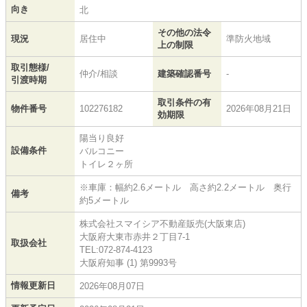
向き
北
その他の法令
現況
居住中
準防火地域
上の制限
取引態様/
仲介/相談
建築確認番号
-
引渡時期
取引条件の有
物件番号
102276182
2026年08月21日
効期限
陽当り良好
設備条件
バルコニー
トイレ２ヶ所
※車庫：幅約2.6メートル 高さ約2.2メートル 奥行
備考
約5メートル
株式会社スマイシア不動産販売(大阪東店)
大阪府大東市赤井２丁目7-1
取扱会社
TEL:072-874-4123
大阪府知事 (1) 第9993号
情報更新日
2026年08月07日