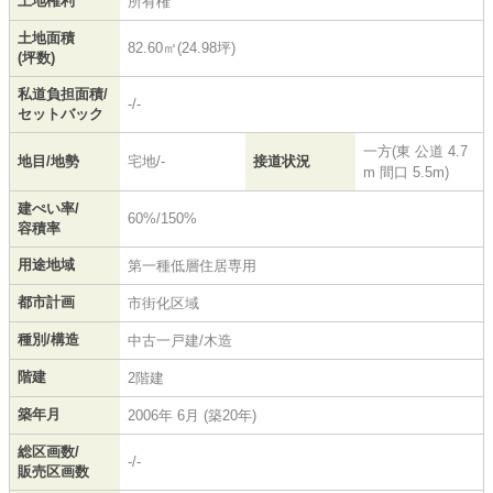
土地権利
所有権
土地面積
82.60㎡(24.98坪)
(坪数)
私道負担面積/
-/-
セットバック
一方(東 公道 4.7
地目/地勢
宅地/-
接道状況
m 間口 5.5m)
建ぺい率/
60%/150%
容積率
用途地域
第一種低層住居専用
都市計画
市街化区域
種別/構造
中古一戸建/木造
階建
2階建
築年月
2006年 6月 (築20年)
総区画数/
-/-
販売区画数