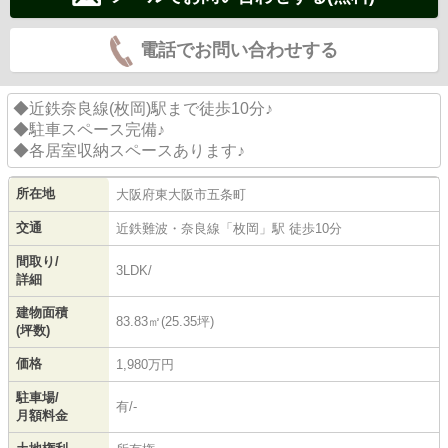
電話でお問い合わせする
◆近鉄奈良線(枚岡)駅まで徒歩10分♪
◆駐車スペース完備♪
◆各居室収納スペースあります♪
所在地
大阪府
東大阪市
五条町
交通
近鉄難波・奈良線
「
枚岡
」駅 徒歩10分
間取り/
3LDK/
詳細
建物面積
83.83㎡(25.35坪)
(坪数)
価格
1,980万円
駐車場/
有/-
月額料金