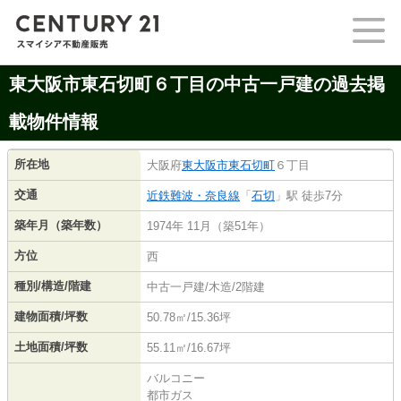
東大阪市東石切町６丁目の中古一戸建の過去掲
載物件情報
所在地
大阪府
東大阪市
東石切町
６丁目
交通
近鉄難波・奈良線
「
石切
」駅 徒歩7分
築年月（築年数）
1974年 11月（築51年）
方位
西
種別/構造/階建
中古一戸建/木造/2階建
建物面積/坪数
50.78㎡/15.36坪
土地面積/坪数
55.11㎡/16.67坪
バルコニー
都市ガス