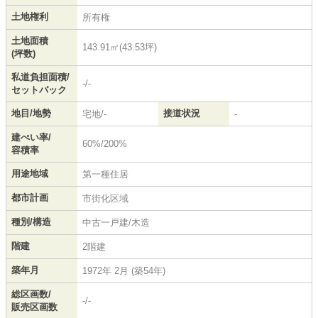
土地権利
所有権
土地面積
143.91㎡(43.53坪)
(坪数)
私道負担面積/
-/-
セットバック
地目/地勢
接道状況
宅地/-
-
建ぺい率/
60%/200%
容積率
用途地域
第一種住居
都市計画
市街化区域
種別/構造
中古一戸建/木造
階建
2階建
築年月
1972年 2月 (築54年)
総区画数/
-/-
販売区画数