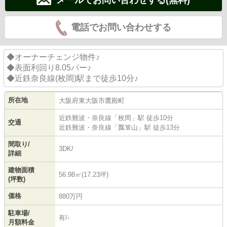
電話でお問い合わせする
◆オーナーチェンジ物件♪
◆表面利回り8.05パー♪
◆近鉄奈良線(枚岡)駅まで徒歩10分♪
所在地
大阪府
東大阪市
鷹殿町
近鉄難波・奈良線
「
枚岡
」駅 徒歩10分
交通
近鉄難波・奈良線
「
瓢箪山
」駅 徒歩13分
間取り/
3DK/
詳細
建物面積
56.98㎡(17.23坪)
(坪数)
価格
880万円
駐車場/
有/-
月額料金