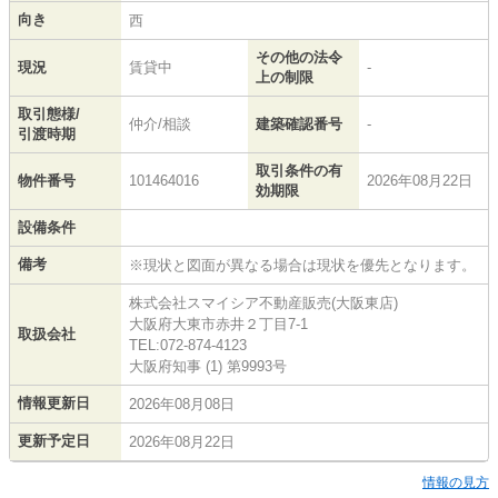
向き
西
その他の法令
現況
賃貸中
-
上の制限
取引態様/
仲介/相談
建築確認番号
-
引渡時期
取引条件の有
物件番号
101464016
2026年08月22日
効期限
設備条件
備考
※現状と図面が異なる場合は現状を優先となります。
株式会社スマイシア不動産販売(大阪東店)
大阪府大東市赤井２丁目7-1
取扱会社
TEL:072-874-4123
大阪府知事 (1) 第9993号
情報更新日
2026年08月08日
更新予定日
2026年08月22日
情報の見方