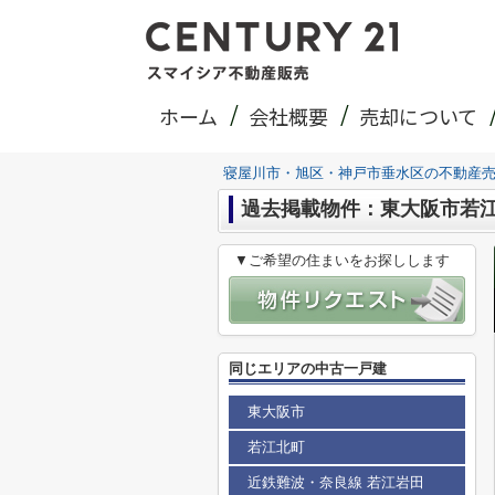
ホーム
会社概要
売却について
寝屋川市・旭区・神戸市垂水区の不動産
過去掲載物件：東大阪市若
▼ご希望の住まいをお探しします
同じエリアの中古一戸建
東大阪市
若江北町
近鉄難波・奈良線 若江岩田