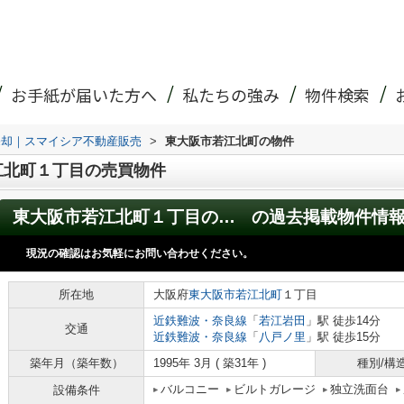
お手紙が届いた方へ
私たちの強み
物件検索
売却｜スマイシア不動産販売
>
東大阪市若江北町の物件
江北町１丁目の売買物件
東大阪市若江北町１丁目の中古一戸建
の過去掲載物件情
現況の確認はお気軽にお問い合わせください。
所在地
大阪府
東大阪市
若江北町
１丁目
近鉄難波・奈良線
「
若江岩田
」駅 徒歩14分
交通
近鉄難波・奈良線
「
八戸ノ里
」駅 徒歩15分
築年月（築年数）
1995年 3月 ( 築31年 )
種別/構
バルコニー
ビルトガレージ
独立洗面台
設備条件