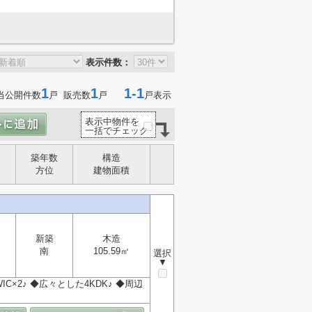
表示件数：
1
1
1-1
当公開件数
戸 販売数
戸
戸表示
表示中物件を
一括でチェック
築年数
構造
方位
建物面積
新築
木造
南
105.59㎡
選択
▼
×2♪ ◆広々とした4KDK♪ ◆周辺