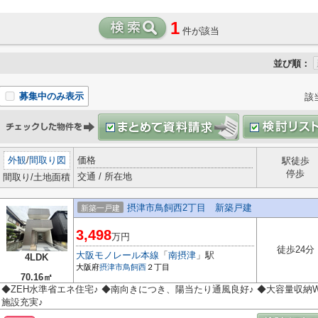
1
件が該当
並び順：
募集中のみ表示
該
外観
/
間取り図
価格
駅徒歩
停歩
交通 / 所在地
間取り/土地面積
摂津市鳥飼西2丁目 新築戸建
新築一戸建
3,498
万円
徒歩24分
大阪モノレール本線
「
南摂津
」駅
4LDK
大阪府
摂津市
鳥飼西
２丁目
70.16㎡
◆ZEH水準省エネ住宅♪ ◆南向きにつき、陽当たり通風良好♪ ◆大容量収納WIC
施設充実♪