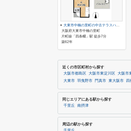
大東市中楠の里町の中古テラスハウス
大阪府大東市中楠の里町
片町線「四条畷」駅 徒歩7分
築62年
近くの市区町村から探す
大阪市都島区
大阪市東淀川区
大阪市
大東市
羽曳野市
門真市
東大阪市
四
同じエリアにある駅から探す
千里丘
南摂津
周辺の駅から探す
千里丘