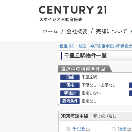
ホーム
会社概要
売却について
寝屋川市・旭区・神戸市垂水区の不動産
千里丘駅物件一覧
沿線
千里丘駅
価格
下限なし～上限なし
駅徒歩
指定しない
設備条件
指定なし
JR東海道本線
駅で絞り込む
千里丘
吹田
(1)
(2)