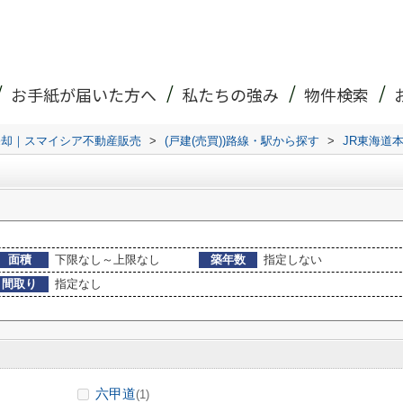
お手紙が届いた方へ
私たちの強み
物件検索
売却｜スマイシア不動産販売
>
(戸建(売買))路線・駅から探す
>
JR東海道
面積
下限なし～上限なし
築年数
指定しない
間取り
指定なし
六甲道
(1)