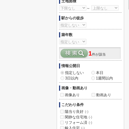
土地面積
～
駅からの徒歩
築年数
1
件が該当
情報公開日
指定しない
本日
3日以内
1週間以内
画像・動画あり
画像あり
動画あり
こだわり条件
陽当り良好
(-)
閑静な住宅地
(-)
リフォーム済
(-)
輸入住宅
(-)