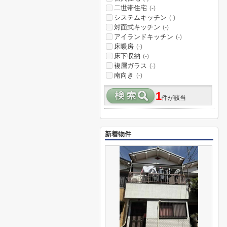
二世帯住宅
(-)
システムキッチン
(-)
対面式キッチン
(-)
アイランドキッチン
(-)
床暖房
(-)
床下収納
(-)
複層ガラス
(-)
南向き
(-)
1
件が該当
新着物件