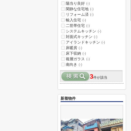
陽当り良好
(-)
閑静な住宅地
(-)
リフォーム済
(-)
輸入住宅
(-)
二世帯住宅
(-)
システムキッチン
(-)
対面式キッチン
(-)
アイランドキッチン
(-)
床暖房
(-)
床下収納
(-)
複層ガラス
(-)
南向き
(-)
3
件が該当
新着物件