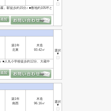
▼
霧」駅徒歩約15分♪ ■敷地約105坪と
築1年
木造
北東
93.42㎡
選択
▼
♪ ■人丸小学校徒歩約12分、大蔵中
築1年
木造
選択
南西
96.16㎡
▼