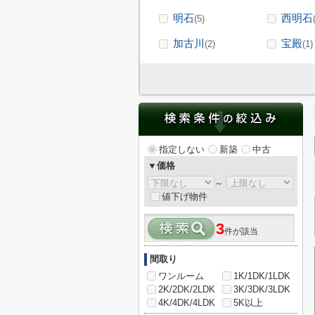
明石
西明石
(5)
加古川
宝殿
(2)
(1)
指定しない
新築
中古
▼価格
～
値下げ物件
3
件が該当
間取り
ワンルーム
1K/1DK/1LDK
2K/2DK/2LDK
3K/3DK/3LDK
4K/4DK/4LDK
5K以上