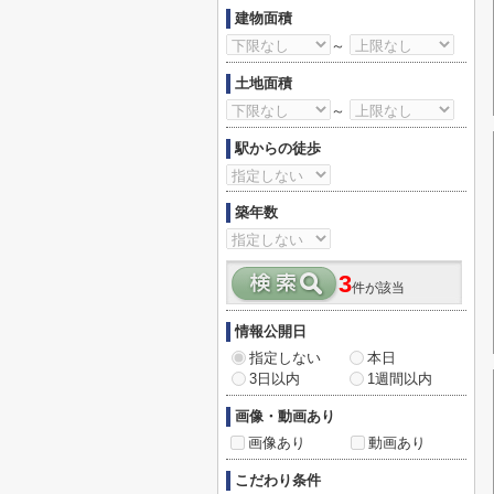
建物面積
～
土地面積
～
駅からの徒歩
築年数
3
件が該当
情報公開日
指定しない
本日
3日以内
1週間以内
画像・動画あり
画像あり
動画あり
こだわり条件