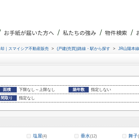
お手紙が届いた方へ
私たちの強み
物件検索
売却｜スマイシア不動産販売
>
(戸建(売買))路線・駅から探す
>
JR山陽本
面積
下限なし～上限なし
築年数
指定しない
間取り
指定なし
塩屋
垂水
舞子
(4)
(12)