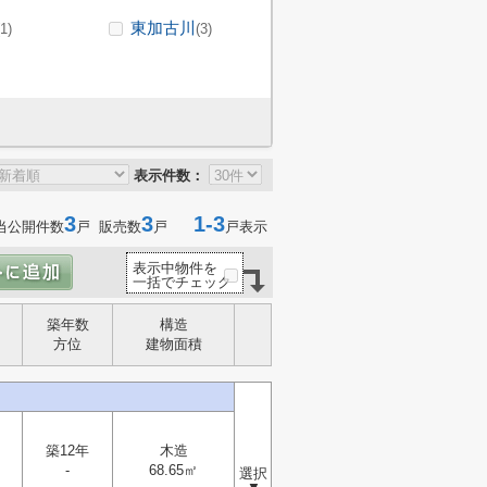
東加古川
(1)
(3)
表示件数：
3
3
1-3
当公開件数
戸 販売数
戸
戸表示
表示中物件を
一括でチェック
築年数
構造
方位
建物面積
築12年
木造
-
68.65㎡
選択