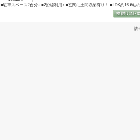
■駐車スペース2台分♪ ■2沿線利用♪ ■玄関に土間収納有り！ ■LDK約16.6帖の4
該