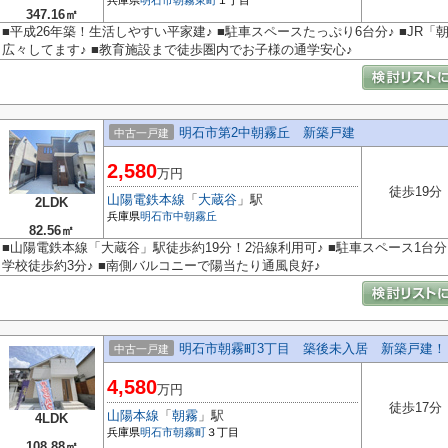
兵庫県
明石市
朝霧東町
１丁目
347.16㎡
■平成26年築！生活しやすい平家建♪ ■駐車スペースたっぷり6台分♪ ■JR「朝
広々してます♪ ■教育施設まで徒歩圏内でお子様の通学安心♪
明石市第2中朝霧丘 新築戸建
中古一戸建
2,580
万円
徒歩19分
山陽電鉄本線
「
大蔵谷
」駅
2LDK
兵庫県
明石市
中朝霧丘
82.56㎡
■山陽電鉄本線「大蔵谷」駅徒歩約19分！2沿線利用可♪ ■駐車スペース1台分
学校徒歩約3分♪ ■南側バルコニーで陽当たり通風良好♪
明石市朝霧町3丁目 築後未入居 新築戸建！
中古一戸建
4,580
万円
徒歩17分
山陽本線
「
朝霧
」駅
4LDK
兵庫県
明石市
朝霧町
３丁目
108.88㎡