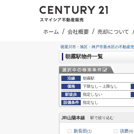
ホーム
会社概要
売却について
寝屋川市・旭区・神戸市垂水区の不動産
朝霧駅物件一覧
沿線
朝霧駅
価格
下限なし～上限なし
駅徒歩
指定しない
設備条件
指定なし
JR山陽本線
駅で絞り込む
新長田
須磨
(1)
(4)