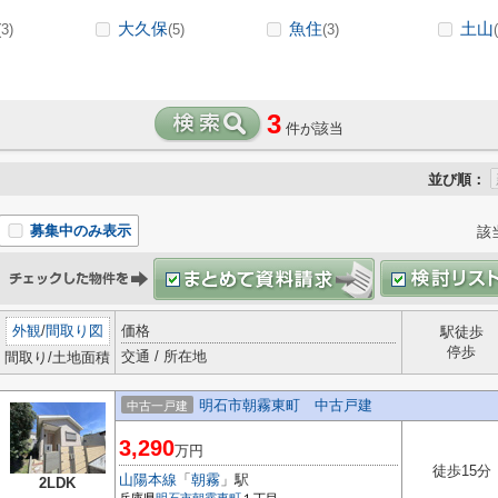
大久保
魚住
土山
(3)
(5)
(3)
3
件が該当
並び順：
募集中のみ表示
該
外観
/
間取り図
価格
駅徒歩
停歩
交通 / 所在地
間取り/土地面積
明石市朝霧東町 中古戸建
中古一戸建
3,290
万円
徒歩15分
山陽本線
「
朝霧
」駅
2LDK