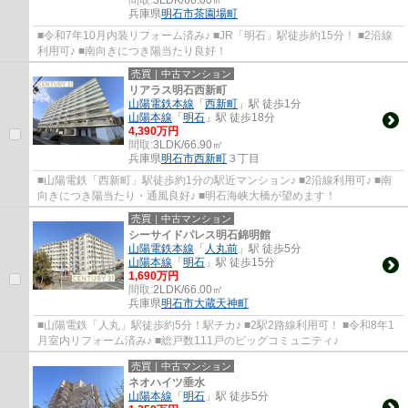
兵庫県
明石市
茶園場町
■令和7年10月内装リフォーム済み♪ ■JR「明石」駅徒歩約15分！ ■2沿線
利用可♪ ■南向きにつき陽当たり良好！
売買｜中古マンション
リアラス明石西新町
山陽電鉄本線
「
西新町
」駅 徒歩1分
山陽本線
「
明石
」駅 徒歩18分
4,390万円
間取:
3LDK/66.90㎡
兵庫県
明石市
西新町
３丁目
■山陽電鉄「西新町」駅徒歩約1分の駅近マンション♪ ■2沿線利用可♪ ■南
向きにつき陽当たり・通風良好♪ ■明石海峡大橋が望めます！
売買｜中古マンション
シーサイドパレス明石錦明館
山陽電鉄本線
「
人丸前
」駅 徒歩5分
山陽本線
「
明石
」駅 徒歩15分
1,690万円
間取:
2LDK/66.00㎡
兵庫県
明石市
大蔵天神町
■山陽電鉄「人丸」駅徒歩約5分！駅チカ♪ ■2駅2路線利用可！ ■令和8年1
月室内リフォーム済み♪ ■総戸数111戸のビッグコミュニティ♪
売買｜中古マンション
ネオハイツ垂水
山陽本線
「
明石
」駅 徒歩5分