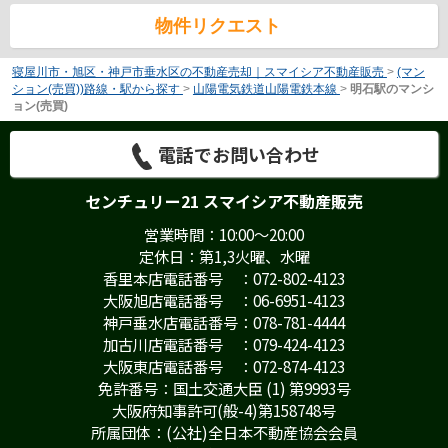
物件リクエスト
寝屋川市・旭区・神戸市垂水区の不動産売却｜スマイシア不動産販売
>
(マン
ション(売買))路線・駅から探す
>
山陽電気鉄道山陽電鉄本線
>
明石駅のマンシ
ョン(売買)
電話でお問い合わせ
センチュリー21 スマイシア不動産販売
営業時間：10:00～20:00
定休日：第1,3火曜、水曜
香里本店電話番号 ：072-802-4123
大阪旭店電話番号 ：06-6951-4123
神戸垂水店電話番号：078-781-4444
加古川店電話番号 ：079-424-4123
大阪東店電話番号 ：072-874-4123
免許番号：国土交通大臣 (1) 第9993号
大阪府知事許可(般-4)第158748号
所属団体：(公社)全日本不動産協会会員