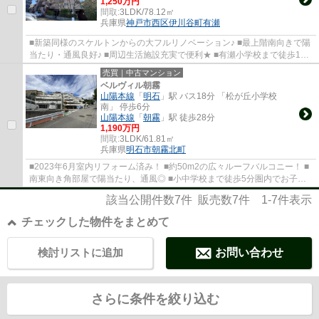
1,250万円
間取:
3LDK/78.12㎡
兵庫県
神戸市西区
伊川谷町有瀬
■新築同様のスケルトンからの大フルリノベーション♪ ■最上階南向きで陽
当たり・通風良好♪ ■周辺生活施設充実で便利★ ■有瀬小学校まで徒歩1
分！お子様の通学も安心♪
売買｜中古マンション
ベルヴィル朝霧
山陽本線
「
明石
」駅 バス18分 「松が丘小学校
南」 停歩6分
山陽本線
「
朝霧
」駅 徒歩28分
1,190万円
間取:
3LDK/61.81㎡
兵庫県
明石市
朝霧北町
■2023年6月室内リフォーム済み！ ■約50m2の広々ルーフバルコニー！ ■
南東向き角部屋で陽当たり、通風◎ ■小中学校まで徒歩5分圏内でお子様
を安心して送り出せます！
該当公開件数
7
件 販売数
7
件
1-7
件表示
チェックした物件をまとめて
検討リストに追加
お問い合わせ
さらに条件を絞り込む