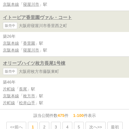
京阪本線
「
寝屋川市
」駅
イトーピア香里園ヴァル・コート
大阪府寝屋川市香里西之町
販売中
築26年
京阪本線
「
香里園
」駅
京阪本線
「
寝屋川市
」駅
オリーブハイツ枚方長尾1号棟
大阪府枚方市藤阪東町
販売中
築46年
片町線
「
長尾
」駅
京阪本線
「
枚方市
」駅
片町線
「
松井山手
」駅
該当公開件数
475
件
1-100
件表示
<<前へ
1
2
3
4
5
次へ>>
最初