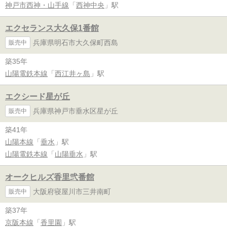
神戸市西神・山手線
「
西神中央
」駅
エクセランス大久保1番館
兵庫県明石市大久保町西島
販売中
築35年
山陽電鉄本線
「
西江井ヶ島
」駅
エクシード星が丘
兵庫県神戸市垂水区星が丘
販売中
築41年
山陽本線
「
垂水
」駅
山陽電鉄本線
「
山陽垂水
」駅
オークヒルズ香里弐番館
大阪府寝屋川市三井南町
販売中
築37年
京阪本線
「
香里園
」駅