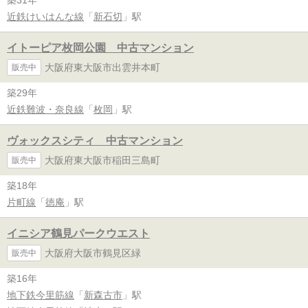
築31年
近鉄けいはんな線
「
新石切
」駅
イトーピア枚岡公園 中古マンション
大阪府東大阪市出雲井本町
販売中
築29年
近鉄難波・奈良線
「
枚岡
」駅
ヴォックスシティ 中古マンション
大阪府東大阪市稲田三島町
販売中
築18年
片町線
「
徳庵
」駅
イニシア鶴見パークウエスト
大阪府大阪市鶴見区緑
販売中
築16年
地下鉄今里筋線
「
新森古市
」駅