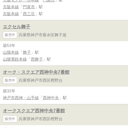
大阪モノレール本線
「
門真市
」駅
京阪本線
「
門真市
」駅
京阪本線
「
西三荘
」駅
エクセル舞子
兵庫県神戸市垂水区舞子坂
販売中
築53年
山陽本線
「
舞子
」駅
山陽電鉄本線
「
西舞子
」駅
オーク・スクエア西神中央7番館
兵庫県神戸市西区樫野台
販売中
築32年
神戸市西神・山手線
「
西神中央
」駅
オークスクエア西神中央7番館
兵庫県神戸市西区樫野台
販売中