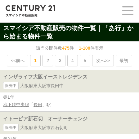
スマイシア不動産販売の物件一覧｜「あ行」か
ら始まる物件一覧
該当公開件数
475
件
1-100
件表示
<<前へ
1
2
3
4
5
次へ>>
最初
インザライフ大阪イーストレジデンス
大阪府東大阪市長田中
販売中
築1年
地下鉄中央線
「
長田
」駅
イトーピア新石切 オーナーチェンジ
大阪府東大阪市西石切町
販売中