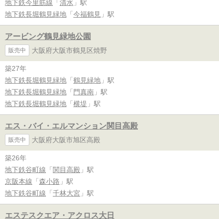
地下鉄今里筋線
「
清水
」駅
地下鉄長堀鶴見緑地
「
今福鶴見
」駅
アービング鶴見緑地公園
大阪府大阪市鶴見区焼野
販売中
築27年
地下鉄長堀鶴見緑地
「
鶴見緑地
」駅
地下鉄長堀鶴見緑地
「
門真南
」駅
地下鉄長堀鶴見緑地
「
横堤
」駅
エス・バイ・エルマンション関目高殿
大阪府大阪市旭区高殿
販売中
築26年
地下鉄谷町線
「
関目高殿
」駅
京阪本線
「
森小路
」駅
地下鉄谷町線
「
千林大宮
」駅
エステスクエア・アクロス大日