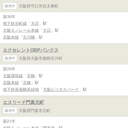
大阪府守口市佐太東町
販売中
築36年
地下鉄谷町線
「
大日
」駅
大阪モノレール本線
「
大日
」駅
京阪本線
「
古川橋
」駅
エクセレントOBPバンクス
大阪府大阪市都島区片町
販売中
築26年
大阪環状線
「
京橋
」駅
京阪本線
「
京橋
」駅
地下鉄長堀鶴見緑地
「
大阪ビジネスパーク
」駅
エスリード門真元町
大阪府門真市元町
販売中
築21年