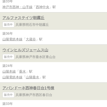
築33年
神戸市西神・山手線
「
西神中央
」駅
アルファステイツ朝霧丘
兵庫県明石市中朝霧丘
販売中
築36年
山陽電鉄本線
「
大蔵谷
」駅
ウインヒルズジェームス山
兵庫県神戸市垂水区青山台
販売中
築24年
山陽本線
「
垂水
」駅
山陽電鉄本線
「
山陽垂水
」駅
アバンドーネ西神春日台1号棟
兵庫県神戸市西区春日台
販売中
築33年