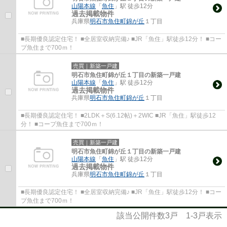
山陽本線
「
魚住
」駅 徒歩12分
過去掲載物件
兵庫県
明石市
魚住町錦が丘
１丁目
■長期優良認定住宅！ ■全居室収納完備♪ ■JR「魚住」駅徒歩12分！ ■コー
プ魚住まで700ｍ！
売買｜新築一戸建
明石市魚住町錦が丘１丁目の新築一戸建
山陽本線
「
魚住
」駅 徒歩12分
過去掲載物件
兵庫県
明石市
魚住町錦が丘
１丁目
■長期優良認定住宅！ ■2LDK＋S(6.12帖)＋2WIC ■JR「魚住」駅徒歩12
分！ ■コープ魚住まで700ｍ！
売買｜新築一戸建
明石市魚住町錦が丘１丁目の新築一戸建
山陽本線
「
魚住
」駅 徒歩12分
過去掲載物件
兵庫県
明石市
魚住町錦が丘
１丁目
■長期優良認定住宅！ ■全居室収納完備♪ ■JR「魚住」駅徒歩12分！ ■コー
プ魚住まで700ｍ！
該当公開件数
3
戸
1-3
戸表示