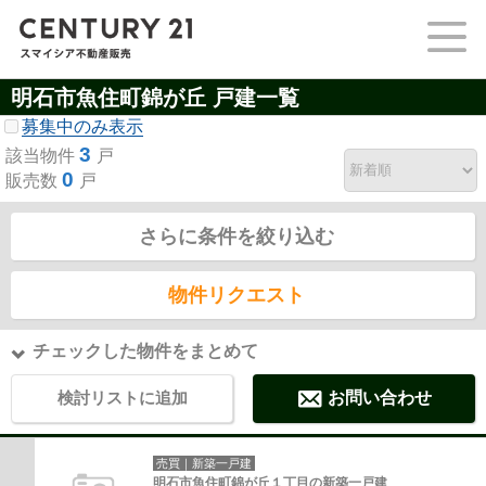
明石市魚住町錦が丘 戸建一覧
募集中のみ表示
3
該当物件
戸
0
販売数
戸
さらに条件を絞り込む
物件リクエスト
チェックした物件をまとめて
検討リストに追加
お問い合わせ
売買｜新築一戸建
明石市魚住町錦が丘１丁目の新築一戸建