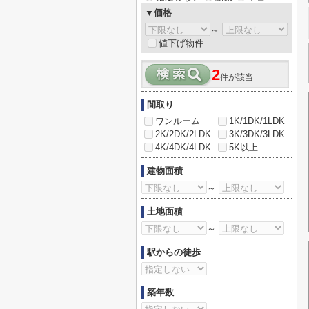
▼価格
～
値下げ物件
2
件が該当
間取り
ワンルーム
1K/1DK/1LDK
2K/2DK/2LDK
3K/3DK/3LDK
4K/4DK/4LDK
5K以上
建物面積
～
土地面積
～
駅からの徒歩
築年数