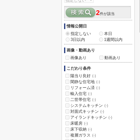
2
件が該当
情報公開日
指定しない
本日
3日以内
1週間以内
画像・動画あり
画像あり
動画あり
こだわり条件
陽当り良好
(-)
閑静な住宅地
(-)
リフォーム済
(-)
輸入住宅
(-)
二世帯住宅
(-)
システムキッチン
(-)
対面式キッチン
(-)
アイランドキッチン
(-)
床暖房
(-)
床下収納
(-)
複層ガラス
(-)