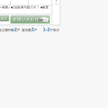
車庫♪ ■2台駐車可能です！ ■教育
2
2
1-2
当公開件数
戸 販売数
戸
戸表示