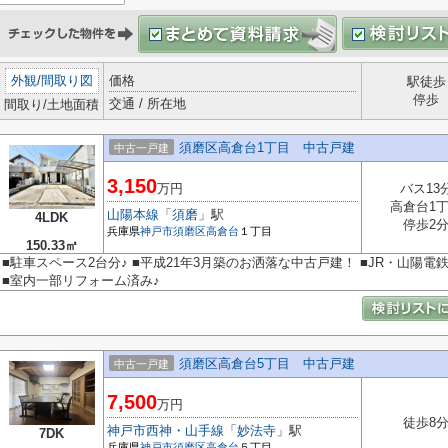
外観
/
間取り図
価格
駅徒歩
停歩
交通 / 所在地
間取り/土地面積
須磨区高倉台1丁目 中古戸建
中古一戸建
3,150
万円
バス13
高倉台1
山陽本線
「
須磨
」駅
4LDK
停歩2
兵庫県
神戸市須磨区
高倉台
１丁目
150.33㎡
■駐車スペース2台分♪ ■平成21年3月築のお洒落な中古戸建！ ■JR・山陽電
■室内一部リフォーム済み♪
須磨区高倉台5丁目 中古戸建
中古一戸建
7,500
万円
徒歩8
神戸市西神・山手線
「
妙法寺
」駅
7DK
兵庫県
神戸市須磨区
高倉台
５丁目