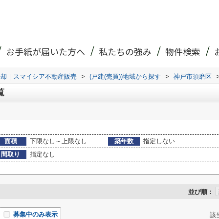
お手紙が届いた方へ
私たちの強み
物件検索
売却｜スマイシア不動産販売
>
(戸建(売買))地域から探す
>
神戸市須磨区
覧
面積
下限なし～上限なし
築年数
指定しない
間取り
指定なし
並び順：
募集中のみ表示
該