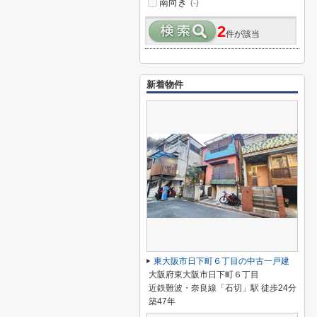
南向き
(-)
2
件が該当
新着物件
東大阪市日下町６丁目の中古一戸建
大阪府東大阪市日下町６丁目
近鉄難波・奈良線「石切」駅 徒歩24分
築47年