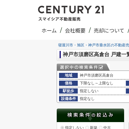
ホーム
会社概要
売却について
寝屋川市・旭区・神戸市垂水区の不動産
神戸市須磨区高倉台 戸建一
地域
神戸市須磨区高倉台
価格
下限なし～上限なし
駅徒歩
指定しない
設備条件
指定なし
指定しない
新築
中古