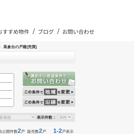
おすすめ物件
ブログ
お問い合わせ
>
高倉台の戸建(売買)
表示件数：
2
2
1-2
当公開件数
戸 販売数
戸
戸表示