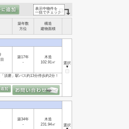
表示中物件を
一括でチェック
築年数
構造
方位
建物面積
分
築17年
木造
丁目
-
102.91㎡
選択
分
▼
鉄「須磨」駅バス約13分停歩約2分！
築34年
木造
分
-
231.94㎡
選択
▼