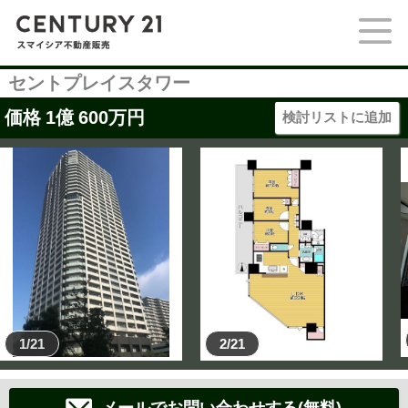
セントプレイスタワー
価格
1
億
600
万円
検討リストに追加
1/21
2/21
メールでお問い合わせする(無料)