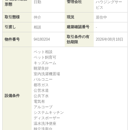
管理会社
日勤
ハウジングサー
形態
ビス
取引態様
現況
仲介
居住中
引渡し
建築確認番号
相談
-
取引条件の有
物件番号
94180204
2026年08月18日
効期限
ペット相談
ペット飼育可
キッズルーム
眺望良好
室内洗濯機置場
バルコニー
都市ガス
公営水道
設備条件
公共下水
電気有
アルコーブ
システムキッチン
ディスポーザー
温水洗浄便座
独立洗面台