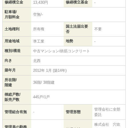
修繕積立金
修繕積立基金
13,430円
-
駐車場/
空無/-
月額料金
国土法届出要
土地権利
所有権
不要
否
用途地域
地勢
準工業
-
種別/構造
中古マンション/鉄筋コンクリート
向き
北西
築年月
2012年 1月 (築14年)
所在階/
36階/ 38階建
階建
棟総戸数/
445戸/1戸
販売戸数
管理会社に全部
管理組合有無
-
管理形態
委託
株式会社 穴吹
管理員の勤務