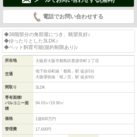
電話でお問い合わせする
◆36階部分の角部屋につき、眺望良好♪
◆ゆったりとした3LDK♪
◆ペット飼育可能(規約制限あり)♪
所在地
大阪府
大阪市都島区
善源寺町
２丁目
地下鉄谷町線
「
都島
」駅 徒歩5分
交通
大阪環状線
「
桜ノ宮
」駅 徒歩9分
間取り
3LDK
専有面積/
バルコニー面
94.03㎡/19.90㎡
積
価格
1億600万円
管理費
17,600円